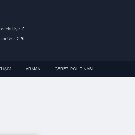
itedeki Üye:
0
lam Üye:
226
ETİŞİM
ARAMA
ÇEREZ POLİTİKASI