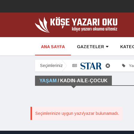
ANA SAYFA
GAZETELER
KATE
Seçimleriniz
Yaş
YAŞAM
/ KADIN-AILE-ÇOCUK
Seçimlerinize uygun yazı/yazar bulunamadı.