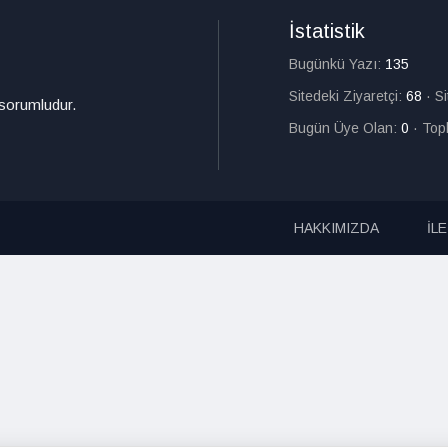
İstatistik
Bugünkü Yazı:
135
Sitedeki Ziyaretçi:
68
·
S
 sorumludur.
Bugün Üye Olan:
0
·
Top
HAKKIMIZDA
İL