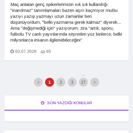
Maç anlatan genç spikerlerimizin sık sık kullandığı
"inanılmaz" tanımlamaları bazen aşırı kaçmıyor muBu
yazıyı yazıp yazmayı uzun zamanlar beri
düşünüyordum, "belki yazmama gerek kalmaz" diyerek...
Ama "değişmediği için" yazıyorum; zira "artık, sporu,
futbolu TV canlı yayınlarında seyreden yüz binlerce, belki
milyonlarca insanın ilgilenebileceğini"
03.07.2026
65
...
1
2
3
27
SON YAZDIĞI KONULAR