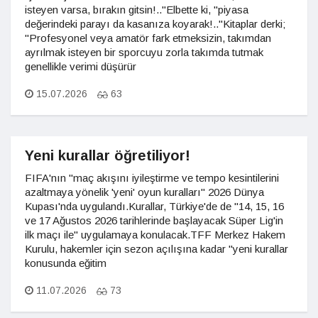
isteyen varsa, bırakın gitsin!.."Elbette ki, "piyasa
değerindeki parayı da kasanıza koyarak!.."Kitaplar derki;
"Profesyonel veya amatör fark etmeksizin, takımdan
ayrılmak isteyen bir sporcuyu zorla takımda tutmak
genellikle verimi düşürür
15.07.2026
63
Yeni kurallar öğretiliyor!
FIFA'nın "maç akışını iyileştirme ve tempo kesintilerini
azaltmaya yönelik 'yeni' oyun kuralları" 2026 Dünya
Kupası'nda uygulandı.Kurallar, Türkiye'de de "14, 15, 16
ve 17 Ağustos 2026 tarihlerinde başlayacak Süper Lig'in
ilk maçı ile" uygulamaya konulacak.TFF Merkez Hakem
Kurulu, hakemler için sezon açılışına kadar "yeni kurallar
konusunda eğitim
11.07.2026
73