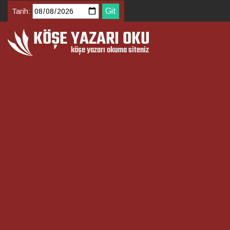
Tarih: