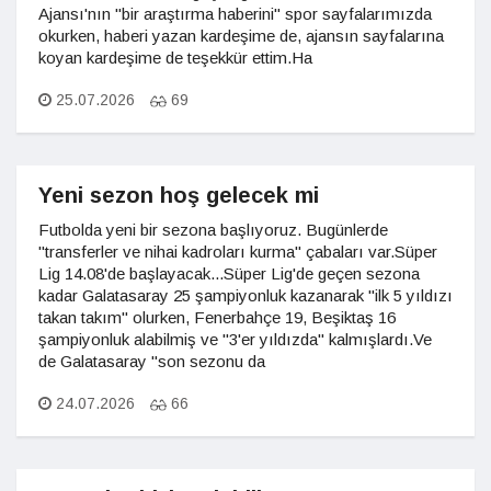
Ajansı'nın "bir araştırma haberini" spor sayfalarımızda
okurken, haberi yazan kardeşime de, ajansın sayfalarına
koyan kardeşime de teşekkür ettim.Ha
25.07.2026
69
Yeni sezon hoş gelecek mi
Futbolda yeni bir sezona başlıyoruz. Bugünlerde
"transferler ve nihai kadroları kurma" çabaları var.Süper
Lig 14.08'de başlayacak...Süper Lig'de geçen sezona
kadar Galatasaray 25 şampiyonluk kazanarak "ilk 5 yıldızı
takan takım" olurken, Fenerbahçe 19, Beşiktaş 16
şampiyonluk alabilmiş ve "3'er yıldızda" kalmışlardı.Ve
de Galatasaray "son sezonu da
24.07.2026
66