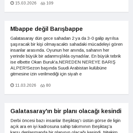
15.03.2026
109
Mbappe değil Barışbappe
Galatasaray dün gece sahadan 2 ya da 3-0 galip ayrılsa
şaşıracak bir kişi olmayacaktı sahadaki mücadeleyi gören
insanlar arasında. Oyunun her anında, sahanın her
yerinde büyük bir adanmışlıkla oynadılar. En büyük tebrik
ise elbette Okan Buruk'a.NEREDEN NEREYE BARIŞ
ALPER!Sezon başında Suudi Arabistan kulübüne
gitmesine izin verilmediği için siyah e
11.03.2026
80
Galatasaray'ın bir planı olacağı kesindi
Derbi öncesi bazı insanlar Beşiktaş'ı üstün görse de ligin
açık ara en iyi kadrosuna sahip takımının Beşiktaş'a
karşı deplasmanda bir planının olacağı kesindi. Nitekim