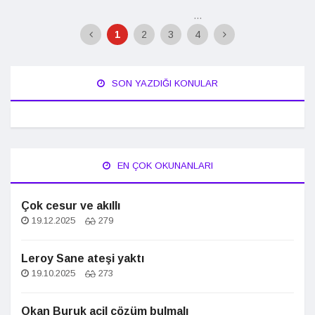
...
1
2
3
4
SON YAZDIĞI KONULAR
EN ÇOK OKUNANLARI
Çok cesur ve akıllı
19.12.2025
279
Leroy Sane ateşi yaktı
19.10.2025
273
Okan Buruk acil çözüm bulmalı