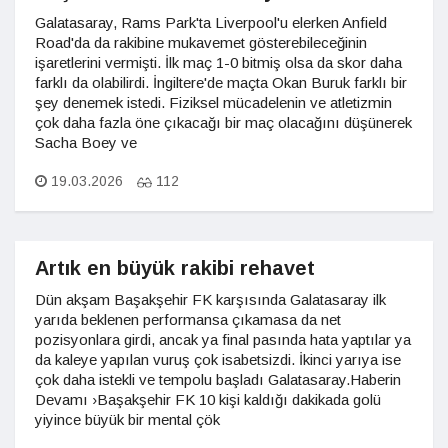
Galatasaray, Rams Park'ta Liverpool'u elerken Anfield
Road'da da rakibine mukavemet gösterebileceğinin
işaretlerini vermişti. İlk maç 1-0 bitmiş olsa da skor daha
farklı da olabilirdi. İngiltere'de maçta Okan Buruk farklı bir
şey denemek istedi. Fiziksel mücadelenin ve atletizmin
çok daha fazla öne çıkacağı bir maç olacağını düşünerek
Sacha Boey ve
19.03.2026
112
Artık en büyük rakibi rehavet
Dün akşam Başakşehir FK karşısında Galatasaray ilk
yarıda beklenen performansa çıkamasa da net
pozisyonlara girdi, ancak ya final pasında hata yaptılar ya
da kaleye yapılan vuruş çok isabetsizdi. İkinci yarıya ise
çok daha istekli ve tempolu başladı Galatasaray.Haberin
Devamı ›Başakşehir FK 10 kişi kaldığı dakikada golü
yiyince büyük bir mental çök