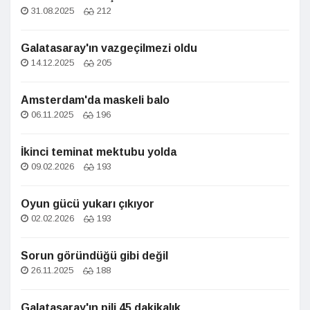
31.08.2025
212
Galatasaray'ın vazgeçilmezi oldu
14.12.2025
205
Amsterdam'da maskeli balo
06.11.2025
196
İkinci teminat mektubu yolda
09.02.2026
193
Oyun gücü yukarı çıkıyor
02.02.2026
193
Sorun göründüğü gibi değil
26.11.2025
188
Galatasaray'ın pili 45 dakikalık