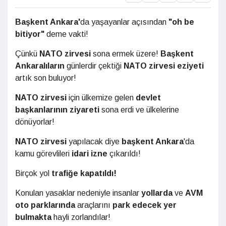
Başkent Ankara'
da yaşayanlar açısından
"oh be
bitiyor"
deme vakti!
Çünkü
NATO zirvesi
sona ermek üzere!
Başkent
Ankaralıların
günlerdir çektiği
NATO zirvesi eziyeti
artık son buluyor!
NATO zirvesi
için ülkemize gelen
devlet
başkanlarının ziyareti
sona erdi ve ülkelerine
dönüyorlar!
NATO zirvesi
yapılacak diye
başkent Ankara
'da
kamu görevlileri
idari izne
çıkarıldı!
Birçok yol
trafiğe kapatıldı!
Konulan yasaklar nedeniyle insanlar
yollarda
ve
AVM
oto parklarında
araçlarını
park edecek yer
bulmakta
hayli zorlandılar!