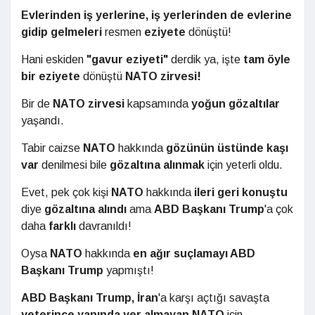
Evlerinden iş yerlerine, iş yerlerinden de evlerine
gidip gelmeleri
resmen
eziyete
dönüştü!
Hani eskiden
"gavur eziyeti"
derdik ya, işte
tam öyle
bir eziyete
dönüştü
NATO zirvesi!
Bir de
NATO zirvesi
kapsamında
yoğun gözaltılar
yaşandı.
Tabir caizse
NATO
hakkında
gözünün üstünde kaşı
var
denilmesi bile
gözaltına alınmak
için yeterli oldu.
Evet, pek çok kişi
NATO
hakkında
ileri geri konuştu
diye
gözaltına alındı
ama
ABD Başkanı Trump
'a çok
daha
farklı
davranıldı!
Oysa
NATO
hakkında
en ağır suçlamayı ABD
Başkanı Trump
yapmıştı!
ABD Başkanı Trump, İran
'a karşı açtığı savaşta
yeterince yanında yer almayan NATO
için