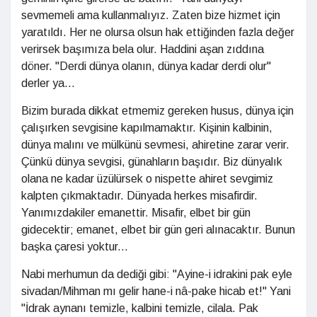
sevmemeli ama kullanmalıyız. Zaten bize hizmet için
yaratıldı. Her ne olursa olsun hak ettiğinden fazla değer
verirsek başımıza bela olur. Haddini aşan zıddına
döner. "Derdi dünya olanın, dünya kadar derdi olur"
derler ya...
Bizim burada dikkat etmemiz gereken husus, dünya için
çalışırken sevgisine kapılmamaktır. Kişinin kalbinin,
dünya malını ve mülkünü sevmesi, ahiretine zarar verir.
Çünkü dünya sevgisi, günahların başıdır. Biz dünyalık
olana ne kadar üzülürsek o nispette ahiret sevgimiz
kalpten çıkmaktadır. Dünyada herkes misafirdir.
Yanımızdakiler emanettir. Misafir, elbet bir gün
gidecektir; emanet, elbet bir gün geri alınacaktır. Bunun
başka çaresi yoktur...
Nabi merhumun da dediği gibi: "Ayine-i idrakini pak eyle
sivadan/Mihman mı gelir hane-i nâ-pake hicab et!" Yani
"İdrak aynanı temizle, kalbini temizle, cilala. Pak