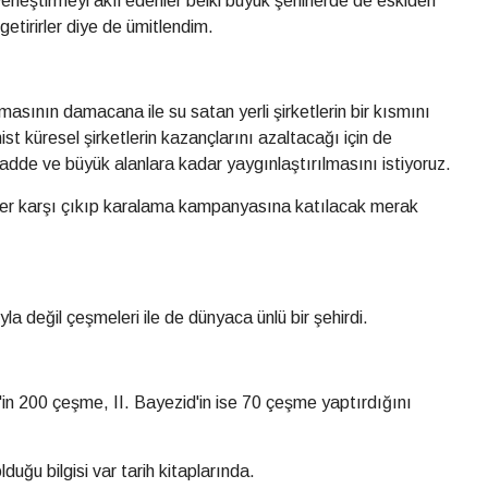
yerleştirmeyi akıl edenler belki büyük şehirlerde de eskiden
etirirler diye de ümitlendim.
asının damacana ile su satan yerli şirketlerin bir kısmını
ist küresel şirketlerin kazançlarını azaltacağı için de
cadde ve büyük alanlara kadar yaygınlaştırılmasını istiyoruz.
ler karşı çıkıp karalama kampanyasına katılacak merak
yla değil çeşmeleri ile de dünyaca ünlü bir şehirdi.
in 200 çeşme, II. Bayezid'in ise 70 çeşme yaptırdığını
duğu bilgisi var tarih kitaplarında.