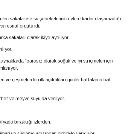
gelen sakalar ise su şebekelerinin evlere kadar ulaşamadığı
an esnaf örgütü idi.
rka sakaları olarak ikiye ayrılıyor.
ılıyor.
aynaklarda "parasız olarak soğuk ve iyi su içmeleri için
mlanıyor.
 ve çeşmelerden ilk açıldıkları günler haftalarca bal
rbet ve meyve suyu da veriliyor.
rafyada bıraktığı izlerden.
imari ve süsleme açısından birbiriyle yarışıyor.