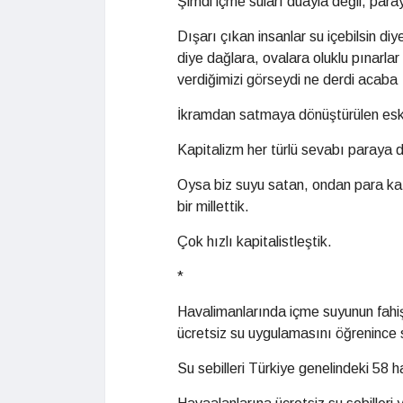
Şimdi içme suları duayla değil, paray
Dışarı çıkan insanlar su içebilsin 
diye dağlara, ovalara oluklu pınarl
verdiğimizi görseydi ne derdi acaba
İkramdan satmaya dönüştürülen eski 
Kapitalizm her türlü sevabı paraya 
Oysa biz suyu satan, ondan para kaz
bir millettik.
Çok hızlı kapitalistleştik.
*
Havalimanlarında içme suyunun fahiş
ücretsiz su uygulamasını öğrenince 
Su sebilleri Türkiye genelindeki 58