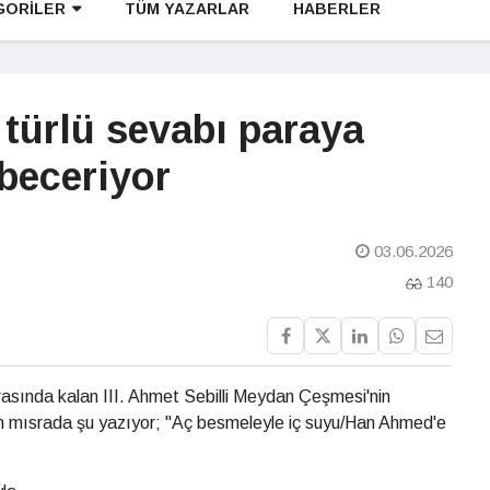
GORİLER
TÜM YAZARLAR
HABERLER
 türlü sevabı paraya
beceriyor
03.06.2026
140
arasında kalan III. Ahmet Sebilli Meydan Çeşmesi'nin
n mısrada şu yazıyor; "Aç besmeleyle iç suyu/Han Ahmed'e