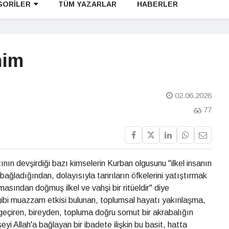
GORİLER
TÜM YAZARLAR
HABERLER
nim
02.06.2026
77
nın devşirdiği bazı kimselerin Kurban olgusunu "ilkel insanın
e bağladığından, dolayısıyla tanrıların öfkelerini yatıştırmak
asından doğmuş ilkel ve vahşi bir ritüeldir" diye
 gibi muazzam etkisi bulunan, toplumsal hayatı yakınlaşma,
eçiren, bireyden, topluma doğru somut bir akrabalığın
yi Allah'a bağlayan bir ibadete ilişkin bu basit, hatta