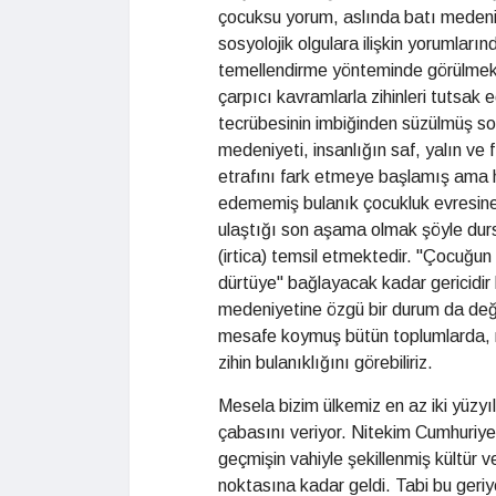
çocuksu yorum, aslında batı medeniy
sosyolojik olgulara ilişkin yorumların
temellendirme yönteminde görülmekte
çarpıcı kavramlarla zihinleri tutsak e
tecrübesinin imbiğinden süzülmüş s
medeniyeti, insanlığın saf, yalın ve
etrafını fark etmeye başlamış ama 
edememiş bulanık çocukluk evresine 
ulaştığı son aşama olmak şöyle dur
(irtica) temsil etmektedir. "Çocuğu
dürtüye" bağlayacak kadar gericidir b
medeniyetine özgü bir durum da değil 
mesafe koymuş bütün toplumlarda, m
zihin bulanıklığını görebiliriz.
Mesela bizim ülkemiz en az iki yüzyı
çabasını veriyor. Nitekim Cumhuriye
geçmişin vahiyle şekillenmiş kültür 
noktasına kadar geldi. Tabi bu geriye