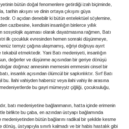
etinin bütün doğal fenomenlere getirdiği izah biçiminde,
da, tarihin akışını ve dinin ortaya çıkışını güya
dir. O açıdan denebilir ki bütün entelektüel söylemine,
den cazibesine, kendisini insanlığın binlerce yıllık
on sosyolojik aşaması olarak dayatmasına rağmen, Batı
 fıtri ilk çocukluk evresinden hemen sonraki düşünmeye,
henüz temyiz çağına ulaşmamış, eğriyi doğruyu ayırt
tekabül etmektedir. Yani Batı medeniyeti, insanlığın
sun, değerler ve düşünme açısından bir geriye dönüşü
n doğar doğmaz annesinin memesini emmesini cinsel bir
atı, insanlık açısından ölümcül bir sapkınlıktır. Sırf Batı
bu. İlahi vahiyden habersiz veya ilahi vahiy ile arasına
edeniyetlerde bu gayri mümeyyiz çiğliği, çocuksuluğu,
ldır, batı medeniyetine bağlanmanın, hatta içinde erimenin
tle birlikte bu çaba, en azından üstyapı bağlamında
ve medeniyetinden bütün bağlarını radikal bir şekilde kesme
 dönüş, üstyapıyla sınırlı kalmadı ve bir habis hastalık gibi