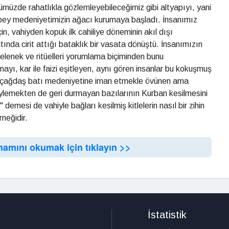
müzde rahatlıkla gözlemleyebileceğimiz gibi altyapıyı, yani
rpey medeniyetimizin ağacı kurumaya başladı. İnsanımız
için, vahiyden kopuk ilk cahiliye döneminin akıl dışı
nda cirit attığı bataklık bir vasata dönüştü. İnsanımızın
lenek ve ritüelleri yorumlama biçiminden bunu
ayı, kar ile faizi eşitleyen, aynı gören insanlar bu kokuşmuş
ıca çağdaş batı medeniyetine iman etmekle övünen ama
lemekten de geri durmayan bazılarının Kurban kesilmesini
emesi de vahiyle bağları kesilmiş kitlelerin nasıl bir zihin
rneğidir.
mamını okumak için tıklayın >>
İstatistik