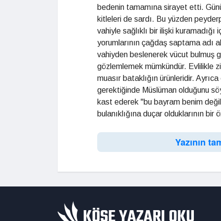
bedenin tamamına sirayet etti. Günü
kitleleri de sardı. Bu yüzden peyde
vahiyle sağlıklı bir ilişki kuramadığı 
yorumlarının çağdaş saptama adı altı
vahiyden beslenerek vücut bulmuş ge
gözlemlemek mümkündür. Evlilikle zin
muasır bataklığın ürünleridir. Ayr
gerektiğinde Müslüman olduğunu söy
kast ederek "bu bayram benim değil" d
bulanıklığına duçar olduklarının bir ö
Yazının ta