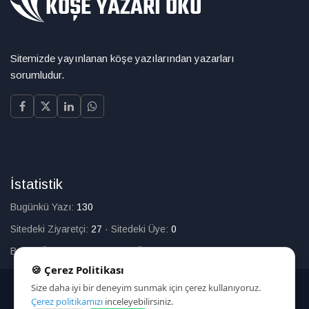
Sitemizde yayınlanan köşe yazılarından yazarları
sorumludur.
İstatistik
Bugünkü Yazı:
130
Sitedeki Ziyaretçi:
27
·
Sitedeki Üye:
0
Bugün Üye Olan:
0
·
Toplam Üye:
226
🍪 Çerez Politikası
Size daha iyi bir deneyim sunmak için çerez kullanıyoruz.
© 2025
Çerez politikamızı
inceleyebilirsiniz.