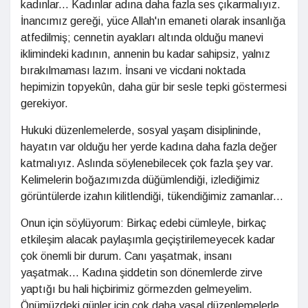
kadınlar... Kadınlar adına daha fazla ses çıkarmalıyız.
İnancımız gereği, yüce Allah'ın emaneti olarak insanlığa
atfedilmiş; cennetin ayakları altında olduğu manevi
iklimindeki kadının, annenin bu kadar sahipsiz, yalnız
bırakılmaması lazım. İnsani ve vicdani noktada
hepimizin topyekûn, daha gür bir sesle tepki göstermesi
gerekiyor.
Hukuki düzenlemelerde, sosyal yaşam disiplininde,
hayatın var olduğu her yerde kadına daha fazla değer
katmalıyız. Aslında söylenebilecek çok fazla şey var.
Kelimelerin boğazımızda düğümlendiği, izlediğimiz
görüntülerde izahın kilitlendiği, tükendiğimiz zamanlar...
Onun için söylüyorum: Birkaç edebi cümleyle, birkaç
etkileşim alacak paylaşımla geçiştirilemeyecek kadar
çok önemli bir durum. Canı yaşatmak, insanı
yaşatmak... Kadına şiddetin son dönemlerde zirve
yaptığı bu hali hiçbirimiz görmezden gelmeyelim.
Önümüzdeki günler için çok daha yasal düzenlemelerle,