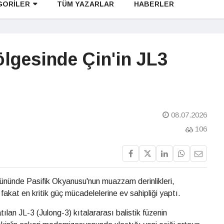
GORİLER
TÜM YAZARLAR
HABERLER
ölgesinde Çin'in JL3
08.07.2026
106
ününde Pasifik Okyanusu'nun muazzam derinlikleri,
fakat en kritik güç mücadelelerine ev sahipliği yaptı.
atılan JL-3 (Julong-3) kıtalararası balistik füzenin