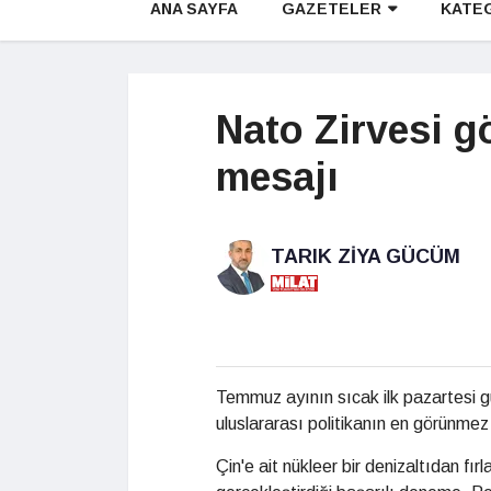
ANA SAYFA
GAZETELER
KATE
Nato Zirvesi g
mesajı
TARIK ZIYA GÜCÜM
Temmuz ayının sıcak ilk pazartesi g
uluslararası politikanın en görünmez 
Çin'e ait nükleer bir denizaltıdan fırl