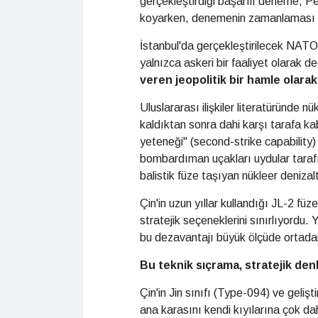
gerçekleştirdiği başarılı deneme, Pe
koyarken, denemenin zamanlaması en
İstanbul'da gerçekleştirilecek NATO
yalnızca askeri bir faaliyet olarak 
veren jeopolitik bir hamle olarak
Uluslararası ilişkiler literatüründe nü
kaldıktan sonra dahi karşı tarafa ka
yeteneği" (second-strike capability) ü
bombardıman uçakları uydular tarafı
balistik füze taşıyan nükleer denizaltı
Çin'in uzun yıllar kullandığı JL-2 füz
stratejik seçeneklerini sınırlıyordu.
bu dezavantajı büyük ölçüde ortadan
Bu teknik sıçrama, stratejik de
Çin'in Jin sınıfı (Type-094) ve geliş
ana karasını kendi kıyılarına çok da