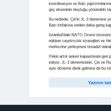
koordinasyon ve Batı yaptırımlarına ka
güç ekseninin oluştuğu yönündeki tar
Bu nedenle, Çin'in JL-3 denemesi yal
Batı ittifakına verilen daha geniş ka
İstanbul'daki NATO Zirvesi öncesinde 
nükleer caydırıcılık stratejileri ve H
merkezine yerleşmesi tesadüf olarak
Pekin artık askeri kapasitesini geri
ediyor. JL-3 denemesinin, Çin ve Rus
aynı döneme denk gelmesi de bu strate
Yazının ta