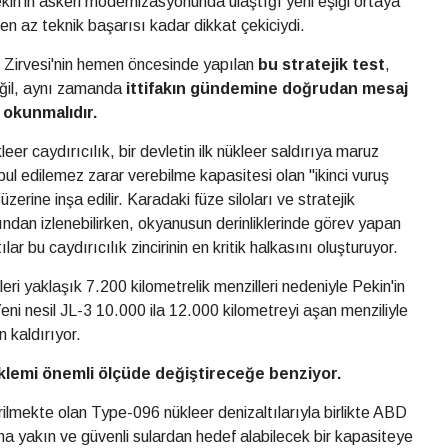
kin'in askeri modernizasyonunda ulaştığı yeni eşiği ortaya
 az teknik başarısı kadar dikkat çekiciydi.
 Zirvesi'nin hemen öncesinde yapılan
bu stratejik test
,
değil, aynı zamanda
ittifakın gündemine doğrudan mesaj
 okunmalıdır.
kleer caydırıcılık, bir devletin ilk nükleer saldırıya maruz
bul edilemez zarar verebilme kapasitesi olan "ikinci vuruş
zerine inşa edilir. Karadaki füze siloları ve stratejik
ndan izlenebilirken, okyanusun derinliklerinde görev yapan
lar bu caydırıcılık zincirinin en kritik halkasını oluşturuyor.
eleri yaklaşık 7.200 kilometrelik menzilleri nedeniyle Pekin'in
 Yeni nesil JL-3 10.000 ila 12.000 kilometreyi aşan menziliyle
 kaldırıyor.
nklemi önemli ölçüde değiştireceğe benziyor.
tirilmekte olan Type-096 nükleer denizaltılarıyla birlikte ABD
ha yakın ve güvenli sulardan hedef alabilecek bir kapasiteye