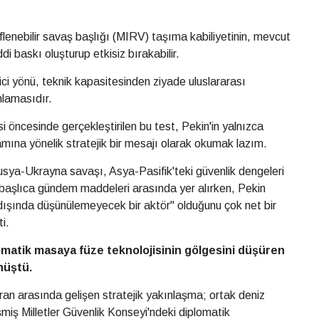
lenebilir savaş başlığı (MIRV) taşıma kabiliyetinin, mevcut
i baskı oluşturup etkisiz bırakabilir.
ci yönü, teknik kapasitesinden ziyade uluslararası
nlamasıdır.
 öncesinde gerçekleştirilen bu test, Pekin'in yalnızca
ına yönelik stratejik bir mesajı olarak okumak lazım.
usya-Ukrayna savaşı, Asya-Pasifik'teki güvenlik dengeleri
i başlıca gündem maddeleri arasında yer alırken, Pekin
 dışında düşünülemeyecek bir aktör" olduğunu çok net bir
i.
matik masaya füze teknolojisinin gölgesini düşüren
nüştü.
an arasında gelişen stratejik yakınlaşma; ortak deniz
eşmiş Milletler Güvenlik Konseyi'ndeki diplomatik