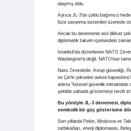
ulaşmış oldu.
Ayrıca JL-3'ün çoklu bağımsız hedef
füze savunma sistemleri üzerinde cidd
Ancak bu denemenin asıl dikkat çeki
diplomatik takvim içerisindeki zama
İstanbul'da düzenlenen NATO Zirvesi
Washington'a değil, NATO'nun tamam
Nato Zirvesinde; Avrup güvenliği, R
ve Çin'in yükselen askeri kapasites
adeta "küresel güvenlik mimarisinin
şekilde sahada göstermeyi tercih ett
Bu yönüyle JL-3 denemesi, diplo
sembolik bir güç gösterisine dö
Son yıllarda Pekin, Moskova ve Tahr
tatbikatları, enerji diplomasisi, Birl