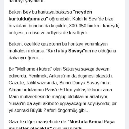
haritayı yayınladı:
Bakan Bey bu haritaya bakarsa
"neyden
kurtulduğumuzu"
öğrenebilir. Kaldı ki Sevr'de bize
bırakılan, bundan da küçüktü, 300-350 bin km. kareydi;
bütçesi, ordusu ve adliyesi de kısıtlıydı.
Bakan, özellikle gazetenin bu haritayı yorumlayan
makalesini okursa
"Kurtuluş Savaşı"
nın ne olduğunu
daha iyi öğrenir...
Bir "Melhame-i kübra" olan Sakarya savaşı devam
ediyordu. Yenilmek, Ankara'nın da düşmesi olacaktı.
Gazete, tahlil yazısında, Birinci Dünya Savaşı'nda
Alman ordularının Paris'e 50 km yaklaştıklarını ama
Marn muharebesinde mağlup olduklarını anlatıyor,
Yunan'ın da aynı akıbete uğrayacağını söylüyordu; bir
yıl sonraki Büyük Zafer'i öngörmüş gibi...
Gazete diğer manşetinde de
"Mustafa Kemal Paşa
muzaffer olacaktır"
diye yazıyordu.