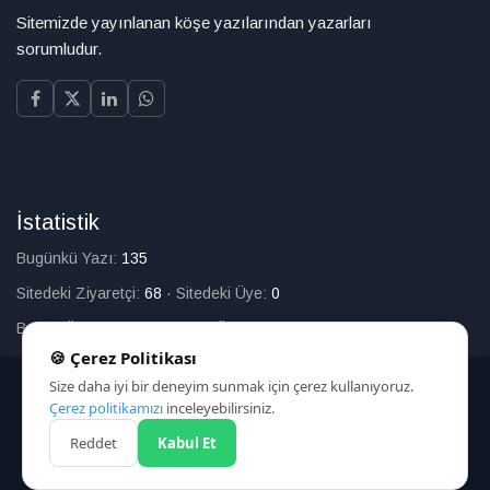
Sitemizde yayınlanan köşe yazılarından yazarları
sorumludur.
İstatistik
Bugünkü Yazı:
135
Sitedeki Ziyaretçi:
68
·
Sitedeki Üye:
0
Bugün Üye Olan:
0
·
Toplam Üye:
226
🍪 Çerez Politikası
Size daha iyi bir deneyim sunmak için çerez kullanıyoruz.
© 2025
Çerez politikamızı
inceleyebilirsiniz.
Reddet
Kabul Et
HAKKIMIZDA
İLETİŞİM
ARAMA
ÇEREZ POLİTİKASI