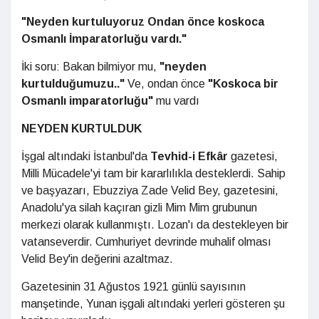
"Neyden kurtuluyoruz Ondan önce koskoca
Osmanlı İmparatorluğu vardı."
İki soru: Bakan bilmiyor mu,
"neyden
kurtulduğumuzu.."
Ve, ondan önce
"Koskoca bir
Osmanlı imparatorluğu"
mu vardı
NEYDEN KURTULDUK
İşgal altındaki İstanbul'da
Tevhid-i Efkâr
gazetesi,
Milli Mücadele'yi tam bir kararlılıkla desteklerdi. Sahip
ve başyazarı, Ebuzziya Zade Velid Bey, gazetesini,
Anadolu'ya silah kaçıran gizli Mim Mim grubunun
merkezi olarak kullanmıştı. Lozan'ı da destekleyen bir
vatanseverdir. Cumhuriyet devrinde muhalif olması
Velid Bey'in değerini azaltmaz.
Gazetesinin 31 Ağustos 1921 günlü sayısının
manşetinde, Yunan işgali altındaki yerleri gösteren şu