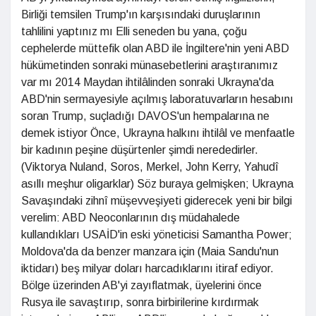
Birliği temsilen Trump'ın karşısındaki duruşlarının
tahlilini yaptınız mı Elli seneden bu yana, çoğu
cephelerde müttefik olan ABD ile İngiltere'nin yeni ABD
hükümetinden sonraki münasebetlerini araştıranımız
var mı 2014 Maydan ihtilâlinden sonraki Ukrayna'da
ABD'nin sermayesiyle açılmış laboratuvarların hesabını
soran Trump, suçladığı DAVOS'un hempalarına ne
demek istiyor Önce, Ukrayna halkını ihtilâl ve menfaatle
bir kadının peşine düşürtenler şimdi nerededirler.
(Viktorya Nuland, Soros, Merkel, John Kerry, Yahudî
asıllı meşhur oligarklar) Söz buraya gelmişken; Ukrayna
Savaşındaki zihnî müşevveşiyeti giderecek yeni bir bilgi
verelim: ABD Neoconlarının dış müdahalede
kullandıkları USAİD'in eski yöneticisi Samantha Power;
Moldova'da da benzer manzara için (Maia Sandu'nun
iktidarı) beş milyar doları harcadıklarını itiraf ediyor.
Bölge üzerinden AB'yi zayıflatmak, üyelerini önce
Rusya ile savaştırıp, sonra birbirilerine kırdırmak