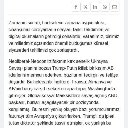
Zamanın sür'ati, hadiselerin zamana uygun akışı,
cihanşümul cereyanların olayları farklı takdimleri ve
digital okumaların getirdiği cehaletle; vatanımız, dinimiz
ve milletimiz açısından önemli bulduğumuz küresel
siyasetleri tahlilimizi çok zorlaştırdı.
Neoliberal-Neocon ittifakının kırk senelik Ukrayna
Savaşı planını bozan Trump-Putin ikilisi; bir kısım AB
liderlerini memnun ederken, bazılarını tedirgin ve telâşa
düşürdü. Bu helecanla İngiltere, Fransa, Almanya ve
AB'nin barış karşıtı sekreteri apartopar Washington'a
gitmişler. Global sosyal Marksistlere savaş açmış ABD
başkanı, bunları aşağılayacak bir pozisyonda
karşılamış. Bu resmi yanlış okuyan bazı yorumcularımız
faturayı tüm Avrupa'ya çıkarırlarken, Trump'ı da ipleri
tutan diktatör şeklinde tasvir etmişler. ok yanlışlı bu