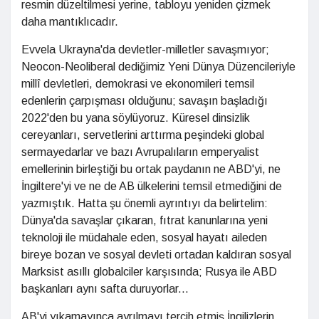
resmin düzeltilmesi yerine, tabloyu yeniden çizmek
daha mantıklıcadır.
Evvela Ukrayna'da devletler-milletler savaşmıyor;
Neocon-Neoliberal dediğimiz Yeni Dünya Düzencileriyle
millî devletleri, demokrasi ve ekonomileri temsil
edenlerin çarpışması olduğunu; savaşın başladığı
2022'den bu yana söylüyoruz. Küresel dinsizlik
cereyanları, servetlerini arttırma peşindeki global
sermayedarlar ve bazı Avrupalıların emperyalist
emellerinin birleştiği bu ortak paydanın ne ABD'yi, ne
İngiltere'yi ve ne de AB ülkelerini temsil etmediğini de
yazmıştık. Hatta şu önemli ayrıntıyı da belirtelim:
Dünya'da savaşlar çıkaran, fıtrat kanunlarına yeni
teknoloji ile müdahale eden, sosyal hayatı aileden
bireye bozan ve sosyal devleti ortadan kaldıran sosyal
Marksist asıllı globalciler karşısında; Rusya ile ABD
başkanları aynı safta duruyorlar...
AB'yi yıkamayınca ayrılmayı tercih etmiş İngilizlerin,