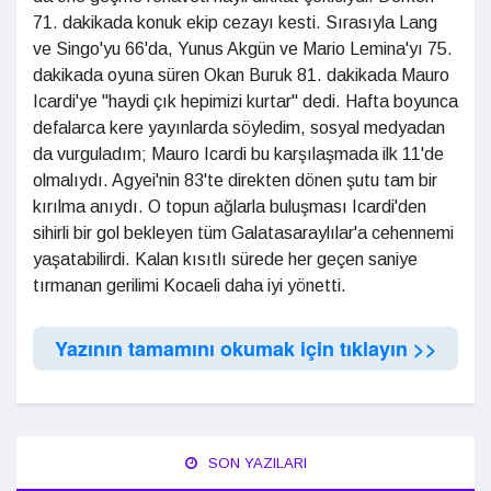
71. dakikada konuk ekip cezayı kesti. Sırasıyla Lang
ve Singo'yu 66'da, Yunus Akgün ve Mario Lemina'yı 75.
dakikada oyuna süren Okan Buruk 81. dakikada Mauro
Icardi'ye "haydi çık hepimizi kurtar" dedi. Hafta boyunca
defalarca kere yayınlarda söyledim, sosyal medyadan
da vurguladım; Mauro Icardi bu karşılaşmada ilk 11'de
olmalıydı. Agyei'nin 83'te direkten dönen şutu tam bir
kırılma anıydı. O topun ağlarla buluşması Icardi'den
sihirli bir gol bekleyen tüm Galatasaraylılar'a cehennemi
yaşatabilirdi. Kalan kısıtlı sürede her geçen saniye
tırmanan gerilimi Kocaeli daha iyi yönetti.
Yazının tamamını okumak için tıklayın >>
SON YAZILARI