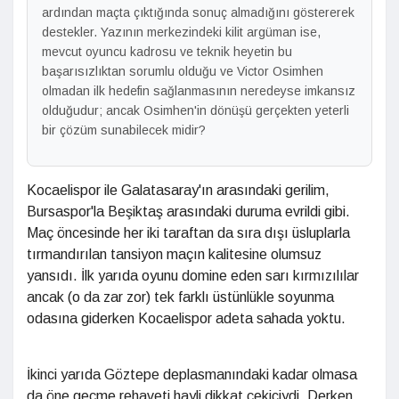
ardından maçta çıktığında sonuç almadığını göstererek
destekler. Yazının merkezindeki kilit argüman ise,
mevcut oyuncu kadrosu ve teknik heyetin bu
başarısızlıktan sorumlu olduğu ve Victor Osimhen
olmadan ilk hedefin sağlanmasının neredeyse imkansız
olduğudur; ancak Osimhen'in dönüşü gerçekten yeterli
bir çözüm sunabilecek midir?
Kocaelispor ile Galatasaray'ın arasındaki gerilim,
Bursaspor'la Beşiktaş arasındaki duruma evrildi gibi.
Maç öncesinde her iki taraftan da sıra dışı üsluplarla
tırmandırılan tansiyon maçın kalitesine olumsuz
yansıdı. İlk yarıda oyunu domine eden sarı kırmızılılar
ancak (o da zar zor) tek farklı üstünlükle soyunma
odasına giderken Kocaelispor adeta sahada yoktu.
İkinci yarıda Göztepe deplasmanındaki kadar olmasa
da öne geçme rehaveti hayli dikkat çekiciydi. Derken