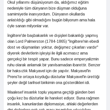
Okul yıllarımı düşünüyorum da, aldığımız eğitim
nedeniyle tüm dünyanın bize düşman olduğuna
samimiyetle inanıyordum. Dünyanın okullarda
anlatıldığı gibi olmadığını bugün biliyorum ama hala
öyle sanan milyonlar var.
İngiltere'de başbakanlık ve dışişleri bakanlığı yapmış
olan Lord Palmerston (1784-1865) "İngiltere'nin ebedi
dost ve düşmanları yoktur, değişmez çıkarları vardır"
diyerek devletlerin işleyişi ile ilgili acımasız ama
gerçekçi bir tespit yapar. Bunu sadece emperyalizmin
ruhu olarak anlamak bir yanılsamadan ibarettir. Benzer
bir haksızlık Makyavel için de yapılır. Makyavel'in
Prens'te ortaya koyduğu düsturlar Makyavel'in ürettiği
şeyler değil tarihsel birikimin ona gösterdikleri idi.
Maalesef insanlık toplu yaşama geçtiği günden beri
çoğu kez bu düsturlar ile hareket ediyor. Buna rağmen
insanlık, kanunlardan diplomasiye, ahlaki değerlerden
dini değerlere pek çok aracı insanlığın yıkıcılığını