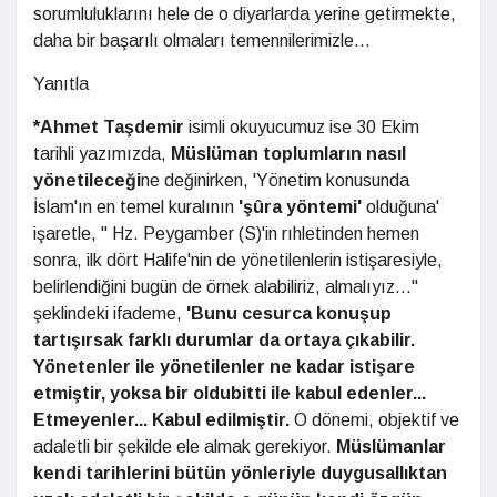
sorumluluklarını hele de o diyarlarda yerine getirmekte,
daha bir başarılı olmaları temennilerimizle...
Yanıtla
*Ahmet Taşdemir
isimli okuyucumuz ise 30 Ekim
tarihli yazımızda,
Müslüman toplumların nasıl
yönetileceği
ne değinirken, 'Yönetim konusunda
İslam'ın en temel kuralının
'şûra yöntemi'
olduğuna'
işaretle, " Hz. Peygamber (S)'in rıhletinden hemen
sonra, ilk dört Halife'nin de yönetilenlerin istişaresiyle,
belirlendiğini bugün de örnek alabiliriz, almalıyız..."
şeklindeki ifademe,
'Bunu cesurca konuşup
tartışırsak farklı durumlar da ortaya çıkabilir.
Yönetenler ile yönetilenler ne kadar istişare
etmiştir, yoksa bir oldubitti ile kabul edenler...
Etmeyenler... Kabul edilmiştir.
O dönemi, objektif ve
adaletli bir şekilde ele almak gerekiyor.
Müslümanlar
kendi tarihlerini bütün yönleriyle duygusallıktan