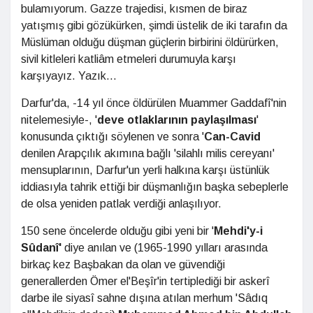
bulamıyorum. Gazze trajedisi, kısmen de biraz
yatışmış gibi gözükürken, şimdi üstelik de iki tarafın da
Müslüman olduğu düşman güçlerin birbirini öldürürken,
sivil kitleleri katliâm etmeleri durumuyla karşı
karşıyayız. Yazık...
Darfur'da, -14 yıl önce öldürülen Muammer Gaddafî'nin
nitelemesiyle-, '
deve otlaklarının paylaşılması
'
konusunda çıktığı söylenen ve sonra '
Can-Cavid
denilen Arapçılık akımına bağlı 'silahlı milis cereyanı'
mensuplarının, Darfur'un yerli halkına karşı üstünlük
iddiasıyla tahrik ettiği bir düşmanlığın başka sebeplerle
de olsa yeniden patlak verdiği anlaşılıyor.
150 sene öncelerde olduğu gibi yeni bir '
Mehdi'y-i
Sûdanî'
diye anılan ve (1965-1990 yılları arasında
birkaç kez Başbakan da olan ve güvendiği
generallerden Ömer el'Beşîr'in tertiplediği bir askerî
darbe ile siyasî sahne dışına atılan merhum 'Sâdıq