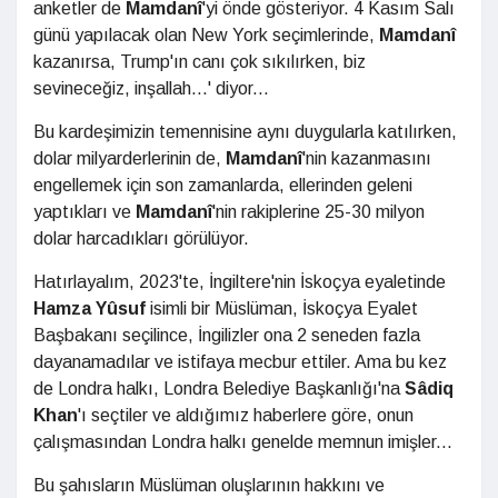
anketler de
Mamdanî
'yi önde gösteriyor. 4 Kasım Salı
günü yapılacak olan New York seçimlerinde,
Mamdanî
kazanırsa, Trump'ın canı çok sıkılırken, biz
sevineceğiz, inşallah...' diyor...
Bu kardeşimizin temennisine aynı duygularla katılırken,
dolar milyarderlerinin de,
Mamdanî
'nin kazanmasını
engellemek için son zamanlarda, ellerinden geleni
yaptıkları ve
Mamdanî
'nin rakiplerine 25-30 milyon
dolar harcadıkları görülüyor.
Hatırlayalım, 2023'te, İngiltere'nin İskoçya eyaletinde
Hamza Yûsuf
isimli bir Müslüman, İskoçya Eyalet
Başbakanı seçilince, İngilizler ona 2 seneden fazla
dayanamadılar ve istifaya mecbur ettiler. Ama bu kez
de Londra halkı, Londra Belediye Başkanlığı'na
Sâdiq
Khan
'ı seçtiler ve aldığımız haberlere göre, onun
çalışmasından Londra halkı genelde memnun imişler...
Bu şahısların Müslüman oluşlarının hakkını ve