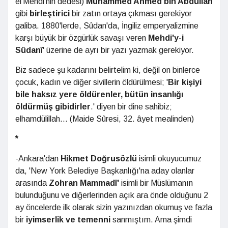
el'Mehdi'nin dedesi)
Muhammed Ahmed bin Abdullah
gibi
birleştirici
bir zatın ortaya çıkması gerekiyor
galiba. 1880'lerde, Sûdan'da, İngiliz emperyalizmine
karşı büyük bir özgürlük savaşı veren
Mehdi'y-i
Sûdanî
' üzerine de ayrı bir yazı yazmak gerekiyor.
Biz sadece şu kadarını belirtelim ki, değil on binlerce
çocuk, kadın ve diğer sivillerin öldürülmesi; '
Bir kişiyi
bile haksız yere öldürenler, bütün insanlığı
öldürmüş gibidirler
.' diyen bir dine sahibiz;
elhamdülillah... (Maide Sûresi, 32. âyet mealinden)
*
-Ankara'dan
Hikmet Doğrusözlü
isimli okuyucumuz
da, 'New York Belediye Başkanlığı'na aday olanlar
arasında
Zohran Mammadî'
isimli bir Müslümanın
bulunduğunu ve diğerlerinden açık ara önde olduğunu 2
ay öncelerde ilk olarak sizin yazınızdan okumuş ve fazla
bir
iyimserlik ve temenni
sanmıştım. Ama şimdi