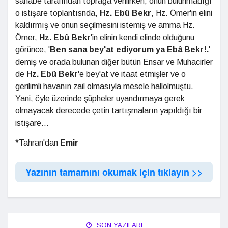
sahabe tarafından toprağa verilirken; onun bulunmadığı
o istişare toplantısnda,
Hz. Ebû Bekr
, Hz. Ömer'in elini
kaldırmış ve onun seçilmesini istemiş ve amma Hz.
Ömer,
Hz. Ebû Bekr
'in elinin kendi elinde olduğunu
görünce, '
Ben sana bey'at ediyorum ya Ebâ Bekr!.
'
demiş ve orada bulunan diğer bütün Ensar ve Muhacirler
de
Hz. Ebû Bekr
'e bey'at ve itaat etmişler ve o
gerilimli havanın zail olmasıyla mesele hallolmuştu.
Yani, öyle üzerinde şüpheler uyandırmaya gerek
olmayacak derecede çetin tartışmaların yapıldığı bir
istişare...
*Tahran'dan
Emir
Yazının tamamını okumak için tıklayın >>
SON YAZILARI