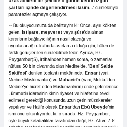
uzak adaletli bir şekilde o günün kendi özgün
şartları içinde değerlendirmesi lazım
...' cümleleriyle
parantezler açmaya çalışıyor.
-- Bu okuyucumuza da belirteyim ki: Önce, aynı kökten
gelen,
istişare, meşveret
veya
şûra
'da alınan
kararların bağlayıcılığının nasıl olacağı ve
uygulanacağı etrafında asırlarca olduğu gibi, hâlen de
farklı görüşler ileri sürülebilmektedir. Ayrıca, Hz.
Peygamber(S), irtihalinden hemen sonra, o zamanlar
nüfusu
50 bin
civarında olan Medine'de,
'Benî Saide
Sakifesi'
denilen toplantı mekânında,
Ensar
(yani,
Medine Müslümanları) ve
Muhacirîn
(yani, Mekke'den
Medine'ye hicret eden Müslümanların) önde gelenlerince
, ümmetin idaresinin kimin riyaset ve hilafetine tevdi
edilmesi gerektiği konusunda uzun çetin müzakereler
yapılıyor ve Halife olarak
Ensar
'dan
Ebû Ubeyde
'nin
ismi öne çıkarılıyordu; ki, o sırada, Hz. Peygamber,
öyle büyük kalabalıklar tarafından değil, Hz. Ali ve 7-8