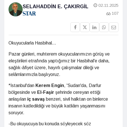
02.11.2025
SELAHADDIN E. ÇAKIRGIL
107
Okuyucularla Hasbihal...
Pazar günleri, muhterem okuyucularımızın görüş ve
eleştirileri etrafında yaptığımız bir Hasbihal'e daha,
sağlık-âfiyet üzere, hayırlı çalışmalar dileği ve
selâmlarımızla başlıyoruz.
*İstanbul'dan
Kerem Engin
, 'Sudan'da, Darfur
bölgesinde ve
El-Faşir
şehrinde cereyan ettiği
anlaşılan
iç savaş
benzeri, sivil halktan on binlerce
insanın katledildiği ve büyük katliâm yaşanmasını
soruyor.
-Bu okuyucuya bu konuda söyleyecek söz