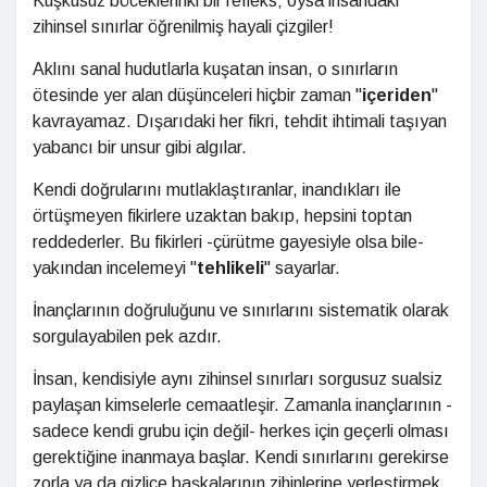
Kuşkusuz böceklerinki bir refleks; oysa insandaki
zihinsel sınırlar öğrenilmiş hayali çizgiler!
Aklını sanal hudutlarla kuşatan insan, o sınırların
ötesinde yer alan düşünceleri hiçbir zaman "
içeriden
"
kavrayamaz. Dışarıdaki her fikri, tehdit ihtimali taşıyan
yabancı bir unsur gibi algılar.
Kendi doğrularını mutlaklaştıranlar, inandıkları ile
örtüşmeyen fikirlere uzaktan bakıp, hepsini toptan
reddederler. Bu fikirleri -çürütme gayesiyle olsa bile-
yakından incelemeyi "
tehlikeli
" sayarlar.
İnançlarının doğruluğunu ve sınırlarını sistematik olarak
sorgulayabilen pek azdır.
İnsan, kendisiyle aynı zihinsel sınırları sorgusuz sualsiz
paylaşan kimselerle cemaatleşir. Zamanla inançlarının -
sadece kendi grubu için değil- herkes için geçerli olması
gerektiğine inanmaya başlar. Kendi sınırlarını gerekirse
zorla ya da gizlice başkalarının zihinlerine yerleştirmek,