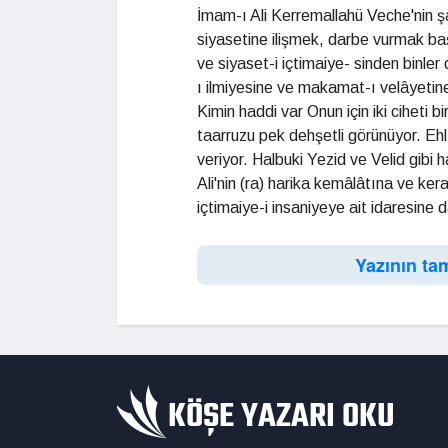
İmam-ı Ali Kerremallahü Veche'nin ş
siyasetine ilişmek, darbe vurmak ba
ve siyaset-i içtimaiye- sinden binl
ı ilmiyesine ve makamat-ı velâyetin
Kimin haddi var Onun için iki ciheti
taarruzu pek dehşetli görünüyor. Ehl-
veriyor. Halbuki Yezid ve Velid gibi 
Ali'nin (ra) harika kemâlâtına ve ker
içtimaiye-i insaniyeye ait idaresine
Yazının ta