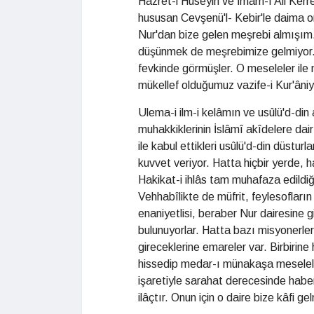
Hazret-i Hüseyin ve İmam-ı Ali Kerr
hususan Cevşenü'l- Kebir'le daima on
Nur'dan bize gelen meşrebi almışım.
düşünmek de meşrebimize gelmiyor. 
fevkinde görmüşler. O meseleler ile 
mükellef olduğumuz vazife-i Kur'âniy
Ulema-i ilm-i kelâmın ve usûlü'd-din
muhakkiklerinin İslâmî akîdelere da
ile kabul ettikleri usûlü'd-din düstu
kuvvet veriyor. Hatta hiçbir yerde, h
Hakikat-i ihlâs tam muhafaza edildiği 
Vehhabîlikte de müfrit, feylesoflar
enaniyetlisi, beraber Nur dairesine
bulunuyorlar. Hatta bazı misyonerler 
gireceklerine emareler var. Birbirin
hissedip medar-ı münakaşa meseleler
işaretiyle sarahat derecesinde haber
ilâçtır. Onun için o daire bize kâfi g