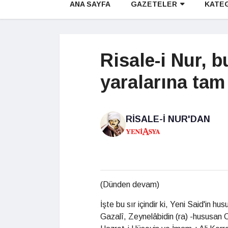
ANA SAYFA
GAZETELER
KATE
Risale-i Nur, 
yaralarına tam 
RISALE-I NUR'DAN
(Dünden devam)
İşte bu sır içindir ki, Yeni Said'in
Gazalî, Zeynelâbidin (ra) -hususan 