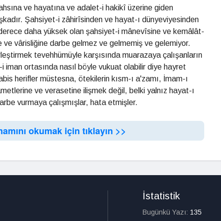
ahsına ve hayatına ve adalet-i hakikî üzerine giden
şkadır. Şahsiyet-i zâhirîsinden ve hayat-ı dünyeviyesinden
er derece daha yüksek olan şahsiyet-i mânevîsine ve kemâlât-
e ve vârisliğine darbe gelmez ve gelmemiş ve gelemiyor.
 birleştirmek tevehhümüyle karşısında muarazaya çalışanların
i iman ortasında nasıl böyle vukuat olabilir diye hayret
habis herifler müstesna, ötekilerin kısm-ı a'zamı, İmam-ı
ametlerine ve verasetine ilişmek değil, belki yalnız hayat-ı
 darbe vurmaya çalışmışlar, hata etmişler.
mamını okumak için tıklayın >>
İstatistik
Bugünkü Yazı:
135