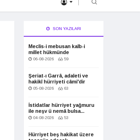
SON YAZILARI
Meclis-i mebusan kalb-i
millet hükmünde
06-08-2026
59
Şeriat-ı Garrâ, adaleti ve
hakikî hürriyeti câmi'dir
05-08-2026
63
İstidatlar hürriyet yağmuru
ile neşv ü nemâ bulsa...
04-08-2026
53
Hürriyet beş hakikat üzere