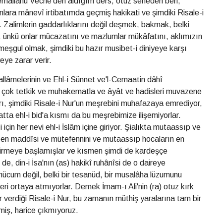
emallahü Veche'den aldığım ders, otuz seneden beri,
lara mânevî irtibatımda geçmiş hakikati ve şimdiki Risale-i
 Zalimlerin gaddarlıklarını değil deşmek, bakmak, belki
ünkü onlar mücazatını ve mazlumlar mükâfatını, aklımızın
meşgul olmak, şimdiki bu hazır musibet-i diniyeye karşı
eye zarar verir.
 allâmelerinin ve Ehl-i Sünnet ve'l-Cemaatin dâhî
ir çok tetkik ve muhakematla ve âyât ve hadisleri muvazene
rları, şimdiki Risale-i Nur'un meşrebini muhafazaya emrediyor,
atta ehl-i bid'a kısmı da bu meşrebimize ilişemiyorlar.
için her nevi ehl-i İslâm içine giriyor. Şialıkta mutaassıp ve
ın en maddîsi ve mütefennini ve mutaassıp hocaların en
 girmeye başlamışlar ve kısmen şimdi de kardeşçe
de, din-i İsa'nın (as) hakikî ruhânîsi de o daireye
e hücum değil, belki bir tesanüd, bir musalâha lüzumunu
i ortaya atmıyorlar. Demek İmam-ı Ali'nin (ra) otuz kırk
 verdiği Risale-i Nur, bu zamanın müthiş yaralarına tam bir
elmiş, harice çıkmıyoruz.