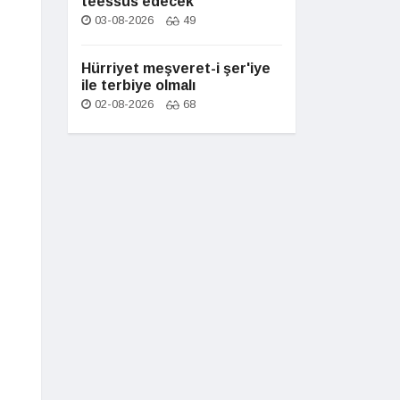
teessüs edecek
03-08-2026
49
Hürriyet meşveret-i şer'iye
ile terbiye olmalı
02-08-2026
68