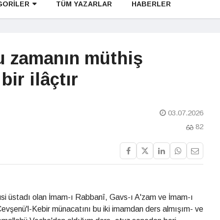
GORİLER
TÜM YAZARLAR
HABERLER
bu zamanın müthiş
bir ilâçtır
03.07.2026
82
 hususi üstadı olan İmam-ı Rabbanî, Gavs-ı A'zam ve İmam-ı
Cevşenü'l-Kebir münacatını bu iki imamdan ders almışım- ve