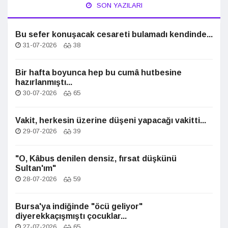
SON YAZILARI
Bu sefer konuşacak cesareti bulamadı kendinde...
31-07-2026
38
Bir hafta boyunca hep bu cumâ hutbesine
hazırlanmıştı...
30-07-2026
65
Vakit, herkesin üzerine düşeni yapacağı vakitti...
29-07-2026
39
"O, Kâbus denilen densiz, fırsat düşkünü
Sultan'ım"
28-07-2026
59
Bursa'ya indiğinde "öcü geliyor"
diyerekkaçışmıştı çocuklar...
27-07-2026
65