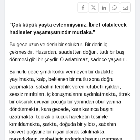
"Çok küçük yaşta evlenmişsiniz. İbret olabilecek
hadiseler yaşamışsınızdır mutlaka."
Bu gece uzun ve derin bir soluktur. Bir derin iç
çekmesidir. Huzurdan, saadetten doğan, tatlı bir baş
dönmesi gibi bir şeydir. O anlatılmaz, sadece yaşanır...
Bu nûrlu gece şimdi korku vermeyen bir düzlükte
yayılmakta, kalp, beklenen bir mutlu sona doğru
çarpmakta, sabahın ferahlık veren rutubetli ışıkları,
sessiz mırıltıları, iç konuşmalarını aydınlatmakta, titrek
bir öksürük uyuyan çocuğu bir yanından öbür yanına
döndürmekte, kara gecede, kara karınca başını
uzatmakta, toprak o küçük hareketin tesiriyle
kımıldamakta, şarkta, doğuda bir yıldız, sabahın
lacivert göğsüne bir nişan olarak takılmakta,
mezarlıkların, mabetlerin ardından başını uzatmaya