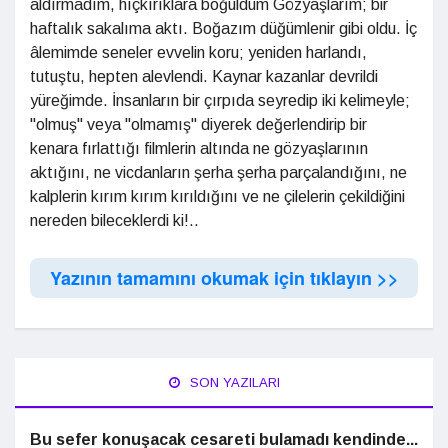
aldırmadım, hıçkırıklara boğuldum Gözyaşlarım; bir
haftalık sakalıma aktı. Boğazım düğümlenir gibi oldu. İç
âlemimde seneler evvelin koru; yeniden harlandı,
tutuştu, hepten alevlendi. Kaynar kazanlar devrildi
yüreğimde. İnsanların bir çırpıda seyredip iki kelimeyle;
"olmuş" veya "olmamış" diyerek değerlendirip bir
kenara fırlattığı filmlerin altında ne gözyaşlarının
aktığını, ne vicdanların şerha şerha parçalandığını, ne
kalplerin kırım kırım kırıldığını ve ne çilelerin çekildiğini
nereden bileceklerdi ki!..
Yazının tamamını okumak için tıklayın >>
SON YAZILARI
Bu sefer konuşacak cesareti bulamadı kendinde...