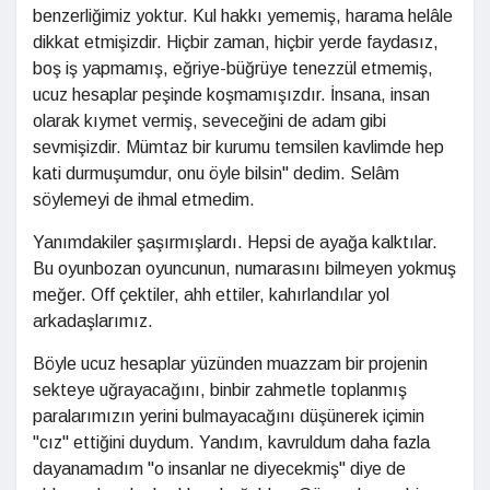
benzerliğimiz yoktur. Kul hakkı yememiş, harama helâle
dikkat etmişizdir. Hiçbir zaman, hiçbir yerde faydasız,
boş iş yapmamış, eğriye-büğrüye tenezzül etmemiş,
ucuz hesaplar peşinde koşmamışızdır. İnsana, insan
olarak kıymet vermiş, seveceğini de adam gibi
sevmişizdir. Mümtaz bir kurumu temsilen kavlimde hep
kati durmuşumdur, onu öyle bilsin" dedim. Selâm
söylemeyi de ihmal etmedim.
Yanımdakiler şaşırmışlardı. Hepsi de ayağa kalktılar.
Bu oyunbozan oyuncunun, numarasını bilmeyen yokmuş
meğer. Off çektiler, ahh ettiler, kahırlandılar yol
arkadaşlarımız.
Böyle ucuz hesaplar yüzünden muazzam bir projenin
sekteye uğrayacağını, binbir zahmetle toplanmış
paralarımızın yerini bulmayacağını düşünerek içimin
"cız" ettiğini duydum. Yandım, kavruldum daha fazla
dayanamadım "o insanlar ne diyecekmiş" diye de