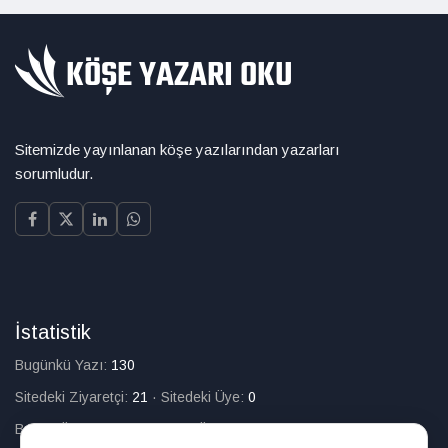
Sitemizde yayınlanan köşe yazılarından yazarları
sorumludur.
İstatistik
Bugünkü Yazı:
130
Sitedeki Ziyaretçi:
21
·
Sitedeki Üye:
0
Bugün Üye Olan:
0
·
Toplam Üye:
226