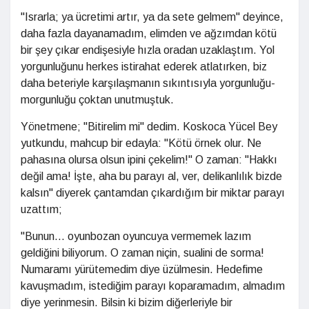
"Israrla; ya ücretimi artır, ya da sete gelmem" deyince,
daha fazla dayanamadım, elimden ve ağzımdan kötü
bir şey çıkar endişesiyle hızla oradan uzaklaştım. Yol
yorgunluğunu herkes istirahat ederek atlatırken, biz
daha beteriyle karşılaşmanın sıkıntısıyla yorgunluğu-
morgunluğu çoktan unutmuştuk.
Yönetmene; "Bitirelim mi" dedim. Koskoca Yücel Bey
yutkundu, mahcup bir edayla: "Kötü örnek olur. Ne
pahasına olursa olsun ipini çekelim!" O zaman: "Hakkı
değil ama! İşte, aha bu parayı al, ver, delikanlılık bizde
kalsın" diyerek çantamdan çıkardığım bir miktar parayı
uzattım;
"Bunun... oyunbozan oyuncuya vermemek lazım
geldiğini biliyorum. O zaman niçin, sualini de sorma!
Numaramı yürütemedim diye üzülmesin. Hedefime
kavuşmadım, istediğim parayı koparamadım, almadım
diye yerinmesin. Bilsin ki bizim diğerleriyle bir