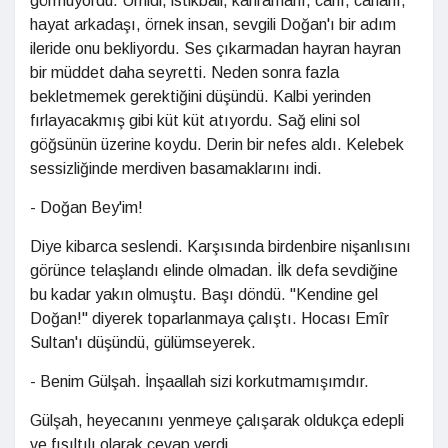
görmüyordu. Ümidi, istikbali, kahramanı, canı, cananı,
hayat arkadaşı, örnek insan, sevgili Doğan'ı bir adım
ileride onu bekliyordu. Ses çıkarmadan hayran hayran
bir müddet daha seyretti. Neden sonra fazla
bekletmemek gerektiğini düşündü. Kalbi yerinden
fırlayacakmış gibi küt küt atıyordu. Sağ elini sol
göğsünün üzerine koydu. Derin bir nefes aldı. Kelebek
sessizliğinde merdiven basamaklarını indi.
- Doğan Bey'im!
Diye kibarca seslendi. Karşısında birdenbire nişanlısını
görünce telaşlandı elinde olmadan. İlk defa sevdiğine
bu kadar yakın olmuştu. Başı döndü. "Kendine gel
Doğan!" diyerek toparlanmaya çalıştı. Hocası Emîr
Sultan'ı düşündü, gülümseyerek.
- Benim Gülşah. İnşaallah sizi korkutmamışımdır.
Gülşah, heyecanını yenmeye çalışarak oldukça edepli
ve fısıltılı olarak cevap verdi.