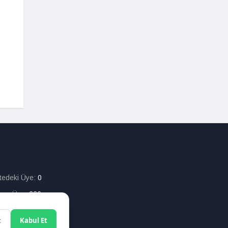
itedeki Üye:
0
lam Üye:
226
t
Kabul Et