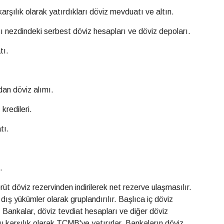
karşılık olarak yatırdıkları döviz mevduatı ve altın.
ı nezdindeki serbest döviz hesapları ve döviz depoları.
tı.
dan döviz alımı.
kredileri.
tı.
.
t döviz rezervinden indirilerek net rezerve ulaşmasılır.
dış yükümler olarak gruplandırılır. Başlıca iç döviz
 Bankalar, döviz tevdiat hesapları ve diğer döviz
lu karşılık olarak TCMB'ye yatırırlar. Bankaların döviz