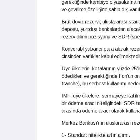
gerektiğinde kambiyo piyasalarına m
ve çevrilme özelliğine sahip dış varlık
Brüt döviz rezervi; uluslararası stand
deposu, yurtdışı bankalardan alacak
rezerv dilimi pozisyonu ve SDR (spe
Konvertibl yabancı para alarak reze
cinsinden varlıklar kabul edilmektedi
Üye ülkelerin, kotalarının yüzde 25'
ödedikleri ve gerektiğinde Fon'un ona
tranche), bu serbest kullanımı nedeni
IMF; üye ülkelere, sermayeye katılm
bir ödeme aracı niteliğindeki SDR ta
arasında ödeme aracı olarak kullanab
Merkez Bankası'nın uluslararası reze
1- Standart nitelikte altın alımı.