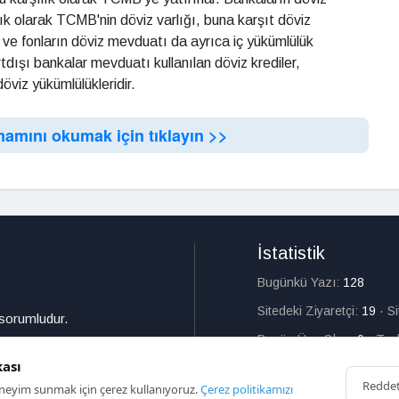
lık olarak TCMB'nin döviz varlığı, buna karşıt döviz
ve fonların döviz mevduatı da ayrıca iç yükümlülük
urtdışı bankalar mevduatı kullanılan döviz krediler,
döviz yükümlülükleridir.
mamını okumak için tıklayın >>
İstatistik
Bugünkü Yazı:
128
Sitedeki Ziyaretçi:
19
·
S
 sorumludur.
Bugün Üye Olan:
0
·
Top
kası
Redde
deneyim sunmak için çerez kullanıyoruz.
Çerez politikamızı