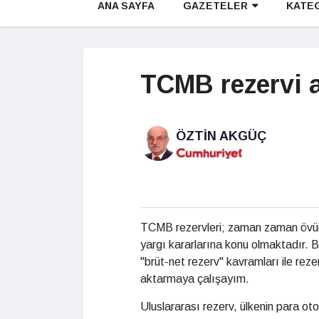
ANA SAYFA
GAZETELER
KATE
TCMB rezervi a
ÖZTIN AKGÜÇ
TCMB rezervleri; zaman zaman övünm
yargı kararlarına konu olmaktadır. 
"brüt-net rezerv" kavramları ile rezer
aktarmaya çalışayım.
Uluslararası rezerv, ülkenin para otor