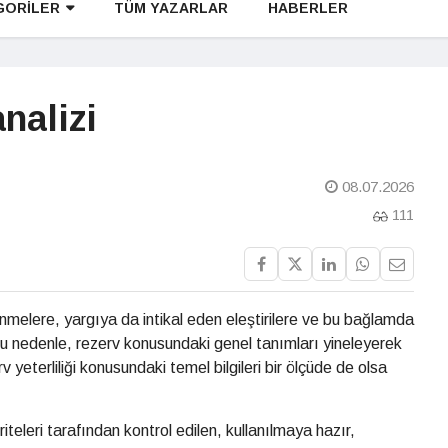
GORİLER
TÜM YAZARLAR
HABERLER
nalizi
08.07.2026
111
elere, yargıya da intikal eden eleştirilere ve bu bağlamda
Bu nedenle, rezerv konusundaki genel tanımları yineleyerek
v yeterliliği konusundaki temel bilgileri bir ölçüde de olsa
iteleri tarafından kontrol edilen, kullanılmaya hazır,