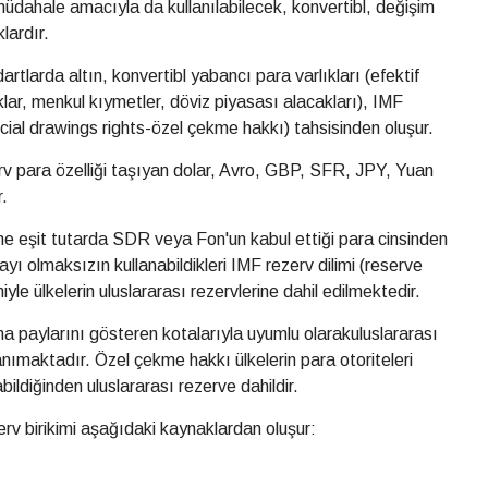
üdahale amacıyla da kullanılabilecek, konvertibl, değişim
lardır.
artlarda altın, konvertibl yabancı para varlıkları (efektif
lar, menkul kıymetler, döviz piyasası alacakları), IMF
cial drawings rights-özel çekme hakkı) tahsisinden oluşur.
rv para özelliği taşıyan dolar, Avro, GBP, SFR, JPY, Yuan
r.
ine eşit tutarda SDR veya Fon'un kabul ettiği para cinsinden
yı olmaksızın kullanabildikleri IMF rezerv dilimi (reserve
yle ülkelerin uluslararası rezervlerine dahil edilmektedir.
a paylarını gösteren kotalarıyla uyumlu olarakuluslararası
nımaktadır. Özel çekme hakkı ülkelerin para otoriteleri
ildiğinden uluslararası rezerve dahildir.
rv birikimi aşağıdaki kaynaklardan oluşur: