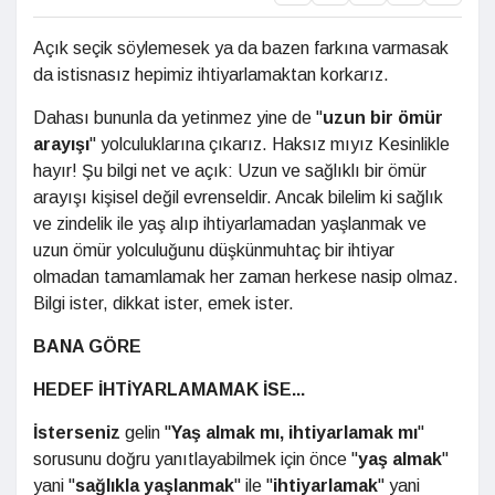
Açık seçik söylemesek ya da bazen farkına varmasak
da istisnasız hepimiz ihtiyarlamaktan korkarız.
Dahası bununla da yetinmez yine de "
uzun bir ömür
arayışı
" yolculuklarına çıkarız. Haksız mıyız Kesinlikle
hayır! Şu bilgi net ve açık: Uzun ve sağlıklı bir ömür
arayışı kişisel değil evrenseldir. Ancak bilelim ki sağlık
ve zindelik ile yaş alıp ihtiyarlamadan yaşlanmak ve
uzun ömür yolculuğunu düşkünmuhtaç bir ihtiyar
olmadan tamamlamak her zaman herkese nasip olmaz.
Bilgi ister, dikkat ister, emek ister.
BANA GÖRE
HEDEF İHTİYARLAMAMAK İSE...
İsterseniz
gelin "
Yaş almak mı, ihtiyarlamak mı
"
sorusunu doğru yanıtlayabilmek için önce "
yaş almak
"
yani "
sağlıkla yaşlanmak
" ile "
ihtiyarlamak
" yani