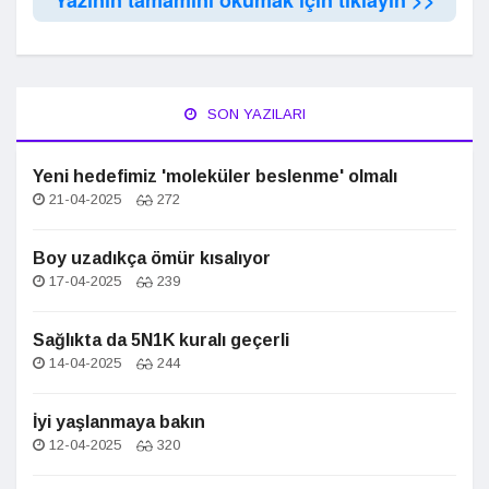
Yazının tamamını okumak için tıklayın >>
SON YAZILARI
Yeni hedefimiz 'moleküler beslenme' olmalı
21-04-2025
272
Boy uzadıkça ömür kısalıyor
17-04-2025
239
Sağlıkta da 5N1K kuralı geçerli
14-04-2025
244
İyi yaşlanmaya bakın
12-04-2025
320