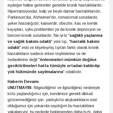
eşdeğer haline getirenler genelde kronik hastalıklardır.
Hipertansiyondur, kalp ve beyin damar hastalıklarıdır,
Parkinson'dur, Alzheimer'dır, romatizmal sorunlardır,
şeker hastalığıdır, kanserdir, obezite, kas ve kemik
kayıpları, uyku problemleri ya da kronik depresyon ve
benzeri kronik sorunlardır. Ne iyi ki "
sağlıklı yaşlanma
ve sağlık bakımı odaklı
" yeni tıp, "
hastalık bakımı
odaklı
" eski ve klişeleşmiş tıptan farklı olarak kronik
hastalıkların sadece erken teşhislerine ve de
tedavilerine değil "
önlenmeleri mümkün değilse
geciktirilmeleri hatta tümüyle ortadan kaldırılıp
yok hükmünde sayılmalarına
" odaklıdır.
Haberin Devamı
UNUTMAYIN:
Bilgisizliğimiz ve ilgisizliğimiz nedeniyle
kötü yaşlandığımız için, kendimize gerekli dikkati
göstermediğimiz için, yanlışkötü alışkanlıkların esiri
olduğumuz için yukarıda saydığım bu hastalıklara
yakalanıyor, bu nedenle beklenenden daha hızlı, daha