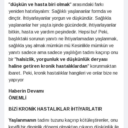
"
düşkün ve hasta biri olmak
" arasındaki farkı
yeniden hatırlayalım: Sağlıklı yaşlananlar formda ve
dinçtir. İhtiyarlayanlar yorgun ve düşkündür. Sağlıkla
yaşlananlar her yaşta işinde gücündedir, ihtiyarlayanlar
bitkin, hasta ve yardım peşindedir. Hepsi bu! Peki,
başlıktaki sorunun yanıtı ne İhtiyarlamadan yaşlanmak,
sağlıkla yaş almak mümkün mü Kesinlikle mümkün ve
yanıtı sadece ama sadece yaşlılığın tadını kaçırıp onu
bir "
halsizlik, yorgunluk ve düşkünlük deryası
haline getiren kronik hastalıklardan
" korunmaktan
ibaret. Peki, kronik hastalıklar hangileri ve onlar bize ne
yapıyor
Haberin Devamı
ÖNEMLİ
BİZİ KRONİK HASTALIKLAR İHTİYARLATIR
Yaşlanmanın
tadını tuzunu kaçırıp kötüleştirenler, onu
keyifli bir dinginlik dönemi olmaktan çıkarıp düşkünlük ile