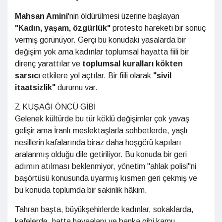
Mahsan Amini
'nin öldürülmesi üzerine başlayan
"Kadın, yaşam, özgürlük"
protesto hareketi bir sonuç
vermiş görünüyor. Gerçi bu konudaki yasalarda bir
değişim yok ama kadınlar toplumsal hayatta fiili bir
direnç yarattılar ve
toplumsal kuralları kökten
sarsıcı
etkilere yol açtılar. Bir fiili olarak
"sivil
itaatsizlik"
durumu var.
Z KUŞAĞI ÖNCÜ GİBİ
Gelenek kültürde bu tür köklü değişimler çok yavaş
gelişir ama İranlı meslektaşlarla sohbetlerde, yaşlı
nesillerin kafalarında biraz daha hoşgörü kapıları
aralanmış olduğu dile getiriliyor. Bu konuda bir geri
adımın atılması beklenmiyor, yönetim "ahlak polisi"ni
başörtüsü konusunda uyarmış kısmen geri çekmiş ve
bu konuda toplumda bir sakinlik hâkim.
Tahran başta, büyükşehirlerde kadınlar, sokaklarda,
kafelerde, hatta havaalanı ve banka gibi kamu