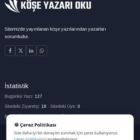
Sitemizde yayınlanan köşe yazılarından yazarları
sorumludur.
İstatistik
Bugünkü Yazı:
127
Sitedeki Ziyaretçi:
18
·
Sitedeki Üye:
0
Bugün Üye Olan:
0
·
Toplam Üye:
226
🍪 Çerez Politikası
Size daha iyi bir deneyim sunmak için çerez kullanıyoruz.
© 2025
Çerez politikamızı
inceleyebilirsiniz.