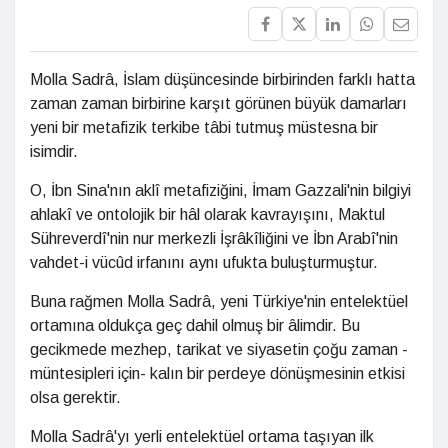
Molla Sadrâ, İslam düşüncesinde birbirinden farklı hatta
zaman zaman birbirine karşıt görünen büyük damarları
yeni bir metafizik terkibe tâbi tutmuş müstesna bir
isimdir.
O, İbn Sina'nın aklî metafiziğini, İmam Gazzali'nin bilgiyi
ahlakî ve ontolojik bir hâl olarak kavrayışını, Maktul
Sühreverdî'nin nur merkezli İşrâkîliğini ve İbn Arabî'nin
vahdet-i vücûd irfanını aynı ufukta buluşturmuştur.
Buna rağmen Molla Sadrâ, yeni Türkiye'nin entelektüel
ortamına oldukça geç dahil olmuş bir âlimdir. Bu
gecikmede mezhep, tarikat ve siyasetin çoğu zaman -
müntesipleri için- kalın bir perdeye dönüşmesinin etkisi
olsa gerektir.
Molla Sadrâ'yı yerli entelektüel ortama taşıyan ilk