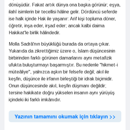
dönüşüdür. Fakat artık dünya ona başka görünür; eşya,
ilahî isimlerin bir tecellisi hâline gelir. Dördüncü seferde
ise halk içinde Hak ile yaşanır: Arif kişi topluma döner,
öğretir, inşa eder, irşad eder; ancak kalbi daima
Hakikat'le birlik hâlindedir.
Molla Sadrâ'nın büyüklüğü burada da ortaya çıkar.
Yukarıda da zikrettiğimiz üzere o, İslam düşüncesinin
birbirinden farklı görünen damarlarını aynı metafizik
ufukta buluşturmayı başarmıştır. Bu nedenle "hikmet-i
müteâliye", yalnızca aşkın bir felsefe değil; akıl ile
keşfin, düşünce ile irfanın birleştiği bir idrak biçimidir.
Onun düşüncesinde akıl, keşfin düşmanı değildir;
tersine hakikate doğru yükselen insanın aynı yürüyüş
içindeki iki farklı imkânıdır.
Yazının tamamını okumak için tıklayın >>