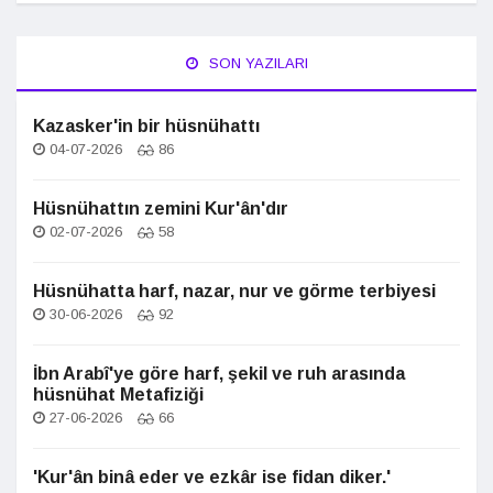
SON YAZILARI
Kazasker'in bir hüsnühattı
04-07-2026
86
Hüsnühattın zemini Kur'ân'dır
02-07-2026
58
Hüsnühatta harf, nazar, nur ve görme terbiyesi
30-06-2026
92
İbn Arabî'ye göre harf, şekil ve ruh arasında
hüsnühat Metafiziği
27-06-2026
66
'Kur'ân binâ eder ve ezkâr ise fidan diker.'