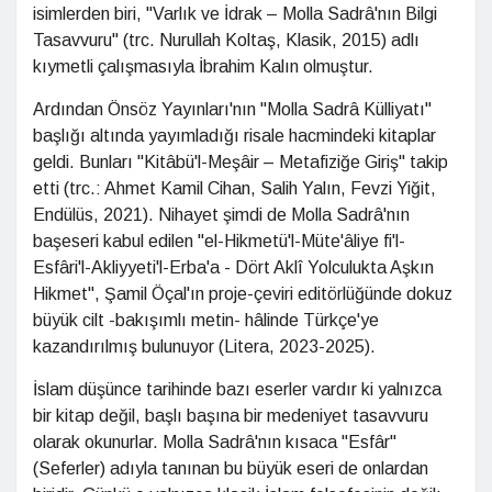
isimlerden biri, "Varlık ve İdrak – Molla Sadrâ'nın Bilgi
Tasavvuru" (trc. Nurullah Koltaş, Klasik, 2015) adlı
kıymetli çalışmasıyla İbrahim Kalın olmuştur.
Ardından Önsöz Yayınları'nın "Molla Sadrâ Külliyatı"
başlığı altında yayımladığı risale hacmindeki kitaplar
geldi. Bunları "Kitâbü'l-Meşâir – Metafiziğe Giriş" takip
etti (trc.: Ahmet Kamil Cihan, Salih Yalın, Fevzi Yiğit,
Endülüs, 2021). Nihayet şimdi de Molla Sadrâ'nın
başeseri kabul edilen "el-Hikmetü'l-Müte'âliye fi'l-
Esfâri'l-Akliyyeti'l-Erba'a - Dört Aklî Yolculukta Aşkın
Hikmet", Şamil Öçal'ın proje-çeviri editörlüğünde dokuz
büyük cilt -bakışımlı metin- hâlinde Türkçe'ye
kazandırılmış bulunuyor (Litera, 2023-2025).
İslam düşünce tarihinde bazı eserler vardır ki yalnızca
bir kitap değil, başlı başına bir medeniyet tasavvuru
olarak okunurlar. Molla Sadrâ'nın kısaca "Esfâr"
(Seferler) adıyla tanınan bu büyük eseri de onlardan