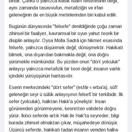
biridir. Çünkü o yalnızca klasik İslam felsefesinin değil;
aynı zamanda tasavvufun, metafiziğin ve irfan
geleneğinin de en büyük metinlerinden biri kabul edilir.
Bugünün dünyasında "felsefe" denildiğinde çoğu zaman
zihinsel bir faaliyet, kavramsal bir oyun yahut teorik bir
disiplin anlaşılır. Oysa Molla Sadrâ için hikmet esasında
felsefe, yalnızca düşünmek değil; dönüşmektir. Hakikati
bilmek, ona dışarıdan bakmakla değil, ona doğru
yürümekle mümkündür. Bu yüzden onun "dört yolculuk"
anlayışı yalnızca metafizik bir teori değil; insanın varlık
içindeki yürüyüşünün haritasıdır.
Eserin merkezindeki "dört sefer" (esfâr-ı erba'a), sûfî
geleneğin seyr ü sülûk anlayışının felsefî bir terkibidir. İlk
sefer (yolculuk), halktan Hakk'a yöneliştir: İnsan
görünenden görünmeyene, kesretten vahdete doğru
yürür. İkinci seferde artık Hak ile Hak'ta seyreder; bilgi
burada zihinsel olmaktan çıkar, müşahedeye dönüşür.
Üçüncü seferde, hakikati tadan insanın yeniden halka