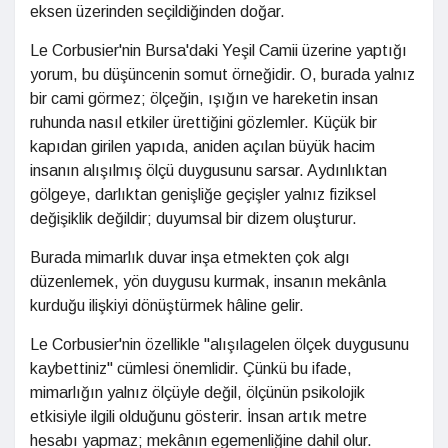
eksen üzerinden seçildiğinden doğar.
Le Corbusier'nin Bursa'daki Yeşil Camii üzerine yaptığı
yorum, bu düşüncenin somut örneğidir. O, burada yalnız
bir cami görmez; ölçeğin, ışığın ve hareketin insan
ruhunda nasıl etkiler ürettiğini gözlemler. Küçük bir
kapıdan girilen yapıda, aniden açılan büyük hacim
insanın alışılmış ölçü duygusunu sarsar. Aydınlıktan
gölgeye, darlıktan genişliğe geçişler yalnız fiziksel
değişiklik değildir; duyumsal bir dizem oluşturur.
Burada mimarlık duvar inşa etmekten çok algı
düzenlemek, yön duygusu kurmak, insanın mekânla
kurduğu ilişkiyi dönüştürmek hâline gelir.
Le Corbusier'nin özellikle "alışılagelen ölçek duygusunu
kaybettiniz" cümlesi önemlidir. Çünkü bu ifade,
mimarlığın yalnız ölçüyle değil, ölçünün psikolojik
etkisiyle ilgili olduğunu gösterir. İnsan artık metre
hesabı yapmaz; mekânın egemenliğine dahil olur.