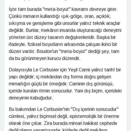
İşte tam burada "meta-boyut" kavramı devreye girer.
Çünkü mimarın kullandığı ışık-gölge, oran, açıklık,
sıkışma ve genişleme gibi unsurlar yalnız teknik araçlar
değildir. Bunlar, mekânın insanda oluşturacağı deneyimi
yöneten üst düzey tasarım değişkenleridir. Başka bir
ifadeyle, fiziksel boyutların arkasında çalışan ikinci bir
düzen vardır. Boudon'un "meta-boyut" dediği şey, tam
da bu görünmeyen kurucu düzendir.
Dolayısıyla Le Corbusier için Yeşil Camii yalnız tarihî bir
yapı değildir; iç mekândan dış forma doğru gelişen
mimarlığın güçlü bir örneğidir. Caminin dış görünüşü,
içeride kurulan ritmin sonucudur. Yani dış biçim, içerideki
deneyimin kabuğudur.
Bu bakımdan Le Corbusier'nin "Dış içerinin sonucudur"
cümlesi, yalnız biçimsel değil, epistemolojik bir önerme
olarak öne çıkar. Zira burada mimari hakikat cephede
değil planın yaşantısında; kütlede değil mekânın