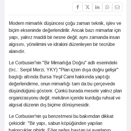
Modern mimarlık düşüncesi çoğu zaman teknik, işlev ve
biçim ekseninde değerlendirilir. Ancak bazı mimarlar için
yapı, yalnız maddi bir nesne değil; aynı zamanda insan
algısını, yönelimini ve idrakini düzenleyen bir tecrübe
alanıdır.
Le Corbusier'nin "Bir Mimarlığa Doğru" adlı eserindeki
(trc.: Serpil Merzi, YKY) "Plan içten dışa doğru gelişir"
başlığı altında Bursa Yeşil Cami hakkında yaptığı
değerlendirme, onun mimarlığı tam da bu çerçevede
düşündüğünü gösterir. Çünkü burada mesele yalnız plan
organizasyonu değil; mekânın içeride kurduğu ruhsal ve
algısal düzenin dış biçime dönüşmesidir.
Le Corbusier'nin şu benzetmesi bu bakımdan dikkat
çekicidir: "Bir yapı, sabun köpüğünden yapılan
baloncuklar gibidir. Eğer nefes baştan iyi ayarlanıp