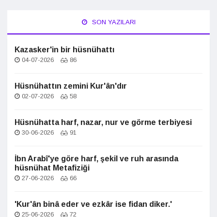
SON YAZILARI
Kazasker'in bir hüsnühattı
04-07-2026
86
Hüsnühattın zemini Kur'ân'dır
02-07-2026
58
Hüsnühatta harf, nazar, nur ve görme terbiyesi
30-06-2026
91
İbn Arabî'ye göre harf, şekil ve ruh arasında
hüsnühat Metafiziği
27-06-2026
66
'Kur'ân binâ eder ve ezkâr ise fidan diker.'
25-06-2026
72