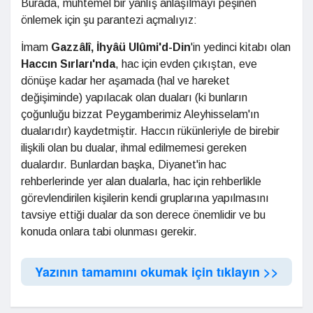
Burada, muhtemel bir yanlış anlaşılmayı peşinen
önlemek için şu parantezi açmalıyız:
İmam
Gazzâlî, İhyâü Ulûmi'd-Din
'in yedinci kitabı olan
Haccın Sırları'nda
, hac için evden çıkıştan, eve
dönüşe kadar her aşamada (hal ve hareket
değişiminde) yapılacak olan duaları (ki bunların
çoğunluğu bizzat Peygamberimiz Aleyhisselam'ın
dualarıdır) kaydetmiştir. Haccın rükünleriyle de birebir
ilişkili olan bu dualar, ihmal edilmemesi gereken
dualardır. Bunlardan başka, Diyanet'in hac
rehberlerinde yer alan dualarla, hac için rehberlikle
görevlendirilen kişilerin kendi gruplarına yapılmasını
tavsiye ettiği dualar da son derece önemlidir ve bu
konuda onlara tabi olunması gerekir.
Yazının tamamını okumak için tıklayın >>