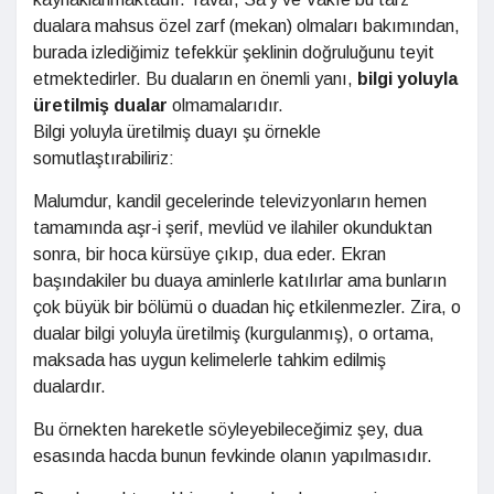
dualara mahsus özel zarf (mekan) olmaları bakımından,
burada izlediğimiz tefekkür şeklinin doğruluğunu teyit
etmektedirler. Bu duaların en önemli yanı,
bilgi yoluyla
üretilmiş dualar
olmamalarıdır.
Bilgi yoluyla üretilmiş duayı şu örnekle
somutlaştırabiliriz:
Malumdur, kandil gecelerinde televizyonların hemen
tamamında aşr-i şerif, mevlüd ve ilahiler okunduktan
sonra, bir hoca kürsüye çıkıp, dua eder. Ekran
başındakiler bu duaya aminlerle katılırlar ama bunların
çok büyük bir bölümü o duadan hiç etkilenmezler. Zira, o
dualar bilgi yoluyla üretilmiş (kurgulanmış), o ortama,
maksada has uygun kelimelerle tahkim edilmiş
dualardır.
Bu örnekten hareketle söyleyebileceğimiz şey, dua
esasında hacda bunun fevkinde olanın yapılmasıdır.