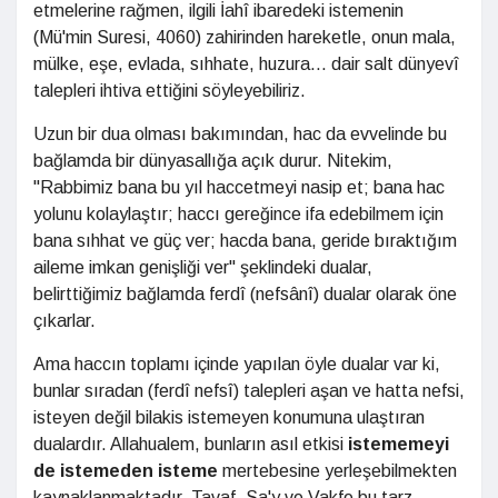
etmelerine rağmen, ilgili İahî ibaredeki istemenin
(Mü'min Suresi, 4060) zahirinden hareketle, onun mala,
mülke, eşe, evlada, sıhhate, huzura... dair salt dünyevî
talepleri ihtiva ettiğini söyleyebiliriz.
Uzun bir dua olması bakımından, hac da evvelinde bu
bağlamda bir dünyasallığa açık durur. Nitekim,
"Rabbimiz bana bu yıl haccetmeyi nasip et; bana hac
yolunu kolaylaştır; haccı gereğince ifa edebilmem için
bana sıhhat ve güç ver; hacda bana, geride bıraktığım
aileme imkan genişliği ver" şeklindeki dualar,
belirttiğimiz bağlamda ferdî (nefsânî) dualar olarak öne
çıkarlar.
Ama haccın toplamı içinde yapılan öyle dualar var ki,
bunlar sıradan (ferdî nefsî) talepleri aşan ve hatta nefsi,
isteyen değil bilakis istemeyen konumuna ulaştıran
dualardır. Allahualem, bunların asıl etkisi
istememeyi
de istemeden isteme
mertebesine yerleşebilmekten
kaynaklanmaktadır. Tavaf, Sa'y ve Vakfe bu tarz