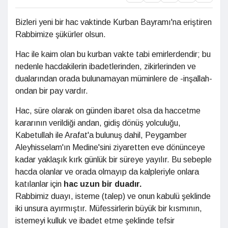
Bizleri yeni bir hac vaktinde Kurban Bayramı'na eriştiren
Rabbimize şükürler olsun.
Hac ile kaim olan bu kurban vakte tabi emirlerdendir; bu
nedenle hacdakilerin ibadetlerinden, zikirlerinden ve
dualarından orada bulunamayan müminlere de -inşallah-
ondan bir pay vardır.
Hac, süre olarak on günden ibaret olsa da haccetme
kararının verildiği andan, gidiş dönüş yolculuğu,
Kabetullah ile Arafat'a bulunuş dahil, Peygamber
Aleyhisselam'ın Medine'sini ziyaretten eve dönünceye
kadar yaklaşık kırk günlük bir süreye yayılır. Bu sebeple
hacda olanlar ve orada olmayıp da kalpleriyle onlara
katılanlar için
hac uzun bir duadır.
Rabbimiz duayı, isteme (talep) ve onun kabulü şeklinde
iki unsura ayırmıştır. Müfessirlerin büyük bir kısmının,
istemeyi kulluk ve ibadet etme şeklinde tefsir