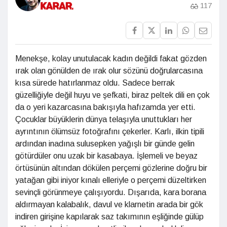
117
Menekşe, kolay unutulacak kadın değildi fakat gözden
ırak olan gönülden de ırak olur sözünü doğrularcasına
kısa sürede hatırlanmaz oldu. Sadece berrak
güzelliğiyle değil huyu ve şefkati, biraz peltek dili en çok
da o yeri kazarcasına bakışıyla hafızamda yer etti.
Çocuklar büyüklerin dünya telaşıyla unuttukları her
ayrıntının ölümsüz fotoğrafını çekerler. Karlı, ilkin tipili
ardından inadına sulusepken yağışlı bir günde gelin
götürdüler onu uzak bir kasabaya. İşlemeli ve beyaz
örtüsünün altından dökülen perçemi gözlerine doğru bir
yatağan gibi iniyor kınalı elleriyle o perçemi düzeltirken
sevinçli görünmeye çalışıyordu. Dışarıda, kara borana
aldırmayan kalabalık, davul ve klarnetin arada bir gök
indiren girişine kapılarak saz takımının eşliğinde gülüp