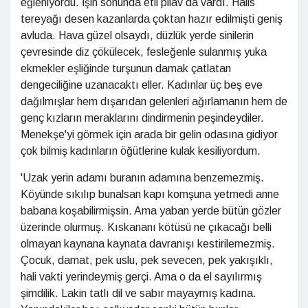
eğleniyordu. İşin sonunda etli pilav da vardı. Halis
tereyağı desen kazanlarda çoktan hazır edilmişti geniş
avluda. Hava güzel olsaydı, düzlük yerde sinilerin
çevresinde diz çökülecek, fesleğenle sulanmış yuka
ekmekler eşliğinde turşunun damak çatlatan
dengeciliğine uzanacaktı eller. Kadınlar üç beş eve
dağılmışlar hem dışarıdan gelenleri ağırlamanın hem de
genç kızların meraklarını dindirmenin peşindeydiler.
Menekşe'yi görmek için arada bir gelin odasına gidiyor
çok bilmiş kadınların öğütlerine kulak kesiliyordum.
'Uzak yerin adamı buranın adamına benzemezmiş.
Köyünde sıkılıp bunalsan kapı komşuna yetmedi anne
babana koşabilirmişsin. Ama yaban yerde bütün gözler
üzerinde olurmuş. Kıskananı kötüsü ne çıkacağı belli
olmayan kaynana kaynata davranışı kestirilemezmiş.
Çocuk, damat, pek uslu, pek sevecen, pek yakışıklı,
hali vakti yerindeymiş gerçi. Ama o da el sayılırmış
şimdilik. Lakin tatlı dil ve sabır mayaymış kadına.