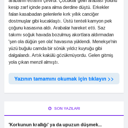
arabanın etrafını çevirdi. Çocuklar gelin arabası yolunu
kesip zarf içinde para alma derdine düştü. Erkekler
falan kasabadan gelenlerle kırk yıllık canciğer
dostmuşlar gibi kucaklaştı. Üstü tenteli kamyon pek
çoğunu kasasına aldı. Arabalar hareket etti. Saz
takımı soğuk havada bozulmuş akortlara aldırmadan
'şen ola düğün şen ola' havasına yüklendi. Menekşe'nin
yüzü buğulu camda bir sönük yıldız kuyruğu gibi
dalgalandı. Artık kakülü gözükmüyordu. Gelen gitmiş
yola çıkan menzil almıştı.
Yazının tamamını okumak için tıklayın >>
SON YAZILARI
'Korkunun krallığı' ya da upuzun düşmek...