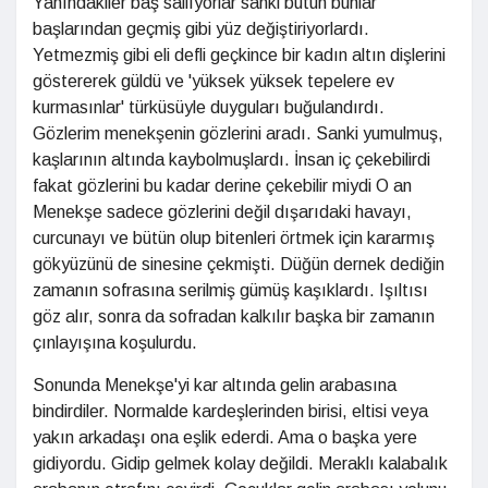
Yanındakiler baş sallıyorlar sanki bütün bunlar
başlarından geçmiş gibi yüz değiştiriyorlardı.
Yetmezmiş gibi eli defli geçkince bir kadın altın dişlerini
göstererek güldü ve 'yüksek yüksek tepelere ev
kurmasınlar' türküsüyle duyguları buğulandırdı.
Gözlerim menekşenin gözlerini aradı. Sanki yumulmuş,
kaşlarının altında kaybolmuşlardı. İnsan iç çekebilirdi
fakat gözlerini bu kadar derine çekebilir miydi O an
Menekşe sadece gözlerini değil dışarıdaki havayı,
curcunayı ve bütün olup bitenleri örtmek için kararmış
gökyüzünü de sinesine çekmişti. Düğün dernek dediğin
zamanın sofrasına serilmiş gümüş kaşıklardı. Işıltısı
göz alır, sonra da sofradan kalkılır başka bir zamanın
çınlayışına koşulurdu.
Sonunda Menekşe'yi kar altında gelin arabasına
bindirdiler. Normalde kardeşlerinden birisi, eltisi veya
yakın arkadaşı ona eşlik ederdi. Ama o başka yere
gidiyordu. Gidip gelmek kolay değildi. Meraklı kalabalık