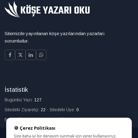
Sitemizde yayınlanan köşe yazılarından yazarları
sorumludur.
İstatistik
Bugünkü Yazı:
127
Sitedeki Ziyaretçi:
22
·
Sitedeki Üye:
0
Bugün Üye Olan:
0
·
Toplam Üye:
226
🍪 Çerez Politikası
Size daha iyi bir deneyim sunmak için çerez kullanıyoruz.