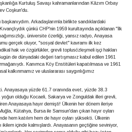
başkanlığa Kurtuluş Savaşı kahramanlarından Kâzım Orbay
lev Coşkun'du.
u başkanıydım. Arkadaşlarımla birlikte sandıklardaki
Kıvançlıydık çünkü CHP'nin 1959 kurultayında açıklanan "İlk
ğımsızlığı, üniversite özerliği, yansız radyo, Anayasa
u gerçek oluyor, "sosyal devlet" kavramı ilk kez
dikal hak ve özgürlükler, grevli toplusözleşmeli işçi hakları
Bugün de dünyadaki değeri tartışmasız kabul edilen 1961
rmağanıydı. Kanımca Köy Enstitüleri kapatılmasa ve 1961
al kalkınmamız ve uluslararası saygınlığımız
çti. Anayasaya yüzde 61.7 oranında evet, yüzde 38.3
n yoğun olduğu Kocaeli, Sakarya ve Zonguldak illeri grevli,
ren Anayasaya hayır demişti! Ülkenin her dönem ileriye
n, Muğla, Kütahya, Bursa ile Samsun'dan çıkan hayır oyları
imde hem katılım hem de hayır oyları yüksekti. Ülkenin
ı ikilem içinde kalmışlardı. Anayasanın geçtiğine seviniyor,