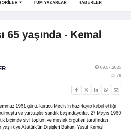
GORİLER
TÜM YAZARLAR
HABERLER
ı 65 yaşında - Kemal
09.07.2026
ER
79
Temmuz 1961 günü, kurucu Meclis'in hazırlayıp kabul ettiği
ulmuştu ve yurttaşlar sandık başındaydılar. 27 Mayıs 1960
k biçimde sivil toplum ve meslek örgütleri tarafından
n yaşlı üye Atatürk'ün Dışişleri Bakanı Yusuf Kemal