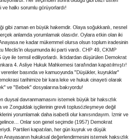
ünüyorlardı. Her seçimden sonra olduğu gibi bazı üsten
 ve halkı sorumlu görüyorlardı!
diği gibi zaman en büyük hakemdir. Olaya soğukkanlı, nesnel
gerçek anlamda yorumlamak olasıdır. Oylara etkin olan iki
bu Anayasa ne kadar mükemmel olursa olsun toplum iradesinin
 Meclis'in oluşumunda iki parti vardı. CHP 49, CKMP
5 üye ile temsil ediliyorlardı. İktidardan düşürülen Demokrat
e Ankara 4. Asliye Hukuk Mahkemesi tarafından kapatılmıştı!
 verenler basında ve kamuoyunda "Düşükler, kuyruklar"
emokrasi tarihimize bir kara leke ve hukuk cinayeti olarak
" ve "Bebek" dosyalarına bakıyordu!
n duysal davranmamasını istemek büyük bir haksızlık
a ve Zonguldak işçilerinin grevli toplusözleşmeye değil
erini yorumlamak daha isabetli olur kanısındayım. İzmir ve
 gelince... Onlar son genel seçimde (1957) Demokrat
riydi. Partileri kapatılan, her gün kuyruk ve düşük
dan Anayasanın hukuksal değerlendirmesini istemek haksızlık