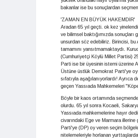
yüksek orandaki hayır oylarına yüks
bakanlar ise bu sonuçlardan seçmeni
'ZAMAN EN BÜYÜK HAKEMDİR'
Aradan 65 yıl geçti. ok kez yinelen
ve bilimsel baktığımızda sonuçları 
unsurdan söz edebiliriz. Birincisi, 
tamamını yansıtmamaktaydı. Kurucu
(Cumhuriyetçi Köylü Millet Partisi) 2
Parti ise bir üyesinin istemi üzerin
Üstüne üstlük Demokrat Parti'ye oy
sıfatıyla aşağılanıyorlardı! Ayrıca d
geçen Yassıada Mahkemeleri "Köpek
Böyle bir kaos ortamında seçmende
olurdu. 65 yıl sonra Kocaeli, Sakary
Yassıada mahkemelerine hayır dedikl
civarındaki Ege ve Marmara illerine
Parti'ye (DP) oy veren seçim bölgele
nitelemeleriyle horlanan yurttaşlar