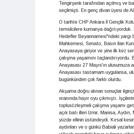
Tengirşenk tarafından açılmış ve 
seçilmişti. En genç divan üyesi de A
O tarihte CHP Ankara İl Gençlik Kol
temsilcilere kumanya dağıtıyorduk. 
Hedefler Beyannamesi"ndeki yargı ba
Mahkemesi, Senato, Basın İlan Kurum
Anayasaya giriyor ve yine ilk kez sen
çalışma yaşamını taçlandırıyordu. 
Anayasası 27 Mayıs'ın ulusumuza a
Anayasası tastamam uygulansa, ulus
bugünkünden çok farklı olurdu.
Akşama doğru alınan sonuçlar ilgin
oranında hayır oyu çıkmıştı. İşçileri
toplusözleşmeli çalışma yaşamı geti
açık batı illeri İzmir, Manisa, Aydı
yüzde ellinin üstündeydi. Kırsal kes
aydınları ve o günkü Babiali yazarlar