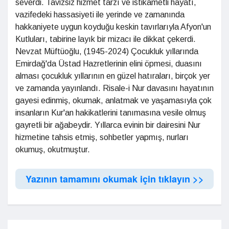
severdi. Tavizsiz hizmet tarzı ve istikametli hayatı,
vazifedeki hassasiyeti ile yerinde ve zamanında
hakkaniyete uygun koyduğu keskin tavırlarıyla Afyon'un
Kutluları, tabirine layık bir mizacı ile dikkat çekerdi.
Nevzat Müftüoğlu, (1945-2024) Çocukluk yıllarında
Emirdağ'da Üstad Hazretlerinin elini öpmesi, duasını
alması çocukluk yıllarının en güzel hatıraları, birçok yer
ve zamanda yayınlandı. Risale-i Nur davasını hayatının
gayesi edinmiş, okumak, anlatmak ve yaşamasıyla çok
insanların Kur'an hakikatlerini tanımasına vesile olmuş
gayretli bir ağabeydir. Yıllarca evinin bir dairesini Nur
hizmetine tahsis etmiş, sohbetler yapmış, nurları
okumuş, okutmuştur.
Yazının tamamını okumak için tıklayın >>