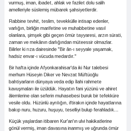
vurmuş, iman, ibadet, ahlak ve fazilet dolu salih
amelleriyle süslemiş mübarek şahsiyetlerdir.
Rabbine tevhit, teslim, tevekkülle intisap edenler,
varlığın, birliğin marifetine ve muhabbetine vasıl
olanlara, şimşek gibi geçen ömür tayyaresi, arzın sürati,
zaman ve mekânın darlığından müteessir olmazlar.
Bilirler ki rıza dairesinde "Bir ân-ı seyyale yaşamak,
hadsiz envar-ı vücuda medardır."
Bir hafta içinde Afyonkarahisar'da iki Nur talebesi
merhum Hüseyin Diker ve Nevzat Müftüoğlu
bahtiyarların dünyaya veda edip İlahi rahmete
kavuşmaları ile üzüldük. Hayatın fani yüzünü ve ahiret
âlemlerine olan seferin muhasebesi buruk bir tefekküre
vesile oldu. Hüzünlü ayrılığın, iftirakın içinde hayatlarına
bakıp nuru, huzuru, huşuyu, teselliyi bulup ferahladık...
Küçük yaşlardan itibaren Kur'an'ın ulvi hakikatlerine
gönül vermiş, iman davasına inanmış ve uğrunda ömür