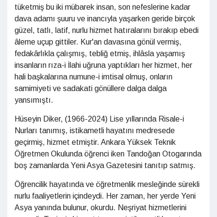
tüketmiş bu iki mübarek insan, son nefeslerine kadar
dava adamı şuuru ve inancıyla yaşarken geride birçok
güzel, tatlı, latif, nurlu hizmet hatıralarını bırakıp ebedi
âleme uçup gittiler. Kur'an davasına gönül vermiş,
fedakârlıkla çalışmış, tebliğ etmiş, ihlâsla yaşamış
insanların rıza-i İlahi uğruna yaptıkları her hizmet, her
hali başkalarına numune-i imtisal olmuş, onların
samimiyeti ve sadakati gönüllere dalga dalga
yansımıştı.
Hüseyin Diker, (1966-2024) Lise yıllarında Risale-i
Nurları tanımış, istikametli hayatını medresede
geçirmiş, hizmet etmiştir. Ankara Yüksek Teknik
Öğretmen Okulunda öğrenci iken Tandoğan Otogarında
boş zamanlarda Yeni Asya Gazetesini tanıtıp satmış.
Öğrencilik hayatında ve öğretmenlik mesleğinde sürekli
nurlu faaliyetlerin içindeydi. Her zaman, her yerde Yeni
Asya yanında bulunur, okurdu. Neşriyat hizmetlerini