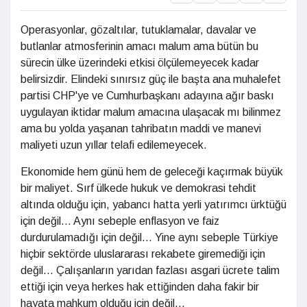
Operasyonlar, gözaltılar, tutuklamalar, davalar ve
butlanlar atmosferinin amacı malum ama bütün bu
sürecin ülke üzerindeki etkisi ölçülemeyecek kadar
belirsizdir. Elindeki sınırsız güç ile başta ana muhalefet
partisi CHP'ye ve Cumhurbaşkanı adayına ağır baskı
uygulayan iktidar malum amacına ulaşacak mı bilinmez
ama bu yolda yaşanan tahribatın maddi ve manevi
maliyeti uzun yıllar telafi edilemeyecek.
Ekonomide hem günü hem de geleceği kaçırmak büyük
bir maliyet. Sırf ülkede hukuk ve demokrasi tehdit
altında olduğu için, yabancı hatta yerli yatırımcı ürktüğü
için değil... Aynı sebeple enflasyon ve faiz
durdurulamadığı için değil... Yine aynı sebeple Türkiye
hiçbir sektörde uluslararası rekabete giremediği için
değil... Çalışanların yarıdan fazlası asgari ücrete talim
ettiği için veya herkes hak ettiğinden daha fakir bir
hayata mahkum olduğu için değil...