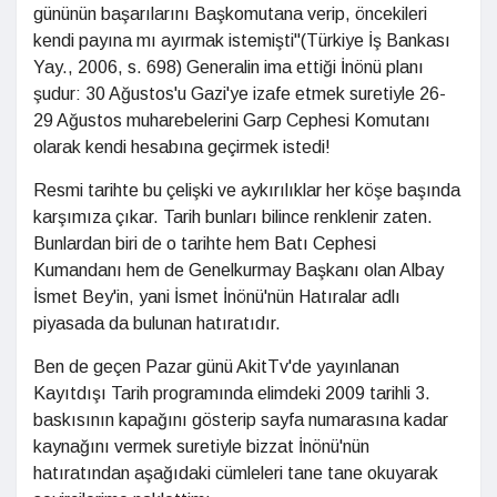
gününün başarılarını Başkomutana verip, öncekileri
kendi payına mı ayırmak istemişti"(Türkiye İş Bankası
Yay., 2006, s. 698) Generalin ima ettiği İnönü planı
şudur: 30 Ağustos'u Gazi'ye izafe etmek suretiyle 26-
29 Ağustos muharebelerini Garp Cephesi Komutanı
olarak kendi hesabına geçirmek istedi!
Resmi tarihte bu çelişki ve aykırılıklar her köşe başında
karşımıza çıkar. Tarih bunları bilince renklenir zaten.
Bunlardan biri de o tarihte hem Batı Cephesi
Kumandanı hem de Genelkurmay Başkanı olan Albay
İsmet Bey'in, yani İsmet İnönü'nün Hatıralar adlı
piyasada da bulunan hatıratıdır.
Ben de geçen Pazar günü AkitTv'de yayınlanan
Kayıtdışı Tarih programında elimdeki 2009 tarihli 3.
baskısının kapağını gösterip sayfa numarasına kadar
kaynağını vermek suretiyle bizzat İnönü'nün
hatıratından aşağıdaki cümleleri tane tane okuyarak