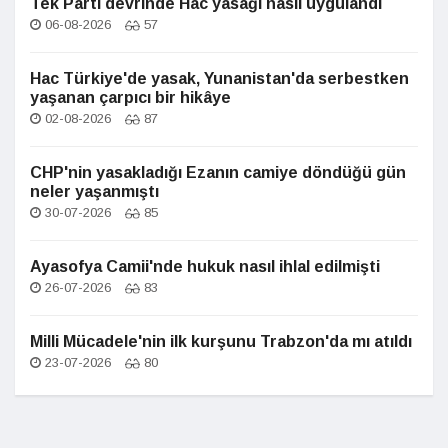
Tek Parti devrinde Hac yasağı nasıl uygulandı
06-08-2026
57
Hac Türkiye'de yasak, Yunanistan'da serbestken
yaşanan çarpıcı bir hikâye
02-08-2026
87
CHP'nin yasakladığı Ezanın camiye döndüğü gün
neler yaşanmıştı
30-07-2026
85
Ayasofya Camii'nde hukuk nasıl ihlal edilmişti
26-07-2026
83
Milli Mücadele'nin ilk kurşunu Trabzon'da mı atıldı
23-07-2026
80