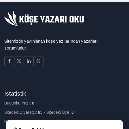
Sitemizde yayınlanan köşe yazılarından yazarları
sorumludur.
İstatistik
Bugünkü Yazı:
0
Sitedeki Ziyaretçi:
85
·
Sitedeki Üye:
0
Bugün Üye Olan:
0
·
Toplam Üye:
226