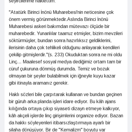
seyircilerime naklettim:
"Atatürk Birinci İnönü Muharebesi'nin neticesine çok
önem vermiş görünmektedir.Aslında Birinci İnönü
Muharebesi askeri bakımdan mütevazı ölçüde bir
muharebedir. Yunanlılar taarruz etmişler, bizim mevzileri
söktürmüşler, bundan sonra hazırlıksız geldiklerini,
ilerisinin daha çok tehlikeli olduğunu anlayarak kendileri
çekilip gitmişlerdir."(s. 233) Okuduktan sonra ne mi oldu
Linç... Maalesef sosyal medya dediğimiz ortam tam bir
cüruf çukuruna dönmüş durumda. Temiz ve bozuk
olmayan bir şeyler bulabilmek için iğneyle kuyu kazar
gibi itinayla aramanız gerekir.
Haklı sözleri bile çarpıtarak kullanan ve bundan geçinen
bir güruh arka planda işleri idare ediyor. Bu kâh ajans
kılığında ortaya çıkıp siyaseti dizayn etmeye kalkıyor,
kâh akçeli işlerde linç girişimlerini organize ediyor. Bazan
da hakkı söyleyenleri itibarsızlaştırmaya ayarlı bir
silaha dönüşüyor. Bir de "Kemalizm" boyutu var