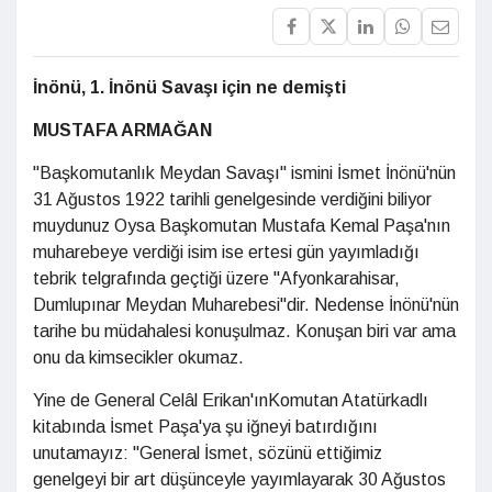
İnönü, 1. İnönü Savaşı için ne demişti
MUSTAFA ARMAĞAN
"Başkomutanlık Meydan Savaşı" ismini İsmet İnönü'nün
31 Ağustos 1922 tarihli genelgesinde verdiğini biliyor
muydunuz Oysa Başkomutan Mustafa Kemal Paşa'nın
muharebeye verdiği isim ise ertesi gün yayımladığı
tebrik telgrafında geçtiği üzere "Afyonkarahisar,
Dumlupınar Meydan Muharebesi"dir. Nedense İnönü'nün
tarihe bu müdahalesi konuşulmaz. Konuşan biri var ama
onu da kimsecikler okumaz.
Yine de General Celâl Erikan'ınKomutan Atatürkadlı
kitabında İsmet Paşa'ya şu iğneyi batırdığını
unutamayız: "General İsmet, sözünü ettiğimiz
genelgeyi bir art düşünceyle yayımlayarak 30 Ağustos