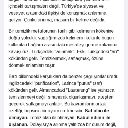
içindeki tartışmaları değil, Türkiye'de siyaset ve
vesayet arasındaki ilişkiyi de konuşmak anlamına
geliyor. Çünkü arınma, masum bir kelime değildir.
Bir temizlik metaforunun tarihi gibi kelimenin kökenine
doğru yolculuk yaptığımızda kelimenin kökü ile bugün
kullanılan bağlam arasındaki mesafeyi görme imkanına
kavuşuruz. Türkçedeki "arınmak", Eski Türkçedeki "arı"
kökünden gelir. Temizlenmek, saflaşmak, özüne
dönmek anlamları taşır.
Batı dillerindeki karşılıkları da benzer çağrışımlar üretir.
İngilizcedeki "purification", Latince "purus" (saf)
kökünden gelir. Almancadaki "Lauterung" ise yalnızca
temizlenmeyi değil, sınanarak olgunlaşmayı, ateşten
geçerek saflaşmayı anlatır. Bu kavramların ortak
özelliği, hepsinin bir ayrım üretmesidir.
Saf olan ile
olmayan.
Temiz olan ile olmayan.
Kabul edilen ile
dışlanan.
Dolayısıyla arınma yalnızca bir durum değil,