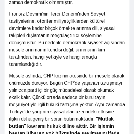
zaman demokratik olmamıştır.
Fransız Devrimi'nin Terör Dönemi'nden Sovyet
tasfiyelerine, otoriter milliyetçiliklerden kültürel
devrimlere kadar birçok örnekte arınma dili, siyasal
rakipleri dışlamanın meşrulaştırıcı söylemine
dönüşmüştür. Bu nedenle demokratik siyaset açısından
mesele arınmanın kendisi değil, arınmanın kim
tarafından, hangi yetkiyle ve hangi amaçla
tanımlandığıdır.
Mesele aslında, CHP krizinin ötesinde bir mesele olarak
önümüzde duruyor. Bugün CHP'de yaşanan tartışmayı
yalnızca parti içi bir güç mücadelesi olarak okumak
eksik kalır. Çünkü ortada sadece bir kurultayın
meşruiyetiyle ilgili hukuki tartışma yoktur. Aynı zamanda
Türkiye'de yargının siyasal alan üzerindeki etkisine
ilişkin daha geniş bir sorun bulunmaktadır.
"Mutlak
butlan" kavramı hukuk diline aittir. Bir işlemin
baştan itibaren yok hükmünde sayılmasını ifade