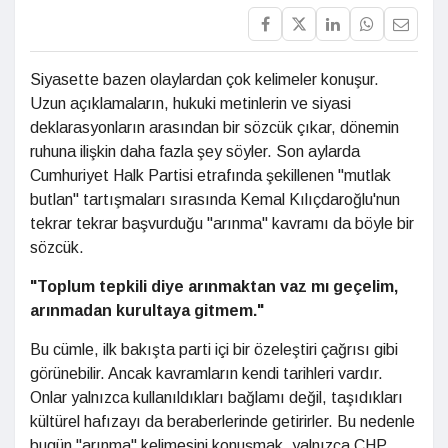
Siyasette bazen olaylardan çok kelimeler konuşur.
Uzun açıklamaların, hukuki metinlerin ve siyasi
deklarasyonların arasından bir sözcük çıkar, dönemin
ruhuna ilişkin daha fazla şey söyler. Son aylarda
Cumhuriyet Halk Partisi etrafında şekillenen "mutlak
butlan" tartışmaları sırasında Kemal Kılıçdaroğlu'nun
tekrar tekrar başvurduğu "arınma" kavramı da böyle bir
sözcük.
"Toplum tepkili diye arınmaktan vaz mı geçelim,
arınmadan kurultaya gitmem."
Bu cümle, ilk bakışta parti içi bir özeleştiri çağrısı gibi
görünebilir. Ancak kavramların kendi tarihleri vardır.
Onlar yalnızca kullanıldıkları bağlamı değil, taşıdıkları
kültürel hafızayı da beraberlerinde getirirler. Bu nedenle
bugün "arınma" kelimesini konuşmak, yalnızca CHP