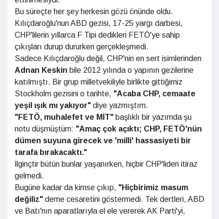
Bu süreçte her şey herkesin gözü önünde oldu.
Kılıçdaroğlu'nun ABD gezisi, 17-25 yargı darbesi,
CHP'lilerin yıllarca F Tipi dedikleri FETÖ'ye sahip
çıkışları durup dururken gerçekleşmedi.
Sadece Kılıçdaroğlu değil, CHP'nin en sert isimlerinden
Adnan Keskin
bile 2012 yılında o yapının gezilerine
katılmıştı. Bir grup milletvekiliyle birlikte gittiğimiz
Stockholm gezisini o tarihte,
"Acaba
CHP, cemaate
yeşil ışık mı yakıyor"
diye yazmıştım.
"FETÖ, muhalefet ve MİT"
başlıklı bir yazımda şu
notu düşmüştüm:
"Amaç çok açıktı; CHP, FETÖ'nün
dümen suyuna girecek ve 'milli'
hassasiyeti bir
tarafa bırakacaktı."
İlginçtir bütün bunlar yaşanırken, hiçbir CHP'liden itiraz
gelmedi.
Bugüne kadar da kimse çıkıp,
"Hiçbirimiz masum
değiliz"
deme cesaretini göstermedi. Tek dertleri, ABD
ve Batı'nın aparatlarıyla el ele vererek AK Parti'yi,