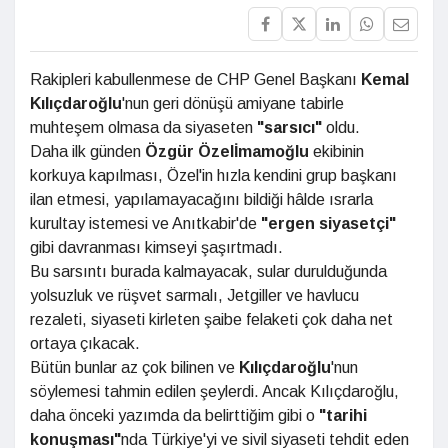
Rakipleri kabullenmese de CHP Genel Başkanı
Kemal
Kılıçdaroğlu
'nun geri dönüşü amiyane tabirle
muhteşem olmasa da siyaseten
"sarsıcı"
oldu.
Daha ilk günden
Özgür Özelİmamoğlu
ekibinin
korkuya kapılması, Özel'in hızla kendini grup başkanı
ilan etmesi, yapılamayacağını bildiği hâlde ısrarla
kurultay istemesi ve Anıtkabir'de
"ergen siyasetçi"
gibi davranması kimseyi şaşırtmadı.
Bu sarsıntı burada kalmayacak, sular durulduğunda
yolsuzluk ve rüşvet sarmalı, Jetgiller ve havlucu
rezaleti, siyaseti kirleten şaibe felaketi çok daha net
ortaya çıkacak.
Bütün bunlar az çok bilinen ve
Kılıçdaroğlu
'nun
söylemesi tahmin edilen şeylerdi. Ancak Kılıçdaroğlu,
daha önceki yazımda da belirttiğim gibi o
"tarihi
konuşması"
nda Türkiye'yi ve sivil siyaseti tehdit eden