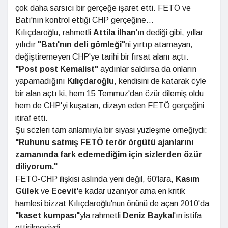
çok daha sarsıcı bir gerçeğe işaret etti. FETÖ ve
Batı'nın kontrol ettiği CHP gerçeğine...
Kılıçdaroğlu, rahmetli
Attila İlhan
'ın dediği gibi, yıllar
yılıdır
"Batı'nın deli
gömleği"
ni yırtıp atamayan,
değiştiremeyen CHP'ye tarihi bir fırsat alanı açtı.
"Post post Kemalist"
aydınlar saldırsa da onların
yapamadığını
Kılıçdaroğlu
, kendisini de katarak öyle
bir alan açtı ki, hem 15 Temmuz'dan özür dilemiş oldu
hem de CHP'yi kuşatan, dizayn eden FETÖ gerçeğini
itiraf etti.
Şu sözleri tam anlamıyla bir siyasi yüzleşme örneğiydi:
"Ruhunu satmış FETÖ terör
örgütü ajanlarını
zamanında fark
edemediğim için sizlerden özür
diliyorum."
FETÖ-CHP ilişkisi aslında yeni değil, 60'lara,
Kasım
Gülek
ve
Ecevit
'e kadar uzanıyor ama en kritik
hamlesi bizzat Kılıçdaroğlu'nun önünü de açan 2010'da
"kaset kumpası"
yla rahmetli
Deniz
Baykal
'ın istifa
ettirilmesiydi.