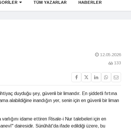
GORİLER
TÜM YAZARLAR
HABERLER
12.05.2026
133
htiyaç duyduğu şey, güvenli bir limandır. En şiddetli fırtına
ma alabildiğine inandığın yer, senin için en güvenli bir liman
arlığını idame ettiren Risale-i Nur talebeleri için en
anevî" dairesidir. Sünûhât'da ifade edildiği üzere, bu