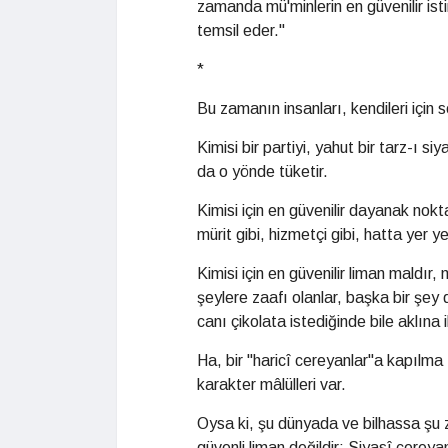
zamanda mü'minlerin en güvenilir ist
temsil eder."
*
Bu zamanın insanları, kendileri için s
Kimisi bir partiyi, yahut bir tarz-ı s
da o yönde tüketir.
Kimisi için en güvenilir dayanak nokta
mürit gibi, hizmetçi gibi, hatta yer 
Kimisi için en güvenilir liman maldır, 
şeylere zaafı olanlar, başka bir şey 
canı çikolata istediğinde bile aklına i
Ha, bir "haricî cereyanlar"a kapılm
karakter mâlülleri var.
Oysa ki, şu dünyada ve bilhassa şu
güvenli liman değildir: Siyasî cereyan