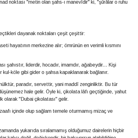
inad noktası "metin olan şahs-ı manevîdir" ki, "şûrâlar o ruhu
eçtikleri dayanak noktaları çeşit çeşittir:
iyaseti hayatının merkezine alır; ömrünün en verimli kısmını
sı şahıstır, liderdir, hocadır, imamdır, ağabeydir... Kişi
yer kul-köle gibi gider o şahsa kapaklanarak bağlanır.
mülktür, paradır, servettir, yani maddî zenginliktir. Bu tür
düşünemez hale gelir. Öyle ki, çikolata lâfı geçtiğinde, yahut
lk olarak "Dubai çikolatası" gelir.
a zaafı içinde olup sağlam temele oturmamış mizaç ve
 zamanda yukarıda sıralamamış olduğumuz dairelerin hiçbir
lar kalıcı değil, değişkendir; bir bakıyorsun alabildiğine