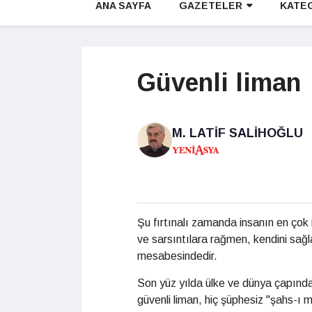
ANA SAYFA
GAZETELER
KATE
Güvenli liman
M. LATIF SALIHOĞLU
Şu fırtınalı zamanda insanın en çok i
ve sarsıntılara rağmen, kendini sağla
mesabesindedir.
Son yüz yılda ülke ve dünya çapında v
güvenli liman, hiç şüphesiz "şahs-ı m