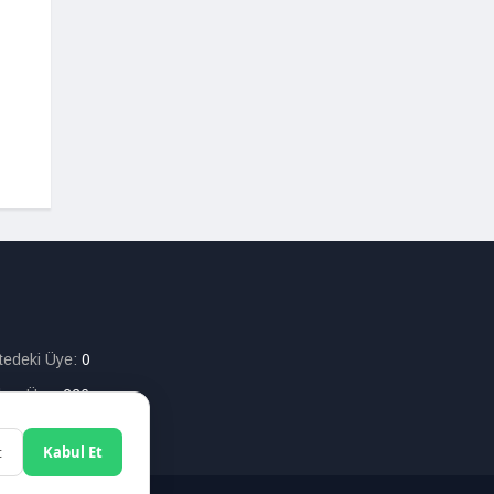
itedeki Üye:
0
lam Üye:
226
t
Kabul Et