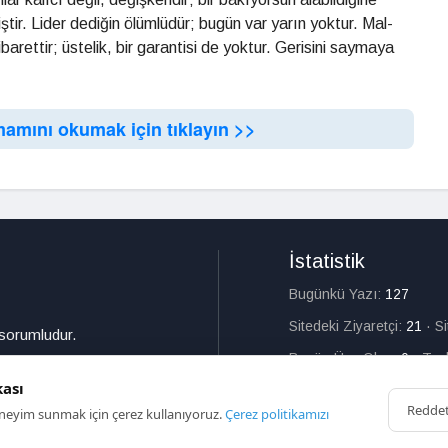
tir. Lider dediğin ölümlüdür; bugün var yarın yoktur. Mal-
arettir; üstelik, bir garantisi de yoktur. Gerisini saymaya
mamını okumak için tıklayın >>
İstatistik
Bugünkü Yazı:
127
Sitedeki Ziyaretçi:
21
·
S
 sorumludur.
Bugün Üye Olan:
0
·
Top
kası
Redde
deneyim sunmak için çerez kullanıyoruz.
Çerez politikamızı