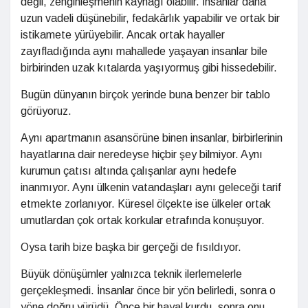
değil, zenginleşmenin kaynağı olabilir. İnsanlar daha
uzun vadeli düşünebilir, fedakârlık yapabilir ve ortak bir
istikamete yürüyebilir. Ancak ortak hayaller
zayıfladığında aynı mahallede yaşayan insanlar bile
birbirinden uzak kıtalarda yaşıyormuş gibi hissedebilir.
Bugün dünyanın birçok yerinde buna benzer bir tablo
görüyoruz.
Aynı apartmanın asansörüne binen insanlar, birbirlerinin
hayatlarına dair neredeyse hiçbir şey bilmiyor. Aynı
kurumun çatısı altında çalışanlar aynı hedefe
inanmıyor. Aynı ülkenin vatandaşları aynı geleceği tarif
etmekte zorlanıyor. Küresel ölçekte ise ülkeler ortak
umutlardan çok ortak korkular etrafında konuşuyor.
Oysa tarih bize başka bir gerçeği de fısıldıyor.
Büyük dönüşümler yalnızca teknik ilerlemelerle
gerçekleşmedi. İnsanlar önce bir yön belirledi, sonra o
yöne doğru yürüdü. Önce bir hayal kurdu, sonra onu