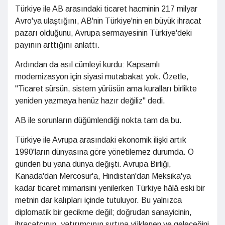
Türkiye ile AB arasındaki ticaret hacminin 217 milyar
Avro'ya ulaştığını, AB'nin Türkiye'nin en büyük ihracat
pazarı olduğunu, Avrupa sermayesinin Türkiye'deki
payının arttığını anlattı.
Ardından da asıl cümleyi kurdu: Kapsamlı
modernizasyon için siyasi mutabakat yok. Özetle,
"Ticaret sürsün, sistem yürüsün ama kuralları birlikte
yeniden yazmaya henüz hazır değiliz" dedi.
AB ile sorunların düğümlendiği nokta tam da bu.
Türkiye ile Avrupa arasındaki ekonomik ilişki artık
1990'ların dünyasına göre yönetilemez durumda. O
günden bu yana dünya değişti. Avrupa Birliği,
Kanada'dan Mercosur'a, Hindistan'dan Meksika'ya
kadar ticaret mimarisini yenilerken Türkiye hâlâ eski bir
metnin dar kalıpları içinde tutuluyor. Bu yalnızca
diplomatik bir gecikme değil; doğrudan sanayicinin,
ihracatçının, yatırımcının sırtına yüklenen ve geleceğini