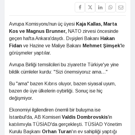
Avrupa Komisyonu'nun üç üyesi
Kaja Kallas, Marta
Kos ve Magnus Brunner,
NATO zirvesi öncesinde
geçen hafta Ankara'daydı. Dışişleri Bakanı
Hakan
Fidan
ve Hazine ve Maliye Bakanı
Mehmet Şimşek
'le
görüşmeler yaptılar.
Avrupa Birliği temsilcileri bu ziyarette Türkiye'ye yine
bildik cümleler kurdu: "Sizi önemsiyoruz ama..."
Bu "ama" bazen Kıbrıs oluyor, bazen siyasal uyum,
bazen de üye ülkelerin oybirliği. Sonuç ise hiç
değişmiyor.
Ekonomiyi ilgilendiren önemli bir buluşma ise
İstanbul'da, AB Komiseri
Valdis Dombrovskis
'in
katılımıyla TÜSİAD'da gerçekleşti. TÜSİAD Yönetim
Kurulu Başkanı
Orhan Turan
'ın ev sahipliği yaptığı