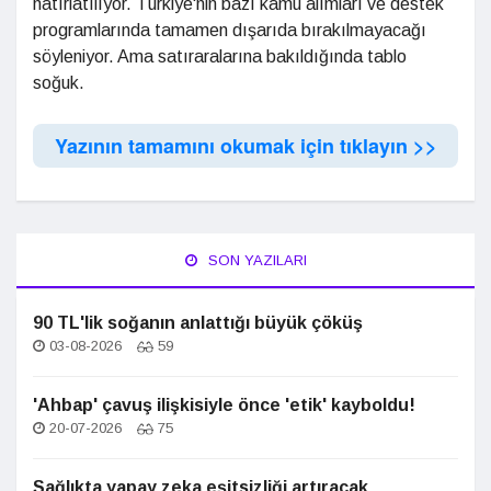
hatırlatılıyor. Türkiye'nin bazı kamu alımları ve destek
programlarında tamamen dışarıda bırakılmayacağı
söyleniyor. Ama satıraralarına bakıldığında tablo
soğuk.
Yazının tamamını okumak için tıklayın >>
SON YAZILARI
90 TL'lik soğanın anlattığı büyük çöküş
03-08-2026
59
'Ahbap' çavuş ilişkisiyle önce 'etik' kayboldu!
20-07-2026
75
Sağlıkta yapay zeka eşitsizliği artıracak