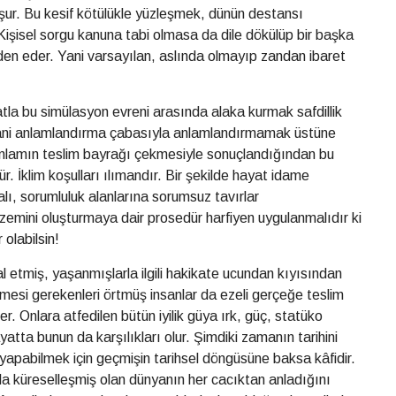
luşur. Bu kesif kötülükle yüzleşmek, dünün destansı
Kişisel sorgu kanuna tabi olmasa da dile dökülüp bir başka
den eder. Yani varsayılan, aslında olmayıp zandan ibaret
tla bu simülasyon evreni arasında alaka kurmak safdillik
 yani anlamlandırma çabasıyla anlamlandırmamak üstüne
nlamın teslim bayrağı çekmesiyle sonuçlandığından bu
. İklim koşulları ılımandır. Bir şekilde hayat idame
amalı, sorumluluk alanlarına sorumsuz tavırlar
zemini oluşturmaya dair prosedür harfiyen uygulanmalıdır ki
 olabilsin!
gal etmiş, yaşanmışlarla ilgili hakikate ucundan kıyısından
mesi gerekenleri örtmüş insanlar da ezeli gerçeğe teslim
er. Onlara atfedilen bütün iyilik güya ırk, güç, statüko
yatta bunun da karşılıkları olur. Şimdiki zamanın tarihini
 yapabilmek için geçmişin tarihsel döngüsüne baksa kâfidir.
la küreselleşmiş olan dünyanın her cacıktan anladığını