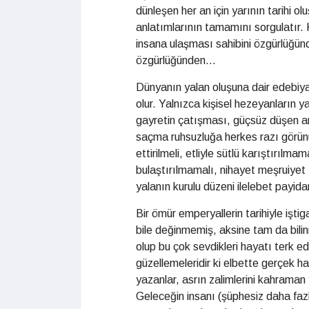
dünleşen her an için yarının tarihi o
anlatımlarının tamamını sorgulatır. 
insana ulaşması sahibini özgürlüğün
özgürlüğünden...
Dünyanın yalan oluşuna dair edebiya
olur. Yalnızca kişisel hezeyanların
gayretin çatışması, güçsüz düşen a
saçma ruhsuzluğa herkes razı görünür
ettirilmeli, etliyle sütlü karıştırılm
bulaştırılmamalı, nihayet meşruiyet 
yalanın kurulu düzeni ilelebet payidar
Bir ömür emperyallerin tarihiyle işti
bile değinmemiş, aksine tam da bilin
olup bu çok sevdikleri hayatı terk ed
güzellemeleridir ki elbette gerçek ha
yazanlar, asrın zalimlerini kahraman
Geleceğin insanı (şüphesiz daha faz