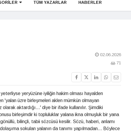
GORİLER
TÜM YAZARLAR
HABERLER
02.06.2026
71
 yeterliyse yeryüzüne iyiliğin hakim olması hayalden
rken 'yalan üzre birleşmeleri aklen mümkün olmayan
z olarak aktardığı...' diye bir ifade kullanılır. Şimdiki
usu birleşimdir ki topluluklar yalana ikna olmuşluk bir yana
gönüllü, bilinçli, tabii sözcüsü kesilir. Sözü, haberi, anlamı
k dolaşıma sokulan yalanın da tanımı yapılmadan... Böylece