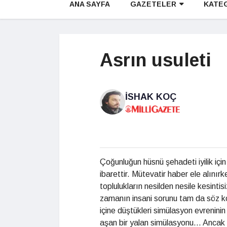
ANA SAYFA
GAZETELER
KATE
Asrın usuleti
İSHAK KOÇ
Çoğunluğun hüsnü şehadeti iyilik için
ibarettir. Mütevatir haber ele alını
toplulukların nesilden nesile kesintisi
zamanın insani sorunu tam da söz kon
içine düştükleri simülasyon evreninin 
aşan bir yalan simülasyonu... Anca