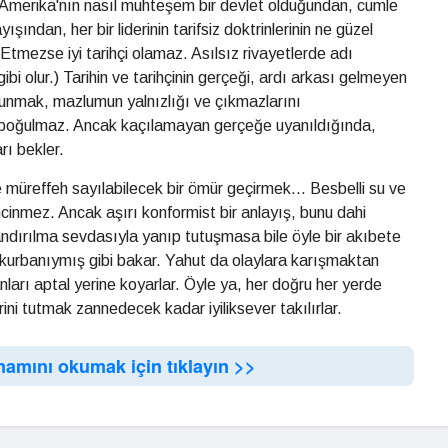
Amerika'nın nasıl muhteşem bir devlet olduğundan, cümle
ından, her bir liderinin tarifsiz doktrinlerinin ne güzel
Etmezse iyi tarihçi olamaz. Asılsız rivayetlerde adı
 olur.) Tarihin ve tarihçinin gerçeği, ardı arkası gelmeyen
unmak, mazlumun yalnızlığı ve çıkmazlarını
se boğulmaz. Ancak kaçılamayan gerçeğe uyanıldığında,
arı bekler.
müreffeh sayılabilecek bir ömür geçirmek... Besbelli su ve
ncinmez. Ancak aşırı konformist bir anlayış, bunu dahi
ndırılma sevdasıyla yanıp tutuşmasa bile öyle bir akıbete
n kurbanıymış gibi bakar. Yahut da olaylara karışmaktan
nları aptal yerine koyarlar. Öyle ya, her doğru her yerde
ini tutmak zannedecek kadar iyiliksever takılırlar.
mamını okumak için tıklayın >>