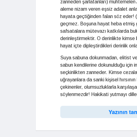
zanneden şarlatanları) muhtemelen 
aleme nizam veren eşsiz adalet anlayış
hayata geçtiğinden falan söz eder! (
geçmez. Boşuna hayat heba etmiş gibi
safsatalara mütevazı katkılarda bul
derinleştirmektir. O derinlikte kim
hayat içte dipleştirdikleri derinlik onl
Suya sabuna dokunmadan, elitist ve 
sabun kendilerine dokunulduğu için i
seçkinlikten zanneder. Kimse cezala
uğrayanlara da sanki kişisel hırsını
çekinenler, olumsuzluklarla karşılaşa
söylenmezdir! Hakikati yutmayı diller
Yazının ta