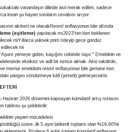
sokaktaki vatandaşın dilinde asıl merak edilen, sadece
rca insan şu hayati soruların cevabını arıyor:
sının akıbeti ne olacakResmî enflasyonun bile altında
leme (eşitleme)
yapılacak mı2023'ten beri beklenen
dilecek miYıllarca yüksek prim ödeyip gece gündüz
 edilecek mi
; "Aşure yemeye giden, kaşığını cebinde taşır." Emeklinin ve
elesinde eksiksiz ve adil bir netice almak. Aksi takdirde,
ve memur emeklisini resmî enflasyonun bile gerisine iten
daki yangını söndürmeye kâfi (yeterli) gelmeyecektir.
DEFTERİ
cak-Haziran 2026 dönemini kapsayan kümülatif artış rotasını
on tablosu şu şekildedir:
eklinin yaşam mücadelesi
rüldüğü) üzere; ilk 5 ayın birikimli toplamı olan %16,60'lık
isi eklenmiştir. Böylece 6 aylık toplam kümülatif enflasyon