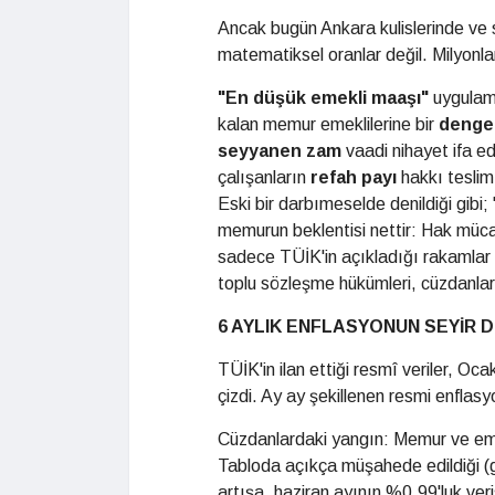
Ancak bugün Ankara kulislerinde ve 
matematiksel oranlar değil. Milyonla
"En düşük emekli maaşı"
uygulama
kalan memur emeklilerine bir
denge
seyyanen zam
vaadi nihayet ifa e
çalışanların
refah payı
hakkı teslim
Eski bir darbımeselde denildiği gibi
memurun beklentisi nettir: Hak mücad
sadece TÜİK'in açıkladığı rakamlar 
toplu sözleşme hükümleri, cüzdanlar
6 AYLIK ENFLASYONUN SEYİR 
TÜİK'in ilan ettiği resmî veriler, O
çizdi. Ay ay şekillenen resmi enflasy
Cüzdanlardaki yangın: Memur ve em
Tabloda açıkça müşahede edildiği (gö
artışa, haziran ayının %0,99'luk ver