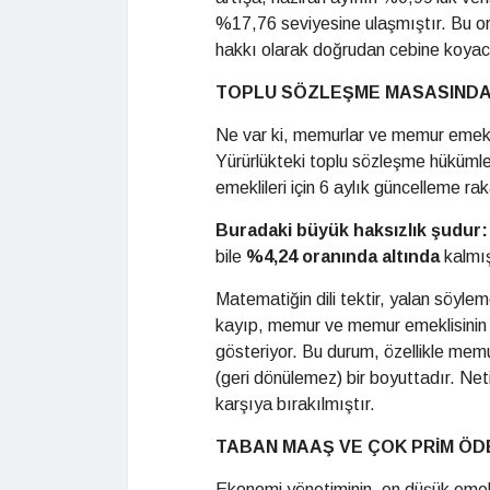
%17,76 seviyesine ulaşmıştır. Bu o
hakkı olarak doğrudan cebine koyac
TOPLU SÖZLEŞME MASASINDA
Ne var ki, memurlar ve memur emeklil
Yürürlükteki toplu sözleşme hüküml
emeklileri için 6 aylık güncelleme r
Buradaki büyük haksızlık şudur:
bile
%4,24 oranında altında
kalmış
Matematiğin dili tektir, yalan söyl
kayıp, memur ve memur emeklisinin g
gösteriyor. Bu durum, özellikle memur
(geri dönülemez) bir boyuttadır. Neti
karşıya bırakılmıştır.
TABAN MAAŞ VE ÇOK PRİM Ö
Ekonomi yönetiminin, en düşük emek