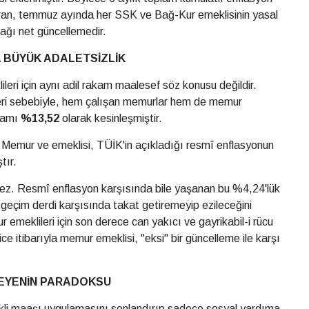
ran, temmuz ayında her SSK ve Bağ-Kur emeklisinin yasal
ağı net güncellemedir.
 BÜYÜK ADALETSİZLİK
eri için aynı adil rakam maalesef söz konusu değildir.
eri sebebiyle, hem çalışan memurlar hem de memur
akamı
%13,52
olarak kesinleşmiştir.
Memur ve emeklisi, TÜİK'in açıkladığı resmî enflasyonun
tır.
emez. Resmî enflasyon karşısında bile yaşanan bu %4,24'lük
eçim derdi karşısında takat getiremeyip ezileceğini
 emeklileri için son derece can yakıcı ve gayrikabil-i rücu
ce itibarıyla memur emeklisi, "eksi" bir güncelleme ile karşı
DEYENİN PARADOKSU
li maaşı uygulamasını sonlandırıp sadece sosyal yardıma