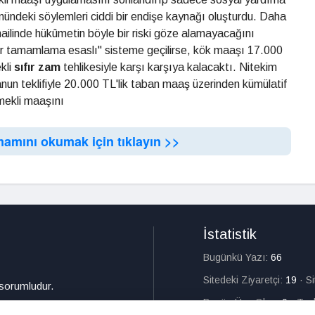
ündeki söylemleri ciddi bir endişe kaynağı oluşturdu. Daha
ailinde hükûmetin böyle bir riski göze alamayacağını
lir tamamlama esaslı" sisteme geçilirse, kök maaşı 17.000
kli
sıfır zam
tehlikesiyle karşı karşıya kalacaktı. Nitekim
n teklifiyle 20.000 TL'lik taban maaş üzerinden kümülatif
mekli maaşını
mamını okumak için tıklayın >>
İstatistik
Bugünkü Yazı:
66
Sitedeki Ziyaretçi:
19
·
S
 sorumludur.
Bugün Üye Olan:
0
·
Top