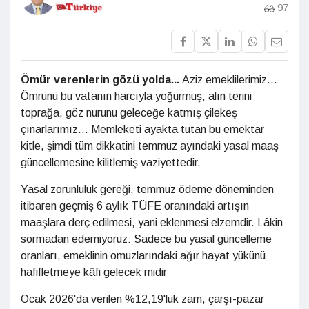
97
Ömür verenlerin gözü yolda...
Aziz emeklilerimiz...
Ömrünü bu vatanın harcıyla yoğurmuş, alın terini
toprağa, göz nurunu geleceğe katmış çilekeş
çınarlarımız... Memleketi ayakta tutan bu emektar
kitle, şimdi tüm dikkatini temmuz ayındaki yasal maaş
güncellemesine kilitlemiş vaziyettedir.
Yasal zorunluluk gereği, temmuz ödeme döneminden
itibaren geçmiş 6 aylık TÜFE oranındaki artışın
maaşlara derç edilmesi, yani eklenmesi elzemdir. Lâkin
sormadan edemiyoruz: Sadece bu yasal güncelleme
oranları, emeklinin omuzlarındaki ağır hayat yükünü
hafifletmeye kâfi gelecek midir
Ocak 2026'da verilen %12,19'luk zam, çarşı-pazar