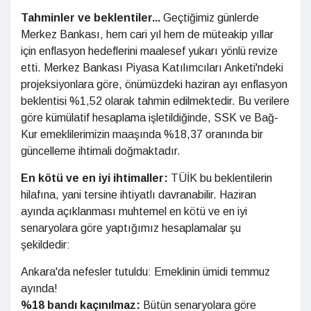
Tahminler ve beklentiler...
Geçtiğimiz günlerde
Merkez Bankası, hem cari yıl hem de müteakip yıllar
için enflasyon hedeflerini maalesef yukarı yönlü revize
etti. Merkez Bankası Piyasa Katılımcıları Anketi'ndeki
projeksiyonlara göre, önümüzdeki haziran ayı enflasyon
beklentisi %1,52 olarak tahmin edilmektedir. Bu verilere
göre kümülatif hesaplama işletildiğinde, SSK ve Bağ-
Kur emeklilerimizin maaşında %18,37 oranında bir
güncelleme ihtimali doğmaktadır.
En kötü ve en iyi ihtimaller:
TÜİK bu beklentilerin
hilafına, yani tersine ihtiyatlı davranabilir. Haziran
ayında açıklanması muhtemel en kötü ve en iyi
senaryolara göre yaptığımız hesaplamalar şu
şekildedir:
Ankara'da nefesler tutuldu: Emeklinin ümidi temmuz
ayında!
%18 bandı kaçınılmaz:
Bütün senaryolara göre