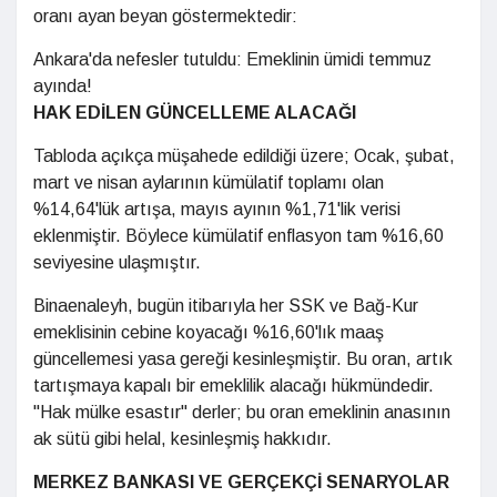
oranı ayan beyan göstermektedir:
Ankara'da nefesler tutuldu: Emeklinin ümidi temmuz
ayında!
HAK EDİLEN GÜNCELLEME ALACAĞI
Tabloda açıkça müşahede edildiği üzere; Ocak, şubat,
mart ve nisan aylarının kümülatif toplamı olan
%14,64'lük artışa, mayıs ayının %1,71'lik verisi
eklenmiştir. Böylece kümülatif enflasyon tam %16,60
seviyesine ulaşmıştır.
Binaenaleyh, bugün itibarıyla her SSK ve Bağ-Kur
emeklisinin cebine koyacağı %16,60'lık maaş
güncellemesi yasa gereği kesinleşmiştir. Bu oran, artık
tartışmaya kapalı bir emeklilik alacağı hükmündedir.
"Hak mülke esastır" derler; bu oran emeklinin anasının
ak sütü gibi helal, kesinleşmiş hakkıdır.
MERKEZ BANKASI VE GERÇEKÇİ SENARYOLAR