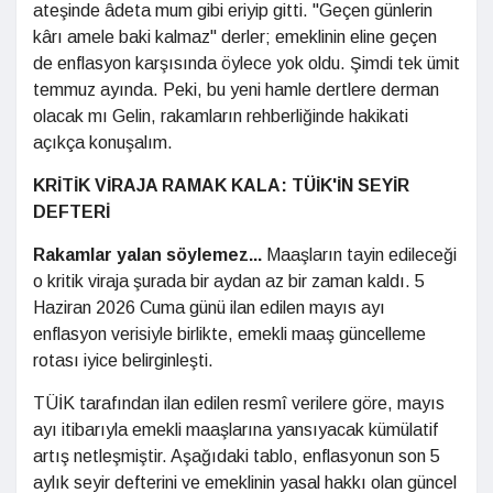
ateşinde âdeta mum gibi eriyip gitti. "Geçen günlerin
kârı amele baki kalmaz" derler; emeklinin eline geçen
de enflasyon karşısında öylece yok oldu. Şimdi tek ümit
temmuz ayında. Peki, bu yeni hamle dertlere derman
olacak mı Gelin, rakamların rehberliğinde hakikati
açıkça konuşalım.
KRİTİK VİRAJA RAMAK KALA: TÜİK'İN SEYİR
DEFTERİ
Rakamlar yalan söylemez...
Maaşların tayin edileceği
o kritik viraja şurada bir aydan az bir zaman kaldı. 5
Haziran 2026 Cuma günü ilan edilen mayıs ayı
enflasyon verisiyle birlikte, emekli maaş güncelleme
rotası iyice belirginleşti.
TÜİK tarafından ilan edilen resmî verilere göre, mayıs
ayı itibarıyla emekli maaşlarına yansıyacak kümülatif
artış netleşmiştir. Aşağıdaki tablo, enflasyonun son 5
aylık seyir defterini ve emeklinin yasal hakkı olan güncel