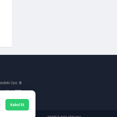
itedeki Üye:
0
lam Üye:
226
t
Kabul Et