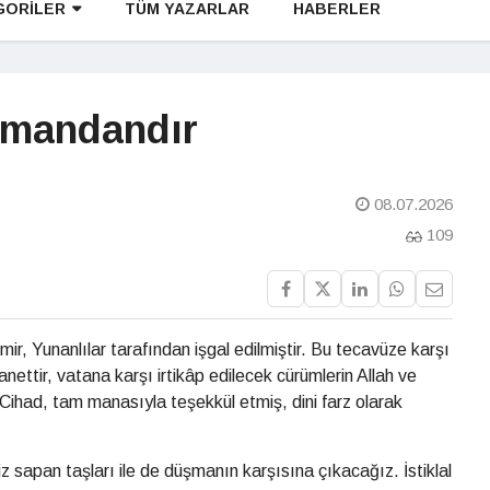
GORİLER
TÜM YAZARLAR
HABERLER
 imandandır
08.07.2026
109
ir, Yunanlılar tarafından işgal edilmiştir. Bu tecavüze karşı
nettir, vatana karşı irtikâp edilecek cürümlerin Allah ve
 Cihad, tam manasıyla teşekkül etmiş, dini farz olarak
z sapan taşları ile de düşmanın karşısına çıkacağız. İstiklal