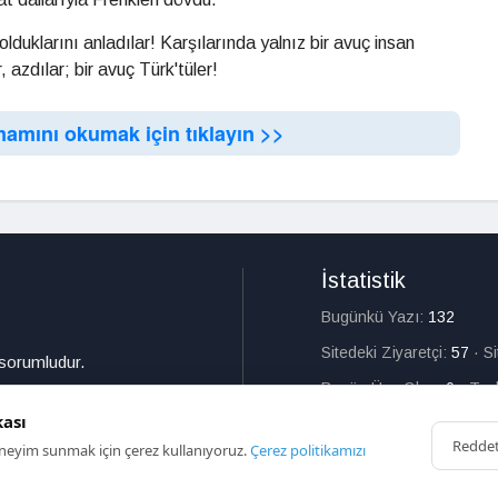
duklarını anladılar! Karşılarında yalnız bir avuç insan
 azdılar; bir avuç Türk'tüler!
mamını okumak için tıklayın >>
İstatistik
Bugünkü Yazı:
132
Sitedeki Ziyaretçi:
57
·
S
 sorumludur.
Bugün Üye Olan:
0
·
Top
kası
Redde
deneyim sunmak için çerez kullanıyoruz.
Çerez politikamızı