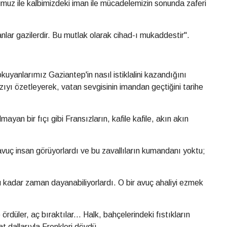
umuz ile kalbimizdeki iman ile mücadelemizin sonunda zaferi
anlar gazilerdir. Bu mutlak olarak cihad-ı mukaddestir".
uyanlarımız Gaziantep'in nasıl istiklalini kazandığını
zıyı özetleyerek, vatan sevgisinin imandan geçtiğini tarihe
ayan bir fıçı gibi Fransızların, kafile kafile, akın akın
 avuç insan görüyorlardı ve bu zavallıların kumandanı yoktu;
bu kadar zaman dayanabiliyorlardı. O bir avuç ahaliyi ezmek
 ördüler, aç bıraktılar... Halk, bahçelerindeki fıstıkların
 dallarıyla Frenkleri dövdü.