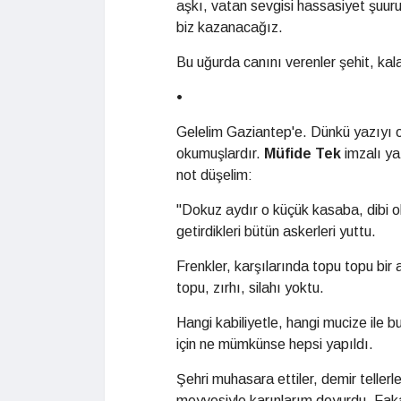
aşkı, vatan sevgisi hassasiyet şuur
biz kazanacağız.
Bu uğurda canını verenler şehit, kal
•
Gelelim Gaziantep'e. Dünkü yazıyı ok
okumuşlardır.
Müfide Tek
imzalı ya
not düşelim:
"Dokuz aydır o küçük kasaba, dibi olm
getirdikleri bütün askerleri yuttu.
Frenkler, karşılarında topu topu bir
topu, zırhı, silahı yoktu.
Hangi kabiliyetle, hangi mucize ile 
için ne mümkünse hepsi yapıldı.
Şehri muhasara ettiler, demir tellerle
meyvesiyle karınlarım doyurdu. Fakat