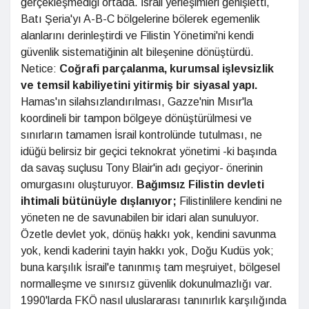
gerçekleşmediği ortada. İsrail yerleşimleri
genişletti,
Batı Şeria'yı A-B-C
bölgelerine bölerek egemenlik
alanlarını
derinleştirdi ve Filistin Yönetimi'ni
kendi
güvenlik sistematiğinin alt bileşenine
dönüştürdü.
Netice:
Coğrafi
parçalanma, kurumsal işlevsizlik
ve temsil kabiliyetini yitirmiş bir
siyasal yapı.
Hamas'ın silahsızlandırılması, Gazze'nin Mısır'la
koordineli bir tampon bölgeye dönüştürülmesi ve
sınırların tamamen İsrail kontrolünde tutulması, ne
idüğü belirsiz bir geçici teknokrat yönetimi -ki başında
da savaş suçlusu Tony Blair'in adı geçiyor- önerinin
omurgasını oluşturuyor.
Bağımsız Filistin devleti
ihtimali
bütünüyle dışlanıyor;
Filistinlilere kendini ne
yöneten ne de savunabilen bir idari alan sunuluyor.
Özetle devlet yok, dönüş hakkı yok, kendini savunma
yok, kendi kaderini tayin hakkı yok, Doğu Kudüs yok;
buna karşılık İsrail'e tanınmış tam meşruiyet, bölgesel
normalleşme ve sınırsız güvenlik dokunulmazlığı var.
1990'larda FKÖ nasıl uluslararası tanınırlık karşılığında