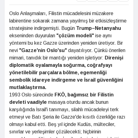
Oslo Anlaşmaları, Filistin mücadelesini müzakere
labirentine sokarak zamana yayılmış bir etkisizleştirme
stratejisine indirgemişti. Bugün
Trump–Netanyahu
ekseninden duyurulan
"çözüm modeli"
ise aynı
yöntemi bu kez Gazze üzerinden yeniden üretiyor. Bir
nevi
"Gazze'nin
Oslo'su"
dayatılıyor. Çünkü önerilen
mimari, tanıdık bir mantığı yeniden işletiyor:
Direnişi
diplomatik oyalamayla
soğurma, coğrafyayı
yönetilebilir
parçalara bölme, egemenliği
sembolik idareye indirgeme ve
İsrail güvenliğini
mutlaklaştırma.
1993 Oslo sürecinde
FKÖ, bağımsız
bir Filistin
devleti vaadiyle
masaya oturdu ancak bunun
karşılığında
İsrail'i tanımayı, silahlı mücadeleyi
terk
etmeyi ve Batı Şeria ile Gazze'de
kısıtlı özerkliğe razı
olmayı kabul etti.
Beş yıl içinde Kudüs, mülteciler,
sınırlar
ve yerleşimler çözülecekti; hiçbirinin