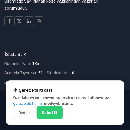
Sitemizde yayınlanan köşe yazılarından yazarları
sorumludur.
İstatistik
Bugünkü Yazı:
135
Sitedeki Ziyaretçi:
61
·
Sitedeki Üye:
0
Bugün Üye Olan:
0
·
Toplam Üye:
226
🍪 Çerez Politikası
Size daha iyi bir deneyim sunmak için çerez kullanıyoruz.
© 2025
Çerez politikamızı
inceleyebilirsiniz.
Reddet
Kabul Et
HAKKIMIZDA
İLETİŞİM
ARAMA
ÇEREZ POLİTİKASI