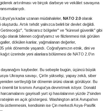
in giderek artırılması ve birçok darbeye ve vekâlet savaşına
yansımalarıydı.
n Libya'ya kadar uzanan müdahaleler,
NATO 2.0
olarak
oluşturdu. Artık tehdit yalnızca belirli bir devlet değildi.
etireceğiz", "istikrarsız bölgeler" ve "küresel güvenlik" gibi
oğu olarak bilenen coğrafyamız ve filizlenmesi risk görülen
İşgaller, dökülen kanlar, yağmalanan değerler,
5 yılık dönemde yaşandı. Coğrafyamızın etnik, dini ve
 kağıt üzerinde yeni alanlara bölünmesi de NATO 2.0'ın
 dayanağını kaybeder. Bu sebeple bugün, üçüncü büyük
usya-Ukrayna savaşı, Çin'in yükselişi, yapay zekâ, siber
 yeniden sertleştiği bir dönemin ürünü olarak görülüyor. Bu
önemli bir kısmını Avrupa'ya devretmek istiyor. Donald
arcamalarını gayrisafi yurt içi hasılalarının yüzde 2'sinden
ratejinin en açık göstergesi. Washington artık Avrupa'nın
zla üstlenmesini, kendisinin ise Çin merkezli Asya-Pasifik