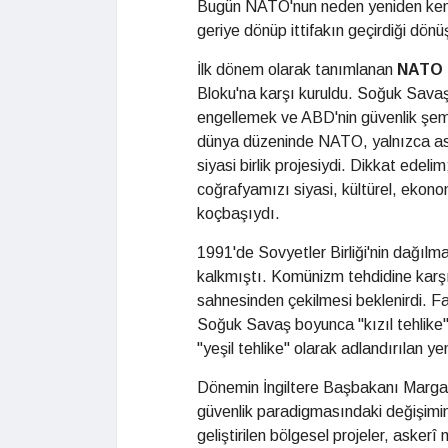
Bugün NATO'nun neden yeniden kendis
geriye dönüp ittifakın geçirdiği dö
İlk dönem olarak tanımlanan
NATO 
Bloku'na karşı kuruldu. Soğuk Sava
engellemek ve ABD'nin güvenlik şemsi
dünya düzeninde NATO, yalnızca asker
siyasi birlik projesiydi. Dikkat ede
coğrafyamızı siyasi, kültürel, ekon
koçbaşıydı.
1991'de Sovyetler Birliği'nin dağılm
kalkmıştı. Komünizm tehdidine karşı k
sahnesinden çekilmesi beklenirdi. F
Soğuk Savaş boyunca "kızıl tehlike" 
"yeşil tehlike" olarak adlandırılan ye
Dönemin İngiltere Başbakanı Margare
güvenlik paradigmasındaki değişimin
geliştirilen bölgesel projeler, asker