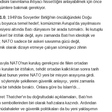
ini tanımlama ihtiyacı hissettiğini anlayabilmek için önce
nüşümlere bakmak gerekiyor.
1.0
, 1949'da Sovyetler Birliği'nin öncülüğündeki Doğu
ş boyunca temel hedef, komünizmin Avrupa'da yayılmasını
yesi altında Batı dünyasını bir arada tutmaktı. İki kutuplu
î bir ittifak değil, aynı zamanda Batı'nın ideolojik ve
lim; NATO sadece bir askeri savunma gücü değil,
omik olarak dizayn etmeye çalışan sömürgeci zihnin
asıyla NATO'nun kuruluş gerekçesi de fiilen ortadan
urulan bir ittifakın, tehdit ortadan kalktıktan sonra tarih
akat bunun yerine NATO yeni bir misyon arayışına girdi.
söylemiyle şekillenen güvenlik anlayışı, yerini zamanla
ni bir tehdide bıraktı. Onlara göre bu İslam'dı...
t Thatcher'ın bu doğrultudaki açıklamaları, Batı'nın
 sembollerinden biri olarak hafızalara kazındı. Ardından
î müdahaleler ve güvenlik politikaları da bu yeni yaklaşımın