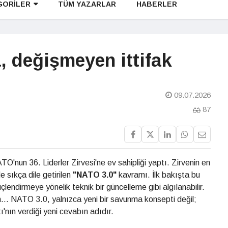
GORİLER
TÜM YAZARLAR
HABERLER
 değişmeyen ittifak
09.07.2026
87
'nun 36. Liderler Zirvesi'ne ev sahipliği yaptı. Zirvenin en
e sıkça dile getirilen
"NATO 3.0"
kavramı. İlk bakışta bu
üçlendirmeye yönelik teknik bir güncelleme gibi algılanabilir.
.. NATO 3.0, yalnızca yeni bir savunma konsepti değil;
'nın verdiği yeni cevabın adıdır.