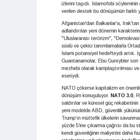
izlerini taşıdı. İslamofobi söylemin
verilen destek bu dönüşümün farklı 
Afganistan'dan Balkanlar'a, Irak'ta
adlandırılan yeni dönemin karakterini 
"Uluslararası terörizm", "Demokrasi G
süslü ve çekici tanımlamalarla Ortad
İslami potansiyel hedefteydi artık. 
Guantanamolar, Ebu Gureybler son 3
mezhebi olarak kamplaştırılması ve
eseriydi.
NATO çökerse kapitalizm en önemli
dönüşüm konuşuluyor.
NATO 3.0
, R
saldırılar ve küresel güç rekabetinin
yeni modelde ABD, güvenlik yükünün 
Trump'ın müttefik ülkelerin savunma h
yüzde 5'ine çıkarma çağrısı da bu st
kendi güvenliğinin maliyetini daha fa