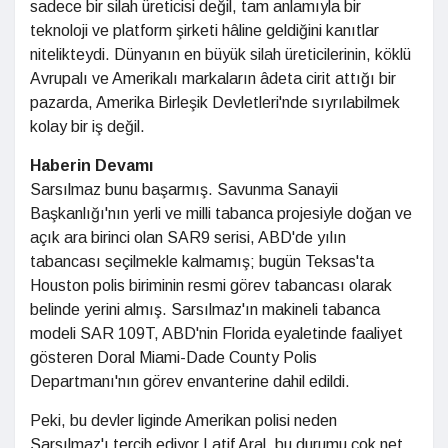
sadece bir silah üreticisi değil, tam anlamıyla bir
teknoloji ve platform şirketi hâline geldiğini kanıtlar
nitelikteydi. Dünyanın en büyük silah üreticilerinin, köklü
Avrupalı ve Amerikalı markaların âdeta cirit attığı bir
pazarda, Amerika Birleşik Devletleri'nde sıyrılabilmek
kolay bir iş değil.
Haberin Devamı
Sarsılmaz bunu başarmış. Savunma Sanayii
Başkanlığı'nın yerli ve milli tabanca projesiyle doğan ve
açık ara birinci olan SAR9 serisi, ABD'de yılın
tabancası seçilmekle kalmamış; bugün Teksas'ta
Houston polis biriminin resmi görev tabancası olarak
belinde yerini almış. Sarsılmaz'ın makineli tabanca
modeli SAR 109T, ABD'nin Florida eyaletinde faaliyet
gösteren Doral Miami-Dade County Polis
Departmanı'nın görev envanterine dahil edildi.
Peki, bu devler liginde Amerikan polisi neden
Sarsılmaz'ı tercih ediyor Latif Aral, bu durumu çok net