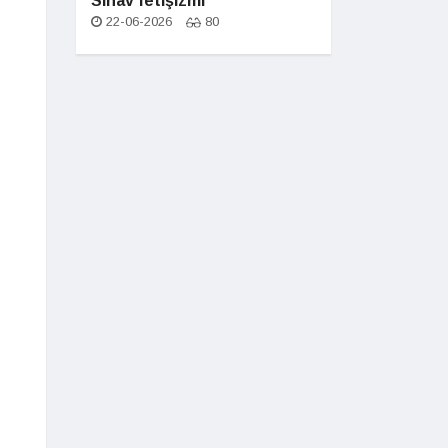
Sınav fetişizmi
22-06-2026
80