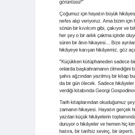
görüntüsü!"
Çoğumuz için hayatın büyük hikâyesi 
nefes alıp veriyoruz. Ama bizim için
sönün bir kıvılcım gibi, çakıyor ve b
her şey o bir anlık çakma içinde olu
süren bir ânın hikayesi... Bize ayrı
hikâyeye karışan hikâyemiz, göz açı
"Küçükken kütüphaneden sadece biri
onlarda başkahramanın ölmediğini bi
şahıs ağzından yazılmış bir kitap bu
da bir gün ölecek. Sadece hikâyeler
verdiği kitabında Georgi Gospodino
Tarih kitaplarından okuduğumuz şey h
zamanın hikayesi. Hayatın gerçek hi
yazılan küçük hikâyelerin toplamından
duruyor o hikâyeler ve hemen hiç kim
hatıra, bir tarifsiz sevinç, bir ürpe