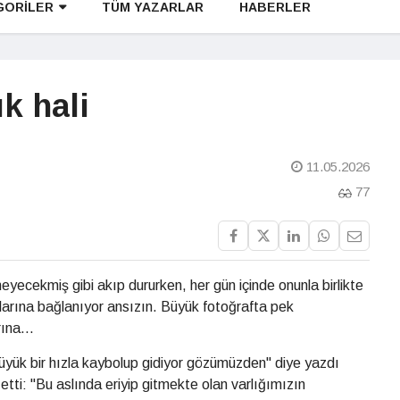
GORİLER
TÜM YAZARLAR
HABERLER
k hali
11.05.2026
77
yecekmiş gibi akıp dururken, her gün içinde onunla birlikte
arına bağlanıyor ansızın. Büyük fotoğrafta pek
ına...
büyük bir hızla kaybolup gidiyor gözümüzden" diye yazdı
tti: "Bu aslında eriyip gitmekte olan varlığımızın