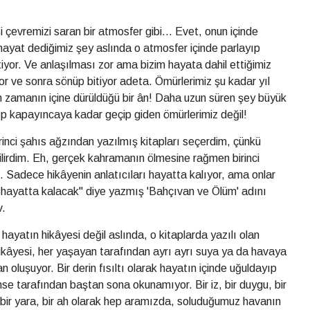
çevremizi saran bir atmosfer gibi... Evet, onun içinde
 hayat dediğimiz şey aslında o atmosfer içinde parlayıp
itiyor. Ve anlaşılması zor ama bizim hayata dahil ettiğimiz
yor ve sonra sönüp bitiyor adeta. Ömürlerimiz şu kadar yıl
lan zamanın içine dürüldüğü bir ân! Daha uzun süren şey büyük
p kapayıncaya kadar geçip giden ömürlerimiz değil!
nci şahıs ağzından yazılmış kitapları seçerdim, çünkü
lirdim. Eh, gerçek kahramanın ölmesine rağmen birinci
. Sadece hikâyenin anlatıcıları hayatta kalıyor, ama onlar
 hayatta kalacak" diye yazmış 'Bahçıvan ve Ölüm' adını
v.
ayatın hikâyesi değil aslında, o kitaplarda yazılı olan
kâyesi, her yaşayan tarafından ayrı ayrı suya ya da havaya
 oluşuyor. Bir derin fısıltı olarak hayatın içinde uğuldayıp
se tarafından baştan sona okunamıyor. Bir iz, bir duygu, bir
rti, bir yara, bir ah olarak hep aramızda, soluduğumuz havanın