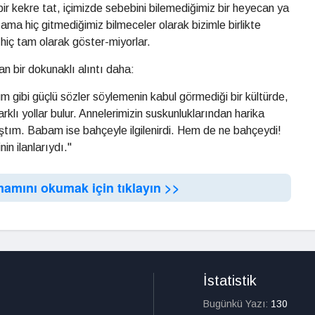
r kekre tat, içimizde sebebini bilemediğimiz bir heyecan ya
ama hiç gitmediğimiz bilmeceler olarak bizimle birlikte
i hiç tam olarak göster-miyorlar.
n bir dokunaklı alıntı daha:
um gibi güçlü sözler söylemenin kabul görmediği bir kültürde,
farklı yollar bulur. Annelerimizin suskunluklarından harika
tım. Babam ise bahçeyle ilgilenirdi. Hem de ne bahçeydi!
in ilanlarıydı."
mamını okumak için tıklayın >>
İstatistik
Bugünkü Yazı:
130