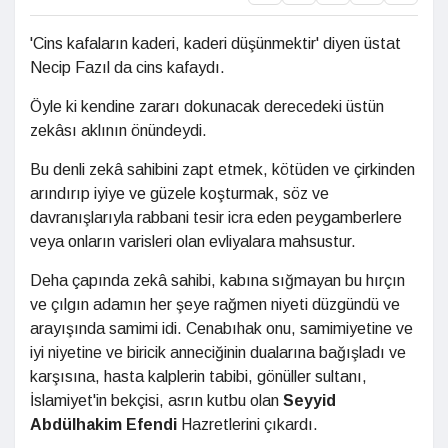
'Cins kafaların kaderi, kaderi düşünmektir' diyen üstat
Necip Fazıl da cins kafaydı.
Öyle ki kendine zararı dokunacak derecedeki üstün
zekâsı aklının önündeydi.
Bu denli zekâ sahibini zapt etmek, kötüden ve çirkinden
arındırıp iyiye ve güzele koşturmak, söz ve
davranışlarıyla rabbani tesir icra eden peygamberlere
veya onların varisleri olan evliyalara mahsustur.
Deha çapında zekâ sahibi, kabına sığmayan bu hırçın
ve çılgın adamın her şeye rağmen niyeti düzgündü ve
arayışında samimi idi. Cenabıhak onu, samimiyetine ve
iyi niyetine ve biricik anneciğinin dualarına bağışladı ve
karşısına, hasta kalplerin tabibi, gönüller sultanı,
İslamiyet'in bekçisi, asrın kutbu olan
Seyyid
Abdülhakim Efendi
Hazretlerini çıkardı.