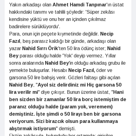
Yakın arkadaşı olan
Ahmet Hamdi Tanpınar
'ın üstat
hakkındaki tanımı ve tahlili şöyledir: 'Süper zekâsı
kendisine yüktü ve onu her an içinden çıkılmaz
badirelere sürüklüyordu'.
Para, onun için peçete kıymetinde değildir.
Necip
Fazıl
, beş parasız kaldığı bir günde, arkadaşı olan
yazar
Nahid
Sırrı
Örik
'ten 50 lira ödünç ister;
Nahid
Bey
parası olduğu halde 'Yok' deyip vermez. Yıllar
sonra aralarında
Nahid Bey
'in olduğu arkadaş grubu ile
yemekte buluşurlar. Hesabı
Necip Fazıl,
öder ve
garsona 50 lire bahşiş verir. Gözleri faltaşı gibi açılan
Nahid Bey
, "
Ayol siz delirdiniz mi Hiç garsona 50
lira verilir mi
" diye çıkışır. Bunun üzerine üstat, "
Hani
ben sizden bir zamanlar 50 lira borç istemiştim de
paranız olduğu halde (param yok, veremem)
demiştiniz. İşte şimdi o 50 lirayı ben bir garsona
veriyorum. Sizi birazcık olsun para kullanmaya
alıştırmak istiyorum
" demişti.
Üstün zekâsıyla, bulunduğu her ortamda; girişilen