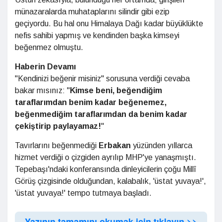
münazaralarda muhataplarını silindir gibi ezip
geçiyordu. Bu hal onu Himalaya Dağı kadar büyüklükte
nefis sahibi yapmış ve kendinden başka kimseyi
beğenmez olmuştu.
Haberin Devamı
"Kendinizi beğenir misiniz" sorusuna verdiği cevaba
bakar mısınız: "
Kimse beni, beğendiğim
taraflarımdan benim kadar beğenemez,
beğenmediğim taraflarımdan da benim kadar
çekiştirip paylayamaz!
"
Tavırlarını beğenmediği
Erbakan
yüzünden yıllarca
hizmet verdiği o çizgiden ayrılıp MHP'ye yanaşmıştı.
Tepebaşı'ndaki konferansında dinleyicilerin çoğu Millî
Görüş çizgisinde olduğundan, kalabalık, 'üstat yuvaya!',
'üstat yuvaya!' tempo tutmaya başladı.
Yazının tamamını okumak için tıklayın >>