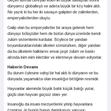
Geçen asırda cereyan eden iki büyük savaştan sonra
dünyamız globalleşti ve adeta büyük bir köy halini aldı.
Ne yazık ki bu her iki savaşın galipleri de zalimlerden,
emperyalistlerden oluştu.
Galip olan bu emperyalistler bir araya gelerek hem
dünyayı bölüştüler hem de bütün dünya üzerinde kendi
zulüm sistemlerini kurdular. Böylece bir yandan
boyunduruklarındaki ülkeleri sömürürken, diğer yandan
da bu ülkelerin halklarını envai çeşit zulüm ve baskı
altında inim inim inlettiler ve inletmeye devam ediyorlar.
Haberin Devamı
Bu durum öylesine vahşi bir hal aldı ki dünyanın ve bu
dünyada yaşamakta olan insanlığın bittiğinin resmidir.
Hayvanlar aleminde büyük balık küçük balığı yutar,
güçlü olan hayvan güçsüz olanı yer.
İnsanoğlu da insani meziyetlerini yitirip hayvanlara
özenirse -ki bugün bunun daniskasını yapıyor-