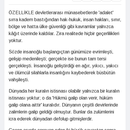
ÖZELLİKLE devletlerarası münasebetlerde 'adalet'
sırra kadem bastığından hak-hukuk, insan hakları, sınır,
bölge ve hatta ülke güvenliği gibi kavramlar yalnızca
kâğıt üzerinde kaldılar. Zira realitede hiçbir geçerlilikleri
yoktur.
Sözde insanoğlu başlangıçtan günümüze evrimleşti,
gelişip medenileşti; gerçekte ise bunun tam tersi
gerçekleşti. İnsanoğlu geliştirdiği en ağır, yıkıcı, yakıcı
ve ölümcül silahlarla insanlığını kaybederek büsbütün
vahşileşti.
Dünyada her kuralın istisnası olabilir yalnızca bir kuralın
istisnası yoktur; o da 'Hükmü galip olan verir, hüküm
galip olana aittir' kuralıdır. Dünyanın çeşitli devirlerinde
zalimlerin galip geldiği olmuştur. Bunlar da zulümlerini
icra ederek dünyadan defolup gitmişlerdir.