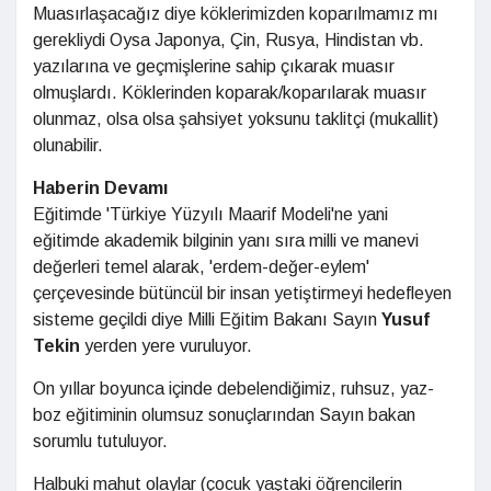
Muasırlaşacağız diye köklerimizden koparılmamız mı
gerekliydi Oysa Japonya, Çin, Rusya, Hindistan vb.
yazılarına ve geçmişlerine sahip çıkarak muasır
olmuşlardı. Köklerinden koparak/koparılarak muasır
olunmaz, olsa olsa şahsiyet yoksunu taklitçi (mukallit)
olunabilir.
Haberin Devamı
Eğitimde 'Türkiye Yüzyılı Maarif Modeli'ne yani
eğitimde akademik bilginin yanı sıra milli ve manevi
değerleri temel alarak, 'erdem-değer-eylem'
çerçevesinde bütüncül bir insan yetiştirmeyi hedefleyen
sisteme geçildi diye Milli Eğitim Bakanı Sayın
Yusuf
Tekin
yerden yere vuruluyor.
On yıllar boyunca içinde debelendiğimiz, ruhsuz, yaz-
boz eğitiminin olumsuz sonuçlarından Sayın bakan
sorumlu tutuluyor.
Halbuki mahut olaylar (çocuk yaştaki öğrencilerin