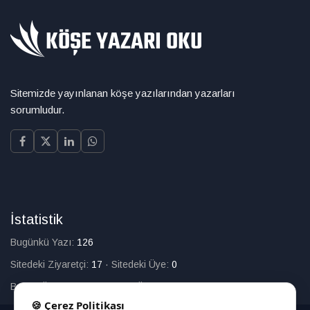
Sitemizde yayınlanan köşe yazılarından yazarları
sorumludur.
İstatistik
Bugünkü Yazı:
126
Sitedeki Ziyaretçi:
17
·
Sitedeki Üye:
0
Bugün Üye Olan:
0
·
Toplam Üye:
226
🍪 Çerez Politikası