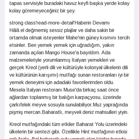
tapas servisiyle buradaki havuz keyfi başka yerde kolay
kolay göremeyeceğiniz bir şey.
strong class'read-more-detail'Haberin Devamı
Hâlâ el değmemiş sessiz plajlar ve daha sakin bir
ortamda olmak isteyenler Mahe'nin güney kısmını tercih
etsinler. Ben yemek yemek için uğradığım, yakın
zamanda açılan Mango House'a bayıldım. Ada
malzemeleriyle yorumlanmış İtalyan yemekleri ve
gerçek Kreol (yerli dili ve kültürüyle kolonyal ülkelerin dili
ve kültürünün karışımı) mutfağı sunan restoranları iyi bir
yemek deneyimi için adadaki favorilerimden oldu.
Mesela İtalyan restoranı Muse'da birkaç saat önce
ağlardan toplanmış bir balığın karpaçyosu, üzerinde
çarkıfelek meyve sosuyla sunulabiliyor.Muz yaprağında
pişmiş mercan.Baharatlı, meyveli deniz mahsulleri yiyin.
Kreol mutfağındaki tüm etkiler Baharat Yolu üzerindeki
ülkelerin bir sentezi gibi. Özellikle Hint mutfağının etkisi