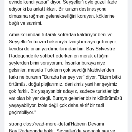
evinde kendi yapar" diyor. Seyşeller'i öyle güzel ifade
ediyor ki bu anlattıkları. Bir turizm destinasyonu
olmasına rağmen gelenekselliğini koruyan, köklerine
bağlı ve samimi.
Amia kolumdan tutarak sofradan kaldırıyor beni ve
Seyşeller'in turizm bakanıyla tanıştırmaya götürüyor;
kendisi de onun yardımcılarından biri. Bay Sylvestre
Radegonde ile sohbet ederken en merak ettiğim
şeylerden birini soruyorum: İnsanlar buraya niye
gelsinler, mesela Türklerin çok sevdiği Maldivler'den
farkı ne buranın "Burada her şey var" diyor. "Bizim bitki
örtümüz, doğal plajlarımız, denizimiz yani her şeyimiz
çok farklı. Biz yaşayan bir adayız, sadece turistler için
var olan bir yer değil. Buraya gelenler bizim kültürümüzü
yaşayabiliyor, izole değil çok daha aktif bir tatil
geçirebiliyor."
strong class'read-more-detail'Haberin Devamı
Bay Radegonde haklı. Seyşeller'de yapacak şey ve