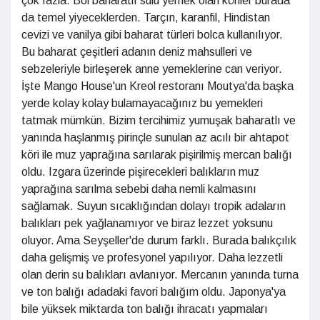
çok fazla. Bol baharatlı sulu yemek olan köriler burada
da temel yiyeceklerden. Tarçın, karanfil, Hindistan
cevizi ve vanilya gibi baharat türleri bolca kullanılıyor.
Bu baharat çeşitleri adanın deniz mahsulleri ve
sebzeleriyle birleşerek anne yemeklerine can veriyor.
İşte Mango House'un Kreol restoranı Moutya'da başka
yerde kolay kolay bulamayacağınız bu yemekleri
tatmak mümkün. Bizim tercihimiz yumuşak baharatlı ve
yanında haşlanmış pirinçle sunulan az acılı bir ahtapot
köri ile muz yaprağına sarılarak pişirilmiş mercan balığı
oldu. Izgara üzerinde pişirecekleri balıkların muz
yaprağına sarılma sebebi daha nemli kalmasını
sağlamak. Suyun sıcaklığından dolayı tropik adaların
balıkları pek yağlanamıyor ve biraz lezzet yoksunu
oluyor. Ama Seyşeller'de durum farklı. Burada balıkçılık
daha gelişmiş ve profesyonel yapılıyor. Daha lezzetli
olan derin su balıkları avlanıyor. Mercanın yanında turna
ve ton balığı adadaki favori balığım oldu. Japonya'ya
bile yüksek miktarda ton balığı ihracatı yapmaları