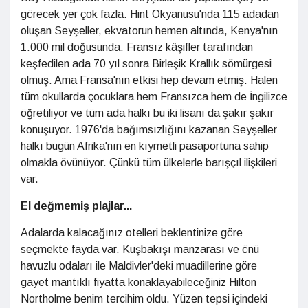
görecek yer çok fazla. Hint Okyanusu'nda 115 adadan
oluşan Seyşeller, ekvatorun hemen altında, Kenya'nın
1.000 mil doğusunda. Fransız kâşifler tarafından
keşfedilen ada 70 yıl sonra Birleşik Krallık sömürgesi
olmuş. Ama Fransa'nın etkisi hep devam etmiş. Halen
tüm okullarda çocuklara hem Fransızca hem de İngilizce
öğretiliyor ve tüm ada halkı bu iki lisanı da şakır şakır
konuşuyor. 1976'da bağımsızlığını kazanan Seyşeller
halkı bugün Afrika'nın en kıymetli pasaportuna sahip
olmakla övünüyor. Çünkü tüm ülkelerle barışçıl ilişkileri
var.
El değmemiş plajlar...
Adalarda kalacağınız otelleri beklentinize göre
seçmekte fayda var. Kuşbakışı manzarası ve önü
havuzlu odaları ile Maldivler'deki muadillerine göre
gayet mantıklı fiyatta konaklayabileceğiniz Hilton
Northolme benim tercihim oldu. Yüzen tepsi içindeki