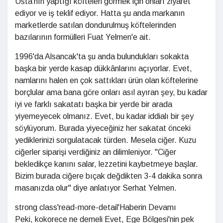
Usta'nın yaptığı köfteleri görmek için onları ziyaret
ediyor ve iş teklif ediyor. Hatta şu anda markanın
marketlerde satılan dondurulmuş köftelerinden
bazılarının formülleri Fuat Yelmen'e ait.
1996'da Alsancak'ta şu anda bulundukları sokakta
başka bir yerde kasap dükkânlarını açıyorlar. Evet,
namlarını halen en çok sattıkları ürün olan köftelerine
borçlular ama bana göre onları asıl ayıran şey, bu kadar
iyi ve farklı sakatatı başka bir yerde bir arada
yiyemeyecek olmanız. Evet, bu kadar iddialı bir şey
söylüyorum. Burada yiyeceğiniz her sakatat önceki
yediklerinizi sorgulatacak türden. Mesela ciğer. Kuzu
ciğerler siparişi verdiğiniz an dilimleniyor. "Ciğer
bekledikçe kanını salar, lezzetini kaybetmeye başlar.
Bizim burada ciğere bıçak değdikten 3-4 dakika sonra
masanızda olur" diye anlatıyor Serhat Yelmen.
strong class'read-more-detail'Haberin Devamı
Peki, kokorece ne demeli Evet, Ege Bölgesi'nin pek