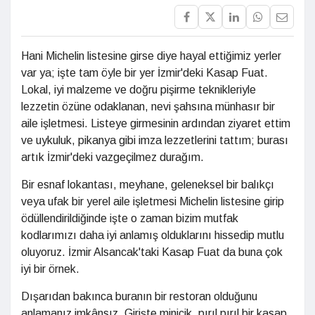
Hani Michelin listesine girse diye hayal ettiğimiz yerler
var ya; işte tam öyle bir yer İzmir'deki Kasap Fuat.
Lokal, iyi malzeme ve doğru pişirme teknikleriyle
lezzetin özüne odaklanan, nevi şahsına münhasır bir
aile işletmesi. Listeye girmesinin ardından ziyaret ettim
ve uykuluk, pikanya gibi imza lezzetlerini tattım; burası
artık İzmir'deki vazgeçilmez durağım.
Bir esnaf lokantası, meyhane, geleneksel bir balıkçı
veya ufak bir yerel aile işletmesi Michelin listesine girip
ödüllendirildiğinde işte o zaman bizim mutfak
kodlarımızı daha iyi anlamış olduklarını hissedip mutlu
oluyoruz. İzmir Alsancak'taki Kasap Fuat da buna çok
iyi bir örnek.
Dışarıdan bakınca buranın bir restoran olduğunu
anlamanız imkânsız. Girişte minicik, pırıl pırıl bir kasap,