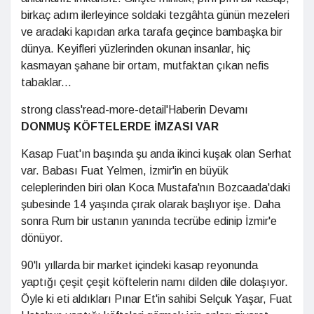
birkaç adım ilerleyince soldaki tezgâhta günün mezeleri
ve aradaki kapıdan arka tarafa geçince bambaşka bir
dünya. Keyifleri yüzlerinden okunan insanlar, hiç
kasmayan şahane bir ortam, mutfaktan çıkan nefis
tabaklar...
strong class'read-more-detail'Haberin Devamı
DONMUŞ KÖFTELERDE İMZASI VAR
Kasap Fuat'ın başında şu anda ikinci kuşak olan Serhat
var. Babası Fuat Yelmen, İzmir'in en büyük
celeplerinden biri olan Koca Mustafa'nın Bozcaada'daki
şubesinde 14 yaşında çırak olarak başlıyor işe. Daha
sonra Rum bir ustanın yanında tecrübe edinip İzmir'e
dönüyor.
90'lı yıllarda bir market içindeki kasap reyonunda
yaptığı çeşit çeşit köftelerin namı dilden dile dolaşıyor.
Öyle ki eti aldıkları Pınar Et'in sahibi Selçuk Yaşar, Fuat