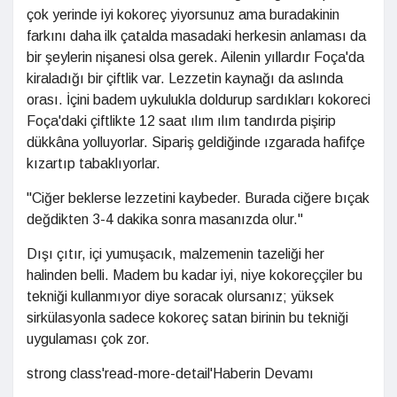
çok yerinde iyi kokoreç yiyorsunuz ama buradakinin
farkını daha ilk çatalda masadaki herkesin anlaması da
bir şeylerin nişanesi olsa gerek. Ailenin yıllardır Foça'da
kiraladığı bir çiftlik var. Lezzetin kaynağı da aslında
orası. İçini badem uykulukla doldurup sardıkları kokoreci
Foça'daki çiftlikte 12 saat ılım ılım tandırda pişirip
dükkâna yolluyorlar. Sipariş geldiğinde ızgarada hafifçe
kızartıp tabaklıyorlar.
"Ciğer beklerse lezzetini kaybeder. Burada ciğere bıçak
değdikten 3-4 dakika sonra masanızda olur."
Dışı çıtır, içi yumuşacık, malzemenin tazeliği her
halinden belli. Madem bu kadar iyi, niye kokoreççiler bu
tekniği kullanmıyor diye soracak olursanız; yüksek
sirkülasyonla sadece kokoreç satan birinin bu tekniği
uygulaması çok zor.
strong class'read-more-detail'Haberin Devamı