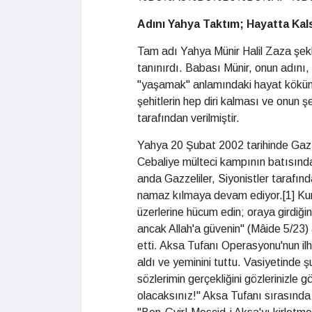
Adını Yahya Taktım; Hayatta Kal
Tam adı Yahya Münir Halil Zaza şekl
tanınırdı. Babası Münir, onun adını
"yaşamak" anlamındaki hayat kökünd
şehitlerin hep diri kalması ve onun 
tarafından verilmiştir.
Yahya 20 Şubat 2002 tarihinde Gazz
Cebaliye mülteci kampının batısındak
anda Gazzeliler, Siyonistler tarafınd
namaz kılmaya devam ediyor.[1] Kur'
üzerlerine hücum edin; oraya girdiğini
ancak Allah'a güvenin" (Mâide 5/23)
etti. Aksa Tufanı Operasyonu'nun i
aldı ve yeminini tuttu. Vasiyetinde 
sözlerimin gerçekliğini gözlerinizle
olacaksınız!" Aksa Tufanı sırasında 