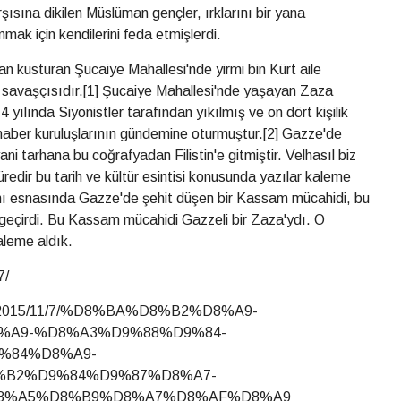
şısına dikilen Müslüman gençler, ırklarını bir yana
mak için kendilerini feda etmişlerdi.
an kusturan Şucaiye Mahallesi'nde yirmi bin Kürt aile
avaşçısıdır.[1] Şucaiye Mahallesi'nde yaşayan Zaza
4 yılında Siyonistler tarafından yıkılmış ve on dört kişilik
ı haber kuruluşlarının gündemine oturmuştur.[2] Gazze'de
tarhana bu coğrafyadan Filistin'e gitmiştir. Velhasıl biz
redir bu tarih ve kültür esintisi konusunda yazılar kaleme
ı esnasında Gazze'de şehit düşen bir Kassam mücahidi, bu
 geçirdi. Bu Kassam mücahidi Gazzeli bir Zaza'ydı. O
aleme aldık.
7/
news/2015/11/7/%D8%BA%D8%B2%D8%A9-
%A9-%D8%A3%D9%88%D9%84-
%84%D8%A9-
%B2%D9%84%D9%87%D8%A7-
8%A5%D8%B9%D8%A7%D8%AF%D8%A9