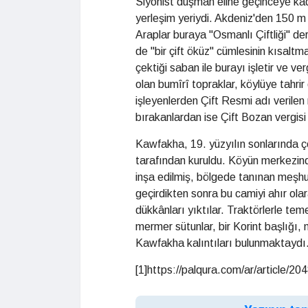
Siyonist düşman eline geçinceye kada
yerleşim yeriydi. Akdeniz'den 150 m 
Araplar buraya "Osmanlı Çiftliği" der
de "bir çift öküz" cümlesinin kısaltm
çektiği saban ile burayı işletir ve ve
olan bumîrî topraklar, köylüye tahrir 
işleyenlerden Çift Resmi adı verilen 
bırakanlardan ise Çift Bozan vergisi 
Kawfakha, 19. yüzyılın sonlarında çe
tarafından kuruldu. Köyün merkezin
inşa edilmiş, bölgede tanınan meşhur
geçirdikten sonra bu camiyi ahır olar
dükkânları yıktılar. Traktörlerle temel
mermer sütunlar, bir Korint başlığı, 
Kawfakha kalıntıları bulunmaktaydı
[1]https://palqura.com/ar/article/20