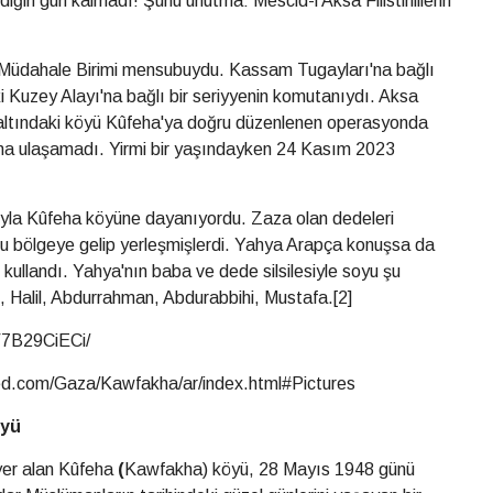
diğin gün kalmadı! Şunu unutma: Mescid-i Aksa Filistinlilerin
Müdahale Birimi mensubuydu. Kassam Tugayları'na bağlı
i Kuzey Alayı'na bağlı bir seriyyenin komutanıydı. Aksa
li altındaki köyü Kûfeha'ya doğru düzenlenen operasyonda
rına ulaşamadı. Yirmi bir yaşındayken 24 Kasım 2023
ğıyla Kûfeha köyüne dayanıyordu. Zaza olan dedeleri
bu bölgeye gelip yerleşmişlerdi. Yahya Arapça konuşsa da
 kullandı. Yahya'nın baba ve dede silsilesiyle soyu şu
îh, Halil, Abdurrahman, Abdurabbihi, Mustafa.[2]
V7B29CiECi/
ed.com/Gaza/Kawfakha/ar/index.html#Pictures
öyü
yer alan Kûfeha
(
Kawfakha) köyü, 28 Mayıs 1948 günü