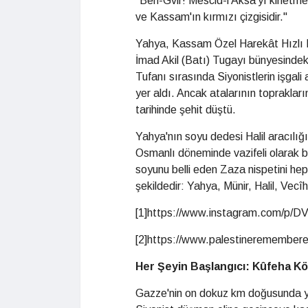
"Ben-Gvir! Mescid-i Aksa'yı kirletme
ve Kassam'ın kırmızı çizgisidir."
Yahya, Kassam Özel Harekât Hızlı 
İmad Akil (Batı) Tugayı bünyesindek
Tufanı sırasında Siyonistlerin işga
yer aldı. Ancak atalarının toprakla
tarihinde şehit düştü.
Yahya'nın soyu dedesi Halil aracılı
Osmanlı döneminde vazifeli olarak 
soyunu belli eden Zaza nispetini hep
şekildedir: Yahya, Münir, Halil, Vec
[1]https://www.instagram.com/p/D
[2]https://www.palestineremember
Her Şeyin Başlangıcı: Kûfeha K
Gazze'nin on dokuz km doğusunda 