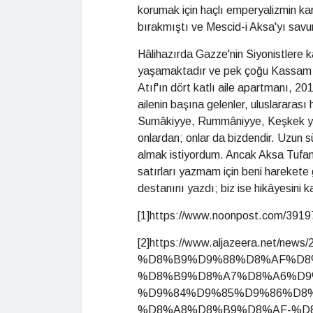
korumak için haçlı emperyalizmin kar
bırakmıştı ve Mescid-i Aksa'yı savun
Hâlihazırda Gazze'nin Siyonistlere k
yaşamaktadır ve pek çoğu Kassam s
Atıf'ın dört katlı aile apartmanı, 201
ailenin başına gelenler, uluslararas
Sumâkiyye, Rummâniyye, Keşkek yani 
onlardan; onlar da bizdendir. Uzun sü
almak istiyordum. Ancak Aksa Tufan
satırları yazmam için beni harekete
destanını yazdı; biz ise hikâyesini k
[1]https://www.noonpost.com/3919
[2]https://www.aljazeera.net/
%D8%B9%D9%88%D8%AF%D8
%D8%B9%D8%A7%D8%A6%D9
%D9%84%D9%85%D9%86%D8
%D8%A8%D8%B9%D8%AF-%D