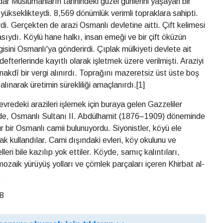
r Müslümanların tarihindeki güzel günlerini yaşayan bir
yükseklikteydi. 8,569 dönümlük verimli topraklara sahipti.
di. Gerçekten de arazi Osmanlı devletine aitti. Çift kelimesi
asıydı. Köylü hane halkı, insan emeği ve bir çift öküzün
rgisini Osmanlı'ya gönderirdi. Çıplak mülkiyeti devlete ait
defterlerinde kayıtlı olarak işletmek üzere verilmişti. Araziyi
nakdî bir vergi alınırdı. Toprağını mazeretsiz üst üste boş
alınarak üretimin sürekliliği amaçlanırdı.[1]
vredeki arazileri işlemek için buraya gelen Gazzeliler
de, Osmanlı Sultanı II. Abdülhamit (1876–1909) döneminde
 bir Osmanlı camii bulunuyordu. Siyonistler, köyü ele
ak kullandılar. Cami dışındaki evleri, köy okulunu ve
leri bile kazılıp yok ettiler. Köyde, sarnıç kalıntıları,
mozaik yürüyüş yolları ve çömlek parçaları içeren Khirbat al-
.
48