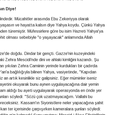
sın Diye!
indedir. Mücahitler arasında Ebu Zekeriyya olarak
, yaşasın ve hayatta kalsın diye Yahya koydu. Çünkü Yahya
en türemiştir. Müfessirlere göre bu isim Hazreti Yahya'ya
şehit olması sebebiyle "o yaşayacak" anlamında Allah
e'de doğdu. Dindar bir gençti. Gazze'nin kuzeyindeki
i Zehra Mescidi'nde dini ve ahlaki kimliğini kazandı. Şu
an yıkılan Zehra Camiinin yerinde kurdukları bir çadırda
an'a bağlılığıyla bilinen Yahya, vasiyetinde, "Kapıdan
z an artık kesinlikle siz galipsiniz. Eğer müminler iseniz
 ayetini okuyarak bunu aynen uygulayacağına dair yemin
lham aldığı bu ayeti uygulayarak operasyonda en önde yer
şunları söyledi: "Sözü çok uzatmayacağım. Vallahi bu
 göreceksiniz. Kassam'ın Siyonistlere neler yapacağına şahit
kan ter içerisinde çarpışırken kameralara şunları söyledi: