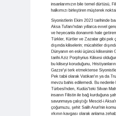
insanlarımızın bile temel dürtüsü, Fili
halkımızı birleştiren müşterek nokt
Siyonistlerin Ekim 2023 tarihinde b
Aksa Tufanı'ndan yıllarca evvel gençl
ve heyecanla donanımlı hale getirem
Türkler, Kürtler ve Zazalar gibi pek
dışında kiliselerin; mücahitler dışın
Dünyanın en eski üçüncü kilisesinin
tarihi Aziz Porphyrius Kilisesi oldu
bu kiliseyi koruduğunu, Hristiyanlar
Gazze'yi terk etmektense Siyonistle
Pek tabii olarak Vatikan'ın ya da Tr
mevzu bahis edilemedi. Bu nedenle
Türbesi'nden, Kudüs'teki Silvan Ma
insanın Filistin ile bağ kurduğuna ş
savunmaya çalıştığı Mescid-i Aksa'nı
çoğumuzu, şehit Salih Aruri'nin kom
ırkının kavgası olarak anlama zehabı