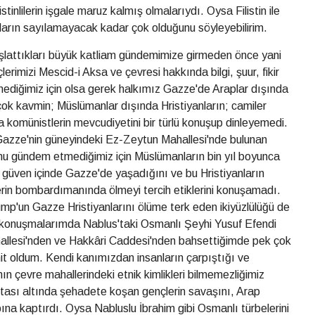
stinlilerin işgale maruz kalmış olmalarıydı. Oysa Filistin ile
aların sayılamayacak kadar çok olduğunu söyleyebilirim.
aşlattıkları büyük katliam gündemimize girmeden önce yani
erimizi Mescid-i Aksa ve çevresi hakkında bilgi, şuur, fikir
ediğimiz için olsa gerek halkımız Gazze'de Araplar dışında
 çok kavmin; Müslümanlar dışında Hristiyanların; camiler
da komünistlerin mevcudiyetini bir türlü konuşup dinleyemedi.
 Gazze'nin güneyindeki Ez-Zeytun Mahallesi'nde bulunan
ğunu gündem etmediğimiz için Müslümanların bin yıl boyunca
ın güven içinde Gazze'de yaşadığını ve bu Hristiyanların
rin bombardımanında ölmeyi tercih etiklerini konuşamadı.
ump'un Gazze Hristiyanlarını ölüme terk eden ikiyüzlülüğü de
 konuşmalarımda Nablus'taki Osmanlı Şeyhi Yusuf Efendi
hallesi'nden ve Hakkâri Caddesi'nden bahsettiğimde pek çok
ahit oldum. Kendi kanımızdan insanların çarpıştığı ve
n çevre mahallerindeki etnik kimlikleri bilmemezliğimiz
utası altında şehadete koşan gençlerin savaşını, Arap
na kaptırdı. Oysa Nabluslu İbrahim gibi Osmanlı türbelerini