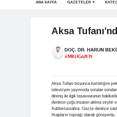
ANA SAYFA
GAZETELER
KATE
Aksa Tufanı'nd
DOÇ. DR. HARUN BEK
Aksa Tufanı boyunca katıldığım pek
televizyon yayınında sorulan sorular
direniş ile ilgili tasavvurunun hakika
denince çoğu insanın aklına zeytin v
Kubbetussahra; Gazze denince sadec
Arapların toprağı olarak görüyordu. F