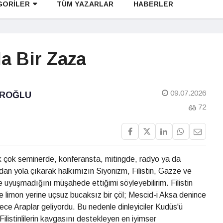
GORİLER
TÜM YAZARLAR
HABERLER
a Bir Zaza
09.07.2026
IROĞLU
72
 çok seminerde, konferansta, mitingde, radyo ya da
dan yola çıkarak halkımızın Siyonizm, Filistin, Gazze ve
tle uyuşmadığını müşahede ettiğimi söyleyebilirim. Filistin
e limon yerine uçsuz bucaksız bir çöl; Mescid-i Aksa denince
e Araplar geliyordu. Bu nedenle dinleyiciler Kudüs'ü
ilistinlilerin kavgasını destekleyen en iyimser